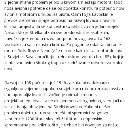
S jedne strane problem je bio u krivom smještaju motora ispod
nosa aviona i potrebe da se od početka konstruira potpuno novi
avion s motorom u trupu iza pilota. Osim toga Lavočkin je
previše vremena i snage potrošio na razvoj lovaca s ravnim
krilima, umjesto da se koncentrirao isključivo na jedan projekt.
Nakon što je Strelka otkrila sve prednosti strelastih krila,
Lavočkin je krenuo u razvoj potpuno novog lovca La-168,
visokokrilca sa strelastim krilima. Za pogon je odabran britanski
motor Rolls-Royce Nene (više o tome kako je taj motor dospio
u Sovjetski Savez pročitajte u Hrvatskom vojniku broj 85), koji je
zahtijevao avion širokog trupa uz zadržavanje usisnika za zrak u
nosu.
Razvoj La-168 počeo je još 1946., a kako bi nadoknadio
izgubljeno vrijeme i napokon sovjetskom ratnom zrakoplovstvu
dao uporabljiv lovac, Lavočkin je odmah krenuo s
projektiranjem lovca, a ne eksperimentalnog aviona, vjerujući da
su testiranja obavljena na Strelki dovoljna. Kako bi riješio
problem doleta, u trup su smješteni spremnici za gorivo
zapremine 1230 litara plus još 610 litara u dopunskim
spremnicima pod krilima, što je trebalo biti dovoljno za nešto