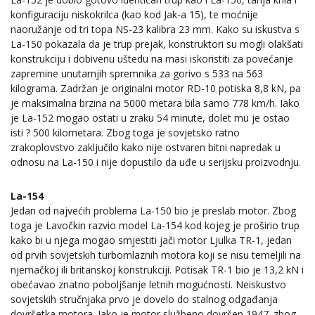
konfiguraciju niskokrilca (kao kod Jak-a 15), te moćnije
naoružanje od tri topa NS-23 kalibra 23 mm. Kako su iskustva s
La-150 pokazala da je trup prejak, konstruktori su mogli olakšati
konstrukciju i dobivenu uštedu na masi iskoristiti za povećanje
zapremine unutarnjih spremnika za gorivo s 533 na 563
kilograma. Zadržan je originalni motor RD-10 potiska 8,8 kN, pa
je maksimalna brzina na 5000 metara bila samo 778 km/h. Iako
je La-152 mogao ostati u zraku 54 minute, dolet mu je ostao
isti ? 500 kilometara. Zbog toga je sovjetsko ratno
zrakoplovstvo zaključilo kako nije ostvaren bitni napredak u
odnosu na La-150 i nije dopustilo da uđe u serijsku proizvodnju.
La-154
Jedan od najvećih problema La-150 bio je preslab motor. Zbog
toga je Lavočkin razvio model La-154 kod kojeg je proširio trup
kako bi u njega mogao smjestiti jači motor Ljulka TR-1, jedan
od prvih sovjetskih turbomlaznih motora koji se nisu temeljili na
njemačkoj ili britanskoj konstrukciji. Potisak TR-1 bio je 13,2 kN i
obećavao znatno poboljšanje letnih mogućnosti. Neiskustvo
sovjetskih stručnjaka prvo je dovelo do stalnog odgađanja
dovršetka motora. Iako je motor službeno dovršen 1947. zbog