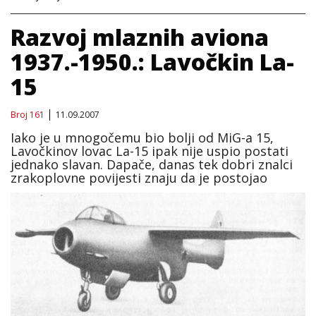
Razvoj mlaznih aviona
1937.-1950.: Lavočkin La-
15
Broj 161
11.09.2007
Iako je u mnogočemu bio bolji od MiG-a 15,
Lavočkinov lovac La-15 ipak nije uspio postati
jednako slavan. Dapače, danas tek dobri znalci
zrakoplovne povijesti znaju da je postojao