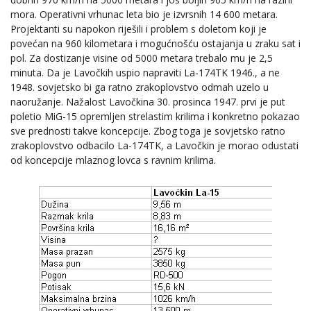
mora. Operativni vrhunac leta bio je izvrsnih 14 600 metara.
Projektanti su napokon riješili i problem s doletom koji je
povećan na 960 kilometara i mogućnošću ostajanja u zraku sat i
pol. Za dostizanje visine od 5000 metara trebalo mu je 2,5
minuta. Da je Lavočkih uspio napraviti La-174TK 1946., a ne
1948. sovjetsko bi ga ratno zrakoplovstvo odmah uzelo u
naoružanje. Nažalost Lavočkina 30. prosinca 1947. prvi je put
poletio MiG-15 opremljen strelastim krilima i konkretno pokazao
sve prednosti takve koncepcije. Zbog toga je sovjetsko ratno
zrakoplovstvo odbacilo La-174TK, a Lavočkin je morao odustati
od koncepcije mlaznog lovca s ravnim krilima.