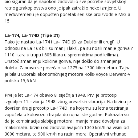
bio siguran da je napokon zadovoljio sve potrebe sovjetskog
ratnog zrakoplovstva ono je ipak zatražilo neke izmjene. U
međuvremenu je dopušten početak serijske proizvodnje MiG-a
15.
La-174, La-174D (Tipe 21)
Tako je nastao La-174 i La-174D (D za Dublior ili drugi). U
odnosu na La-168 bili su manji i lakši, pa su nosili manje goriva ?
1110 litara u trupu i 605 litara u spremnicima pod krilima).
Unatoč smanjenju količine goriva, nije došlo do smanjenja
doleta. Zapravo se povećao sa 1275 na 1300 kilometara. Tajna
je bila u uporabi ekonomičnijeg motora Rolls-Royce Derwent-V
potiska 15,6 kN.
Prvi je let La-174 obavio 8. siječnja 1948. Prvi je prototip
izgubljen 11. svibnja 1948. zbog prevelikih vibracija. Na brzinu je
dovršen drugi prototip La-174D, na kojemu su letna testiranja
započela u kolovozu i trajala do rujna iste godine. Pokazala su
da je kombinacija slabijeg motora i manje mase dovoljna za
maksimalnu brzinu od zadovoljavajućih 1040 km/h na visini od
3000 metara, te 900 km/h na razini mora. Operativni vrhunac