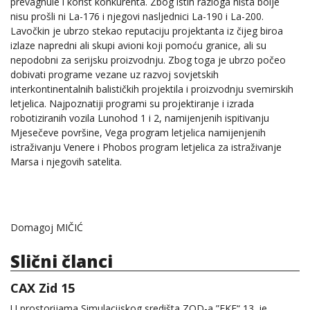
prevagnule i korist konkurenta. Zbog istih razloga ništa bolje
nisu prošli ni La-176 i njegovi nasljednici La-190 i La-200.
Lavočkin je ubrzo stekao reputaciju projektanta iz čijeg biroa
izlaze napredni ali skupi avioni koji pomoću granice, ali su
nepodobni za serijsku proizvodnju. Zbog toga je ubrzo počeo
dobivati programe vezane uz razvoj sovjetskih
interkontinentalnih balističkih projektila i proizvodnju svemirskih
letjelica. Najpoznatiji programi su projektiranje i izrada
robotiziranih vozila Lunohod 1 i 2, namijenjenih ispitivanju
Mjesečeve površine, Vega program letjelica namijenjenih
istraživanju Venere i Phobos program letjelica za istraživanje
Marsa i njegovih satelita.
Domagoj MIČIĆ
Slični članci
CAX Zid 15
U prostorijama Simulacijskog središta ZOD-a ”FKF“ 13. je