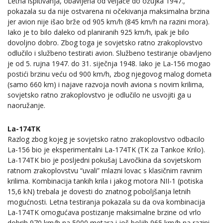
Letna ispitivanja, obavljena od veljače do ožujka 1947.,
pokazala su da nije ostvarena ni očekivanja maksimalna brzina
jer avion nije išao brže od 905 km/h (845 km/h na razini mora).
Iako je to bilo daleko od planiranih 925 km/h, ipak je bilo
dovoljno dobro. Zbog toga je sovjetsko ratno zrakoplovstvo
odlučilo i službeno testirati avion. Službeno testiranje obavljeno
je od 5. rujna 1947. do 31. siječnja 1948. Iako je La-156 mogao
postići brzinu veću od 900 km/h, zbog njegovog malog dometa
(samo 660 km) i najave razvoja novih aviona s novim krilima,
sovjetsko ratno zrakoplovstvo je odlučilo ne usvojiti ga u
naoružanje.
La-174TK
Razlog zbog kojeg je sovjetsko ratno zrakoplovstvo odbacilo
La-156 bio je eksperimentalni La-174TK (TK za Tankoe Krilo).
La-174TK bio je posljedni pokušaj Lavočkina da sovjetskom
ratnom zrakoplovstvu “uvali” mlazni lovac s klasičnim ravnim
krilima. Kombinacija tankih krila i jakog motora NII-1 (potiska
15,6 kN) trebala je dovesti do znatnog poboljšanja letnih
mogućnosti. Letna testiranja pokazala su da ova kombinacija
La-174TK omogućava postizanje maksimalne brzine od vrlo
dobrih 970 km/h na 5000 metara i još boljih 965 km/h na razini