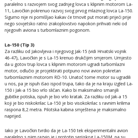
paralelno s razvojem svog zadnjeg lovca s klipnim motorom La-
11, Lavočkin pokrenuo razvoj svog prvog mlaznog lovca La-150.
Sigurno nije ni pomišljao kakav će trnovit put morati prijeći prije
nego sovjetsko ratno zrakoplovstvo napokon prihvati neki od
njegovih aviona s turbomlaznim pogonom.
La-150 (Tip 3)
Za razliku od Jakovljeva i njegovog Jak-15 (vidi Hrvatski vojnik
46-47), Lavočkin je s La-15 krenuo drukčijim smjerom. Umjesto
da u gotov trup lovca s klipnim motorom ugradi turbomlazni
motor, odlučio je projektirati potpuno novi avion pokretan
turbomlaznim motorom RD-10. Unatoč tome motor su ugradili
u nos, pa je ispuh išao ispod trupa, tako da je na kraju izgled La-
150 i Jak-a 15 bio vrlo sličan. Kako bi maksimalno smanjili
gubitke potiska, ispuh je bio vrlo kratak. Za razliku od Jak-a 15
koji je bio niskokrilac La-150 je bio visokokrilac s ravnim krilima
raspona 8,2 metra. Pilotska kabina smještena je maksimalno
naprijed.
Iako je Lavočkin tvrdio da je La-150 tek eksperimentalni avion
paralelno s njim razvio je i prototip serijskog La-150M, pa su