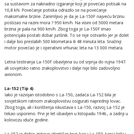
sa sustavom za naknadno izgaranje koji je povećao potisak na
10,8 kN. Povećanje potiska odrazilo se na povećanje
maksimalne brzine. Zanimljivo je da je La-150F najveću brzinu
postizao na razini mora ? 950 km/h. Na visini od 5000 metara
brzina je pala na 900 km/h. Zbog toga je La-150F imao
potencijala postati dobar jurišnik. To se nije ostvarilo jer je dolet
i dalje bio preslabih 500 kilometara ili 48 minuta leta. Snažniji
motor povećao je i operativni vrhunac leta na 13 000 metara.
Letna testiranja La-150F obavljena su od srpnja do rujna 1947.
ali sovjetsko ratno zrakoplovstvo i dalje nije bilo zadovoljno
avionom.
La-152 (Tip 4)
Iako je razvijan istodobno s La-150, zadaća La-152 bila je
sovjetskom ratnom zrakoplovstvu osigurati napredniji lovac.
Zbog toga, ali i korištenja iskustava s La-150, razvoj La-152 je
tekao usporeno. Prvi je let obavljen u listopadu 1946., a zadnji u
kolovozu iduće godine.
La-152 je dobio gotovo identičan trup kao i La-150, tanja krila i