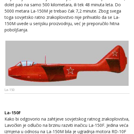
dolet pao na samo 500 kilometara, ili tek 48 minuta leta. Do
5000 metara La-150M je trebao čak 7,2 minute. Zbog svega
toga sovjetsko ratno zrakoplovstvo nije prihvatilo da se La-
150M uvede u serijsku proizvodnju, već je preporučilo hitna
poboljšanja.
La-150
La-150F
Kako bi odgovorio na zahtjeve sovjetskog ratnog zrakoplovstva,
Lavočkin je odlučio na brzinu razviti inačicu La-150F. Jedina veća
izmjena u odnosu na La-150M bila je ugradnja motora RD-10F