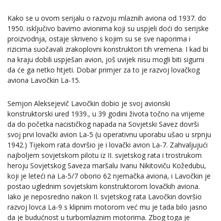
Kako se u ovom serijalu o razvoju mlaznih aviona od 1937. do
1950. isključivo bavimo avionima koji su uspjeli doći do serijske
proizvodnja, ostaje skriveno s kojim su se sve naporima i
rizicima suočavali zrakoplovni konstruktori tih vremena. I kad bi
na kraju dobili uspješan avion, još uvijek nisu mogli biti sigurni
da će ga netko htjeti. Dobar primjer za to je razvoj lovačkog
aviona Lavočkin La-15.
Semjon Aleksejevič Lavočkin dobio je svoj avionski
konstruktorski ured 1939., u 39 godini života točno na vrijeme
da do početka nacističkog napada na Sovjetski Savez dovrši
svoj prvi lovački avion La-5 (u operativnu uporabu ušao u srpnju
1942.) Tijekom rata dovršio je i lovački avion La-7. Zahvaljujući
najboljem sovjetskom pilotu iz II. svjetskog rata i trostrukom
heroju Sovjetskog Saveza maršalu Ivanu Nikitoviču Kožedubu,
koji je leteći na La-5/7 oborio 62 njemačka aviona, i Lavočkin je
postao uglednim sovjetskim konstruktorom lovačkih aviona.
Iako je neposredno nakon II. svjetskog rata Lavočkin dovršio
razvoj lovca La-9 s klipnim motorom već mu je tada bilo jasno
da je budućnost u turbomlaznim motorima. Zbog toga je