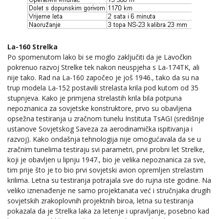
La-160 Strelka
Po spomenutom lako bi se moglo zaključiti da je Lavočkin
pokrenuo razvoj Strelke tek nakon neuspjeha s La-174TK, ali
nije tako. Rad na La-160 započeo je još 1946., tako da su na
trup modela La-152 postavili strelasta krila pod kutom od 35
stupnjeva. Kako je primjena strelastih krila bila potpuna
nepoznanica za sovjetske konstruktore, prvo su obavljena
opsežna testiranja u zračnom tunelu Instituta TsAGI (središnje
ustanove Sovjetskog Saveza za aerodinamička ispitivanja i
razvoj). Kako ondašnja tehnologija nije omogućavala da se u
zračnim tunelima testiraju svi parametri, prvi probni let Strelke,
koji je obavljen u lipnju 1947., bio je velika nepoznanica za sve,
tim prije što je to bio prvi sovjetski avion opremljen strelastim
krilima. Letna su testiranja potrajala sve do rujna iste godine. Na
veliko iznenađenje ne samo projektanata već i stručnjaka drugih
sovjetskih zrakoplovnih projektnih biroa, letna su testiranja
pokazala da je Strelka laka za letenje i upravljanje, posebno kad