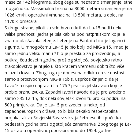
mase za 142 kilograma, zbog čega su neznatno smanjenje letne
mogućnosti. Maksimalna brzina na 3000 metara smanjena je na
1026 km/h, operativni vrhunac na 13 500 metara, a dolet na
1170 kilometara.
S druge strane, piloti su vrlo brzo otkrili da La-15 nudi i neke
velike prednosti. Jedna je bila kabina pod natpritiskom koja je
znatno olakšavala letenje. Letenje na Fantailu bilo je lagano i
sigurno. U mnogočemu La-15 je bio bolji od MiG-a 15. Imao je
samo jednu veliku manu ? bio je preskup za proizvodnju, a
potkraj četrdesetih godina prošlog stoljeća sovjetsko ratno
zrakoplovstvo je htjelo u što kraćem vremenu dobiti što više
mlaznih lovaca. Zbog toga je donesena odluka da se nastavi
samo s proizvodnjom MiG-a 15bis, usprkos činjenici da je
Lavočkin uspio napraviti La-176 ? prvi sovjetski avion koji je
probio brzinu zvuka. Zapadni izvori navode da je proizvedeno
samo 235 La-15, dok neki sovjetski izvori tu brojku podižu na
500 primjeraka. Da je La-15 proizveden u nekoj od
zapadnoeuropskih država, to bi bila itekako respektabilna
brojaka, ali za Sovjetski Savez s kraja četrdesetih i početka
pedesetih godina prošlog stoljeća zanemariva. Zbog toga je La-
15 ostao u operativnoj uporabi samo do 1954. godine.