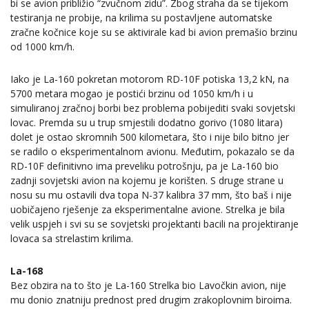
bi se avion približio “zvučnom zidu”. Zbog straha da se tijekom
testiranja ne probije, na krilima su postavljene automatske
zračne kočnice koje su se aktivirale kad bi avion premašio brzinu
od 1000 km/h.
Iako je La-160 pokretan motorom RD-10F potiska 13,2 kN, na
5700 metara mogao je postići brzinu od 1050 km/h i u
simuliranoj zračnoj borbi bez problema pobijediti svaki sovjetski
lovac. Premda su u trup smjestili dodatno gorivo (1080 litara)
dolet je ostao skromnih 500 kilometara, što i nije bilo bitno jer
se radilo o eksperimentalnom avionu. Međutim, pokazalo se da
RD-10F definitivno ima preveliku potrošnju, pa je La-160 bio
zadnji sovjetski avion na kojemu je korišten. S druge strane u
nosu su mu ostavili dva topa N-37 kalibra 37 mm, što baš i nije
uobičajeno rješenje za eksperimentalne avione. Strelka je bila
velik uspjeh i svi su se sovjetski projektanti bacili na projektiranje
lovaca sa strelastim krilima.
La-168
Bez obzira na to što je La-160 Strelka bio Lavočkin avion, nije
mu donio znatniju prednost pred drugim zrakoplovnim biroima.