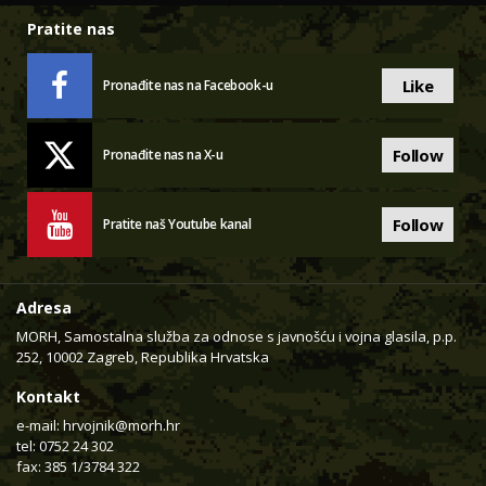
Pratite nas
Like
Pronađite nas na Facebook-u
Follow
Pronađite nas na X-u
Follow
Pratite naš Youtube kanal
Adresa
MORH, Samostalna služba za odnose s javnošću i vojna glasila, p.p.
252, 10002 Zagreb, Republika Hrvatska
Kontakt
e-mail:
hrvojnik@morh.hr
tel: 0752 24 302
fax: 385 1/3784 322