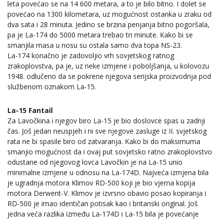
leta povećao se na 14 600 metara, a to je bilo bitno. I dolet se
povećao na 1300 kilometara, uz mogućnost ostanka u zraku od
dva sata i 28 minuta. Jedino se brzina penjanja bitno pogoršala,
pa je La-174 do 5000 metara trebao tri minute. Kako bi se
smanjila masa u nosu su ostala samo dva topa NS-23.
La-174 konačno je zadovoljio vrh sovjetskog ratnog
zrakoplovstva, pa je, uz neke izmjene i poboljšanja, u kolovozu
1948. odlučeno da se pokrene njegova serijska proizvodnja pod
službenom oznakom La-15.
La-15 Fantail
Za Lavočkina i njegov biro La-15 je bio doslovce spas u zadnji
čas. Još jedan neuspjeh i ni sve njegove zasluge iz II. svjetskog
rata ne bi spasile biro od zatvaranja. Kako bi do maksimuma
smanjio mogućnost da i ovaj put sovjetsko ratno zrakoplovstvo
odustane od njegovog lovca Lavočkin je na La-15 unio
minimalne izmjene u odnosu na La-174D. Najveća izmjena bila
je ugradnja motora Klimov RD-500 koji je bio vjerna kopija
motora Derwent-V. Klimov je izvrsno obavio posao kopiranja i
RD-500 je imao identičan potisak kao i britanski original. Još
jedna veća razlika između La-174D i La-15 bila je povećanje