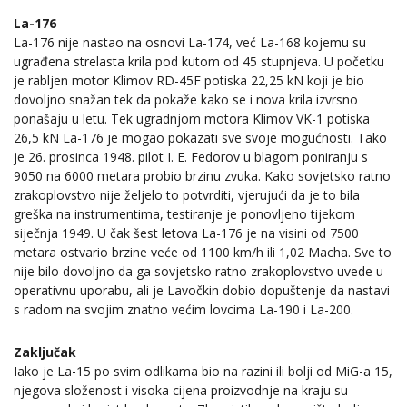
La-176
La-176 nije nastao na osnovi La-174, već La-168 kojemu su
ugrađena strelasta krila pod kutom od 45 stupnjeva. U početku
je rabljen motor Klimov RD-45F potiska 22,25 kN koji je bio
dovoljno snažan tek da pokaže kako se i nova krila izvrsno
ponašaju u letu. Tek ugradnjom motora Klimov VK-1 potiska
26,5 kN La-176 je mogao pokazati sve svoje mogućnosti. Tako
je 26. prosinca 1948. pilot I. E. Fedorov u blagom poniranju s
9050 na 6000 metara probio brzinu zvuka. Kako sovjetsko ratno
zrakoplovstvo nije željelo to potvrditi, vjerujući da je to bila
greška na instrumentima, testiranje je ponovljeno tijekom
siječnja 1949. U čak šest letova La-176 je na visini od 7500
metara ostvario brzine veće od 1100 km/h ili 1,02 Macha. Sve to
nije bilo dovoljno da ga sovjetsko ratno zrakoplovstvo uvede u
operativnu uporabu, ali je Lavočkin dobio dopuštenje da nastavi
s radom na svojim znatno većim lovcima La-190 i La-200.
Zaključak
Iako je La-15 po svim odlikama bio na razini ili bolji od MiG-a 15,
njegova složenost i visoka cijena proizvodnje na kraju su