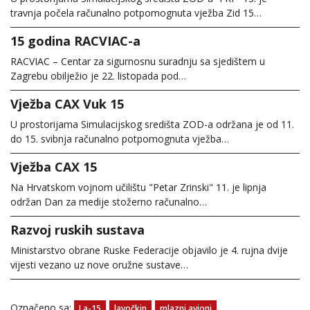
travnja počela računalno potpomognuta vježba Zid 15…
15 godina RACVIAC-a
RACVIAC – Centar za sigurnosnu suradnju sa sjedištem u
Zagrebu obilježio je 22. listopada pod…
Vježba CAX Vuk 15
U prostorijama Simulacijskog središta ZOD-a održana je od 11.
do 15. svibnja računalno potpomognuta vježba…
Vježba CAX 15
Na Hrvatskom vojnom učilištu "Petar Zrinski" 11. je lipnja
održan Dan za medije stožerno računalno…
Razvoj ruskih sustava
Ministarstvo obrane Ruske Federacije objavilo je 4. rujna dvije
vijesti vezano uz nove oružne sustave…
Označeno sa:
La-15
lavočkin
mlazni avioni