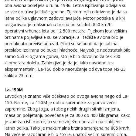
oba aviona poletjela u rujnu 1946. Letna ispitivanja odvijala su
se sve do travnja iduće godine. Tijekom njih otkriveno je da su
letne odlike uglavnom zadovoljavajuće. Motor potiska 8,8 kN
osiguravao je maksimalnu brzinu od solidnih 850 km/h i
operativni vrhunac leta od 12 500 metara. Tijekom leta velikim
brzinama pojavljivale su se vibracije, a i težište aviona bilo je
pomaknuto previše unazad. Piloti su se bunili da je kabina
preslabo izolirana od buke i hladnoće. Najveći je nedostatak bilo
samo 553 kilograma goriva, što je bilo dovoljno za tek 700
kilometara doleta. Zanimljivo je da je, iako navodno tek
eksperimentalni, La-150 dobio naoružanje od dva topa NS-23
kalibra 23 mm.
La-150M
Lavočkin je znatno više očekivao od ovoga aviona nego od La-
150. Naime, La-150M je dobio spremnike za gorivo veće
zapremine. Zbog toga, a i zbog nekih drugih sitnih izmjena,
masa pri polijetanju povećana je za 300 do 400 kilograma. Kako
je zadržan isti motor, to se neizbježno odrazilo na slabljene
letnih odlika. Tako je maksimalna brzina smanjena na 805 km/h.
Najveće je razočaranje bilo što je, unatoč većim spremnicima,