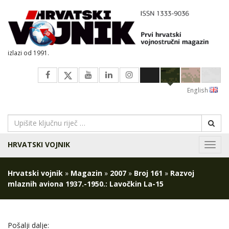
izlazi od 1991.
English
HRVATSKI VOJNIK
Navig
Hrvatski vojnik
»
Magazin
»
2007
»
Broj 161
»
Razvoj
mlaznih aviona 1937.-1950.: Lavočkin La-15
Pošalji dalje: