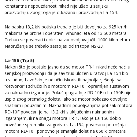
konstantne nepouzdanosti nikad nije ušao u serijsku
proizvodnju. Zbog toga je otkazana i proizvodnja La-154.
Na papiru 13,2 kN potiska trebalo je biti dovoljno za 925 km/h
maksimalne brzine i operativni vrhunac leta od 13 500 metara.
Trebao se povećati i dolet na zadovoljavajućih 1000 kilometara.
Naoružanje se trebalo sastojati od tri topa NS-23.
La-156 (Tip 5)
Nakon što je postalo jasno da se motor TR-1 nikad neće naći u
serijskoj proizvodnji i da je sav trud uložen u razvoj La-154 bio
uzaludan, Lavočkin je odlučio iskoristiti najbolja rješenja sa
“četvorke” i združiti ih s motorom RD-10F opremljen sustavom
za naknadno izgaranje. Pokušaj ugradnje RD-10F u La-150F nije
uspio zbog premalog doleta, iako se motor pokazao dovoljno
snažnim i pouzdanim. Naknadnim poboljšanjima potisak motora
RD-10F povećan je na 13,2 kN s uključenim naknadnim
izgaranjem, ili na snagu motora TR-1. Iako je La-156 dobio
povećane spremnike za gorivo s La-154, povećana potrošnja
motora RD-10F ponovno je smanjila dolet na 660 kilometara.