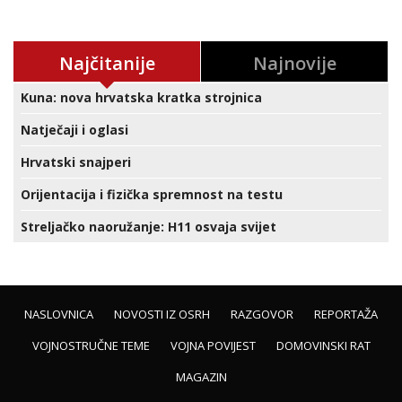
Najčitanije
Najnovije
Kuna: nova hrvatska kratka strojnica
Natječaji i oglasi
Hrvatski snajperi
Orijentacija i fizička spremnost na testu
Streljačko naoružanje: H11 osvaja svijet
NASLOVNICA
NOVOSTI IZ OSRH
RAZGOVOR
REPORTAŽA
VOJNOSTRUČNE TEME
VOJNA POVIJEST
DOMOVINSKI RAT
MAGAZIN