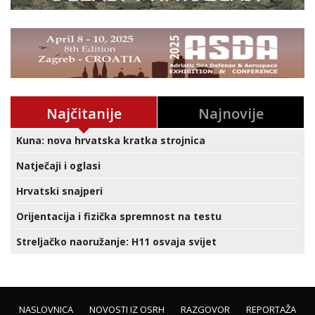
Najčitanije
Najnovije
Kuna: nova hrvatska kratka strojnica
Natječaji i oglasi
Hrvatski snajperi
Orijentacija i fizička spremnost na testu
Streljačko naoružanje: H11 osvaja svijet
NASLOVNICA
NOVOSTI IZ OSRH
RAZGOVOR
REPORTAŽA