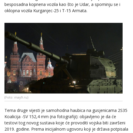
besposadna kopnena vozila kao što je Udar, a spominju se i
oklopna vozila Kurganjec-25 i T-15 Armata.
(Foto: may9.ru)
Tema druge vijesti je samohodna haubica na gusjenicama 2S35
Koalicija -SV 152,4 mm (na fotografiji): objavljeno je da će
testovi tog novog sustava koje će provoditi vojska biti završeni
2019. godine. Prema inicijalnom ugovoru koji je država potpisala