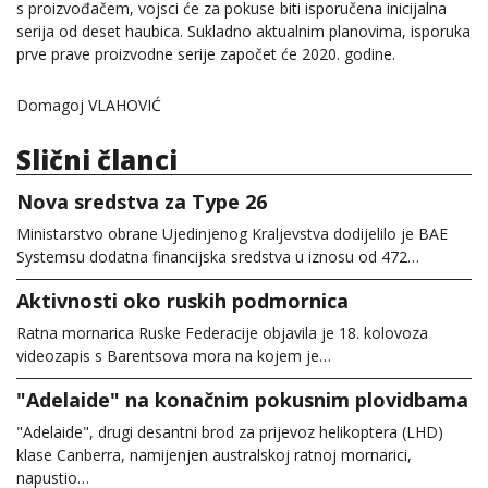
s proizvođačem, vojsci će za pokuse biti isporučena inicijalna
serija od deset haubica. Sukladno aktualnim planovima, isporuka
prve prave proizvodne serije započet će 2020. godine.
Domagoj VLAHOVIĆ
Slični članci
Nova sredstva za Type 26
Ministarstvo obrane Ujedinjenog Kraljevstva dodijelilo je BAE
Systemsu dodatna financijska sredstva u iznosu od 472…
Aktivnosti oko ruskih podmornica
Ratna mornarica Ruske Federacije objavila je 18. kolovoza
videozapis s Barentsova mora na kojem je…
"Adelaide" na konačnim pokusnim plovidbama
"Adelaide", drugi desantni brod za prijevoz helikoptera (LHD)
klase Canberra, namijenjen australskoj ratnoj mornarici,
napustio…