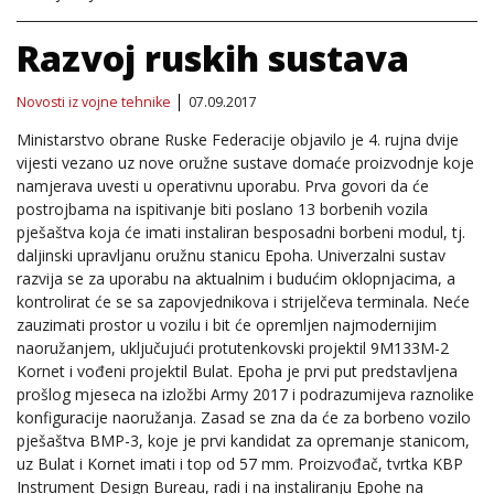
Razvoj ruskih sustava
Novosti iz vojne tehnike
07.09.2017
Ministarstvo obrane Ruske Federacije objavilo je 4. rujna dvije
vijesti vezano uz nove oružne sustave domaće proizvodnje koje
namjerava uvesti u operativnu uporabu. Prva govori da će
postrojbama na ispitivanje biti poslano 13 borbenih vozila
pješaštva koja će imati instaliran besposadni borbeni modul, tj.
daljinski upravljanu oružnu stanicu Epoha. Univerzalni sustav
razvija se za uporabu na aktualnim i budućim oklopnjacima, a
kontrolirat će se sa zapovjednikova i strijelčeva terminala. Neće
zauzimati prostor u vozilu i bit će opremljen najmodernijim
naoružanjem, uključujući protutenkovski projektil 9M133M-2
Kornet i vođeni projektil Bulat. Epoha je prvi put predstavljena
prošlog mjeseca na izložbi Army 2017 i podrazumijeva raznolike
konfiguracije naoružanja. Zasad se zna da će za borbeno vozilo
pješaštva BMP-3, koje je prvi kandidat za opremanje stanicom,
uz Bulat i Kornet imati i top od 57 mm. Proizvođač, tvrtka KBP
Instrument Design Bureau, radi i na instaliranju Epohe na