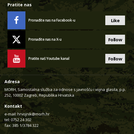
Pratite nas
Like
Pronađite nas na Facebook-u
Follow
Pronađite nas na X-u
Follow
Pratite naš Youtube kanal
Adresa
MORH, Samostalna služba za odnose s javnošću i vojna glasila, p.p.
252, 10002 Zagreb, Republika Hrvatska
Kontakt
e-mail:
hrvojnik@morh.hr
tel: 0752 24 302
fax: 385 1/3784 322