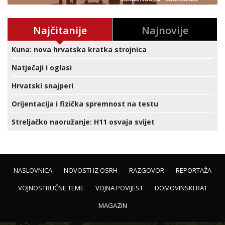
Najčitanije
Najnovije
Kuna: nova hrvatska kratka strojnica
Natječaji i oglasi
Hrvatski snajperi
Orijentacija i fizička spremnost na testu
Streljačko naoružanje: H11 osvaja svijet
NASLOVNICA
NOVOSTI IZ OSRH
RAZGOVOR
REPORTAŽA
VOJNOSTRUČNE TEME
VOJNA POVIJEST
DOMOVINSKI RAT
MAGAZIN