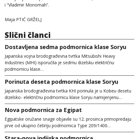
i “Vladimir Monomah”.
Maja PTIĆ GRŽELJ
Slični članci
Dostavljena sedma podmornica klase Soryu
Japanska vojna brodograđevna tvrtka Mitsubishi Heavy
Industries (MHI) isporučila je sedmu dizelsku električnu
podmornicu klase…
Porinuta deseta podmornica klase Soryu
Japanska brodograđevna tvrtka KHI porinula je u Kobeu desetu
dizelsko- električnu podmornicu klase Soryu namijenjenu…
Nova podmornica za Egipat
Egipatske oružane snage objavile su 12. prosinca primopredaju
prve od ukupno četiriju podmornica Type 209/1400…
Stara-nova indijska podmornica