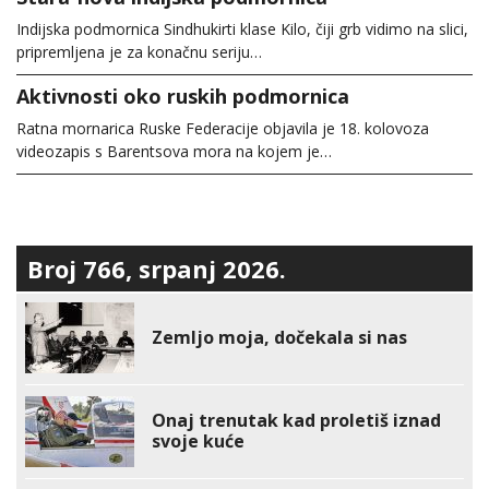
Indijska podmornica Sindhukirti klase Kilo, čiji grb vidimo na slici,
pripremljena je za konačnu seriju…
Aktivnosti oko ruskih podmornica
Ratna mornarica Ruske Federacije objavila je 18. kolovoza
videozapis s Barentsova mora na kojem je…
Broj 766, srpanj 2026.
Zemljo moja, dočekala si nas
Onaj trenutak kad proletiš iznad
svoje kuće