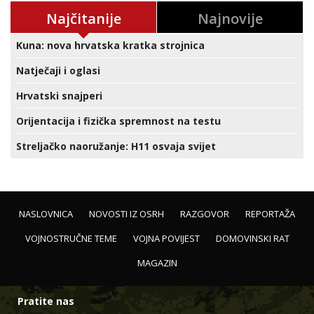
Najčitanije
Najnovije
Kuna: nova hrvatska kratka strojnica
Natječaji i oglasi
Hrvatski snajperi
Orijentacija i fizička spremnost na testu
Streljačko naoružanje: H11 osvaja svijet
NASLOVNICA
NOVOSTI IZ OSRH
RAZGOVOR
REPORTAŽA
VOJNOSTRUČNE TEME
VOJNA POVIJEST
DOMOVINSKI RAT
MAGAZIN
Pratite nas