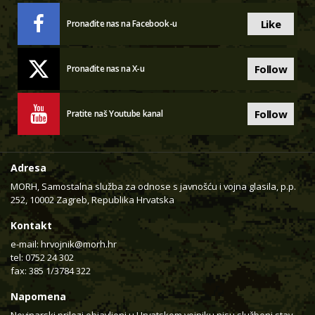
Like
Pronađite nas na Facebook-u
Follow
Pronađite nas na X-u
Follow
Pratite naš Youtube kanal
Adresa
MORH, Samostalna služba za odnose s javnošću i vojna glasila, p.p.
252, 10002 Zagreb, Republika Hrvatska
Kontakt
e-mail:
hrvojnik@morh.hr
tel: 0752 24 302
fax: 385 1/3784 322
Napomena
Novinarski prilozi objavljeni u Hrvatskom vojniku nisu službeni stav