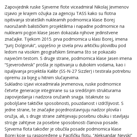
Zapovjednik ruske Sjeverne flote viceadmiral Nikolaj Jevmenov
izjavio je krajem ožujka za agenciju TASS kako su flotna
ispitivanja strateških nuklearnih podmornica klase Borej
naoružanih balističkim projektilima i napadne podmornice na
nuklearni pogon klase Jasen dokazala njihove jedinstvene
značajke. Tijekom 2015. prva podmornica u klasi Borej, imena
“Jurij Dolgoruki”, uspješno je izvela prvu arktičku plovidbu pod
ledom na visokim geografskim širinama što se pokazalo
najvećim testom. S druge strane, podmornica klase Jasen imena
“Sjeverodvinsk” prošla je ispitivanja u dubokim vodama, kao i
ispaljivanja projektila Kalibr (SS-N-27 Sizzler) i testirala potrebnu
opremu za bijeg u hitnim slučajevima.
Sukladno izjavi viceadmirala Jevmenova, ruske podmornice
četvrte generacije integrirane su sa središnjim strukturama
zapovijedanja i nadzora oružanih snaga. Istaknute su
poboljšane taktičke sposobnosti, pouzdanost i izdržljivost. S
jedne strane, te značajke pojednostavnjuju nadzor plovila i
oružja, ali, s druge strane zahtijevaju posebnu obuku i stavljaju
stroge zahtjeve za posebne sposobnosti članova posade.
Sjeverna flota također je obučila posade podmornica klase
Borej koje su raspoređene u Pacifičku flotu, “Aleksandar Nevski”