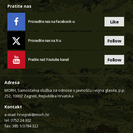
Pratite nas
Like
Pronađite nas na Facebook-u
Follow
Pronađite nas na X-u
Follow
Pratite naš Youtube kanal
Adresa
MORH, Samostalna služba za odnose s javnošću i vojna glasila, p.p.
252, 10002 Zagreb, Republika Hrvatska
Kontakt
e-mail:
hrvojnik@morh.hr
tel: 0752 24 302
fax: 385 1/3784 322