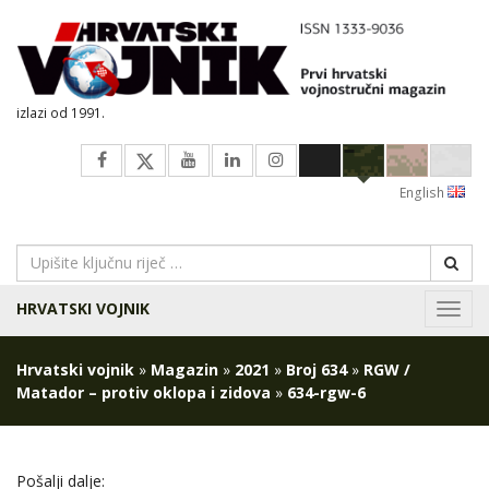
izlazi od 1991.
English
HRVATSKI VOJNIK
Navig
Hrvatski vojnik
»
Magazin
»
2021
»
Broj 634
»
RGW /
Matador – protiv oklopa i zidova
»
634-rgw-6
Pošalji dalje: