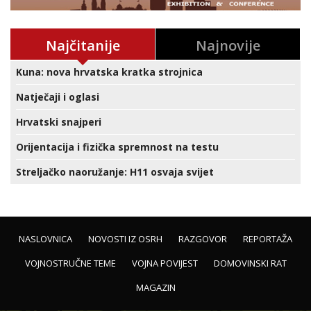
Najčitanije
Najnovije
Kuna: nova hrvatska kratka strojnica
Natječaji i oglasi
Hrvatski snajperi
Orijentacija i fizička spremnost na testu
Streljačko naoružanje: H11 osvaja svijet
NASLOVNICA
NOVOSTI IZ OSRH
RAZGOVOR
REPORTAŽA
VOJNOSTRUČNE TEME
VOJNA POVIJEST
DOMOVINSKI RAT
MAGAZIN