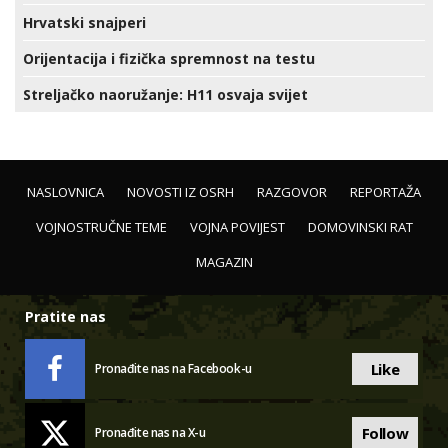
Hrvatski snajperi
Orijentacija i fizička spremnost na testu
Streljačko naoružanje: H11 osvaja svijet
NASLOVNICA
NOVOSTI IZ OSRH
RAZGOVOR
REPORTAŽA
VOJNOSTRUČNE TEME
VOJNA POVIJEST
DOMOVINSKI RAT
MAGAZIN
Pratite nas
Like
Pronađite nas na Facebook-u
Follow
Pronađite nas na X-u