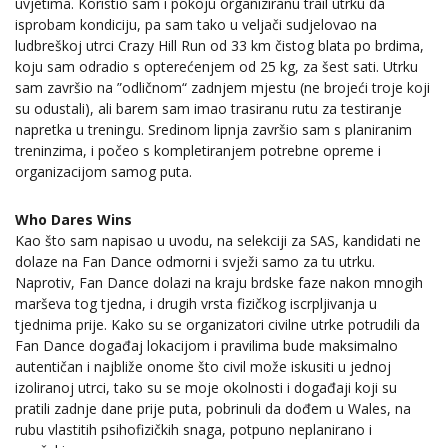
uvjetima. Koristio sam i pokoju organiziranu trail utrku da
isprobam kondiciju, pa sam tako u veljači sudjelovao na
ludbreškoj utrci Crazy Hill Run od 33 km čistog blata po brdima,
koju sam odradio s opterećenjem od 25 kg, za šest sati. Utrku
sam završio na ”odličnom“ zadnjem mjestu (ne brojeći troje koji
su odustali), ali barem sam imao trasiranu rutu za testiranje
napretka u treningu. Sredinom lipnja završio sam s planiranim
treninzima, i počeo s kompletiranjem potrebne opreme i
organizacijom samog puta.
Who Dares Wins
Kao što sam napisao u uvodu, na selekciji za SAS, kandidati ne
dolaze na Fan Dance odmorni i svježi samo za tu utrku.
Naprotiv, Fan Dance dolazi na kraju brdske faze nakon mnogih
marševa tog tjedna, i drugih vrsta fizičkog iscrpljivanja u
tjednima prije. Kako su se organizatori civilne utrke potrudili da
Fan Dance događaj lokacijom i pravilima bude maksimalno
autentičan i najbliže onome što civil može iskusiti u jednoj
izoliranoj utrci, tako su se moje okolnosti i događaji koji su
pratili zadnje dane prije puta, pobrinuli da dođem u Wales, na
rubu vlastitih psihofizičkih snaga, potpuno neplanirano i