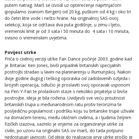
putem natrag. Marš se izvodi uz opterećenje naprtnjačom
(popularno zvanom Bergen) od 20 kg, puškom od 4 kg i oko tri
do četiri litre vode i nešto hrane. Na originalnoj SAS-ovoj
selekciji, koja se održava dva puta godišnje, u zimu i ljeto,
vremenski limit je od 3 sata i 50 minuta do 4 sata i 10 minuta,
ovisno o vremenskim uvjetima.
Povijest utrke
Priča o civilnoj verziji utrke Fan Dance počinje 2003. godine kad
je Britanac Ken Jones, bivši pripadnik britanskih specijalnih
postrojbi stradao u lavini na planinarenju u Rumunjskoj. Nakon
dvije godine dugog i teškog oporavka od zadobivenih ozljeda i
brojnih operacija, odlučio je proslaviti svoj oporavak usponom
na Pen-Y-Fan te prolaskom staze s nekoliko prijatelja iz bivše
postrojbe. Ideja je bila rođena. Uvidjevši sve veću prisutnost
britanskih trupa u međunarodnom ratu protiv terorizma te
posljedičnu popularnost i podršku koju su britanske trupe uživale
na domaćem terenu, među običnim civilima, a i ljudima željnim
fizičkih izazova, sazrelo je vrijeme za organiziranje utrke za
civile, po uzoru na originalni SAS-ov marš, do tada potpuno
nedostupan javnosti. Od ideje do realizacije prve utrke prošlo je