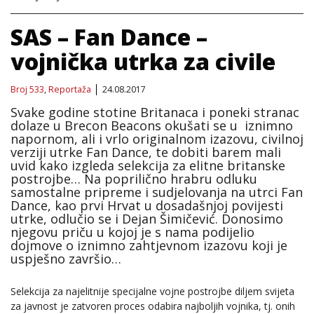
SAS – Fan Dance –
vojnička utrka za civile
Broj 533
,
Reportaža
24.08.2017
Svake godine stotine Britanaca i poneki stranac
dolaze u Brecon Beacons okušati se u iznimno
napornom, ali i vrlo originalnom izazovu, civilnoj
verziji utrke Fan Dance, te dobiti barem mali
uvid kako izgleda selekcija za elitne britanske
postrojbe… Na poprilično hrabru odluku
samostalne pripreme i sudjelovanja na utrci Fan
Dance, kao prvi Hrvat u dosadašnjoj povijesti
utrke, odlučio se i Dejan Šimičević. Donosimo
njegovu priču u kojoj je s nama podijelio
dojmove o iznimno zahtjevnom izazovu koji je
uspješno završio…
Selekcija za najelitnije specijalne vojne postrojbe diljem svijeta
za javnost je zatvoren proces odabira najboljih vojnika, tj. onih