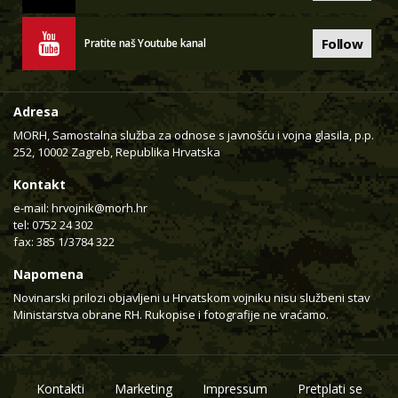
Follow
Pratite naš Youtube kanal
Adresa
MORH, Samostalna služba za odnose s javnošću i vojna glasila, p.p.
252, 10002 Zagreb, Republika Hrvatska
Kontakt
e-mail:
hrvojnik@morh.hr
tel: 0752 24 302
fax: 385 1/3784 322
Napomena
Novinarski prilozi objavljeni u Hrvatskom vojniku nisu službeni stav
Ministarstva obrane RH. Rukopise i fotografije ne vraćamo.
Kontakti
Marketing
Impressum
Pretplati se