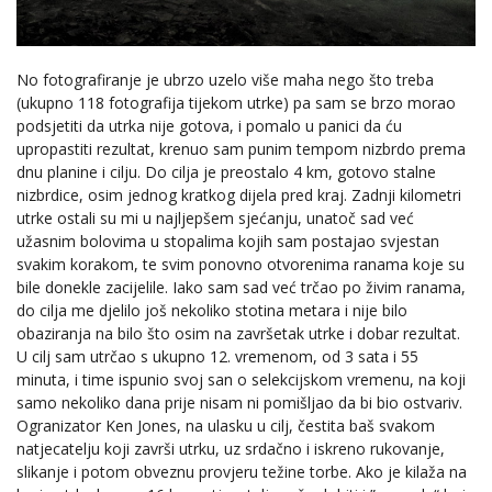
No fotografiranje je ubrzo uzelo više maha nego što treba
(ukupno 118 fotografija tijekom utrke) pa sam se brzo morao
podsjetiti da utrka nije gotova, i pomalo u panici da ću
upropastiti rezultat, krenuo sam punim tempom nizbrdo prema
dnu planine i cilju. Do cilja je preostalo 4 km, gotovo stalne
nizbrdice, osim jednog kratkog dijela pred kraj. Zadnji kilometri
utrke ostali su mi u najljepšem sjećanju, unatoč sad već
užasnim bolovima u stopalima kojih sam postajao svjestan
svakim korakom, te svim ponovno otvorenima ranama koje su
bile donekle zacijelile. Iako sam sad već trčao po živim ranama,
do cilja me djelilo još nekoliko stotina metara i nije bilo
obaziranja na bilo što osim na završetak utrke i dobar rezultat.
U cilj sam utrčao s ukupno 12. vremenom, od 3 sata i 55
minuta, i time ispunio svoj san o selekcijskom vremenu, na koji
samo nekoliko dana prije nisam ni pomišljao da bi bio ostvariv.
Ogranizator Ken Jones, na ulasku u cilj, čestita baš svakom
natjecatelju koji završi utrku, uz srdačno i iskreno rukovanje,
slikanje i potom obveznu provjeru težine torbe. Ako je kilaža na