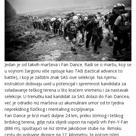
Jedan je od takvih marševa i Fan Dance. Radi se o maršu, koji se
u vojnom žargonu više opisuje kao TAB (tactical advance to
battle), i koji je zaštitni znak SAS-ove selekcije. Na njemu
instruktori dobivaju uvid u potencijal i spremnost kandidata za
svladavanje teškog terena u što kraćem vremenu i za nastavak
selekcije. U trenutku kad kandidat za SAS dolazi do Fan Dancea,
već je odradio niz marševa uz akumulirani umor od tri tjedna
neprekidnog fizičkog i mentalnog iscrpljivanja.
Fan Dance je brzi marš duljine 24 km, preko strmog i teškog
brdskog terena, gdje ruta slijedi uspon na najviši vrh Pen-Y-Fan
(886 m), spuštajući se niz strme Jakobove stube na Rimsku
cestu do polovine dionice na 12. kilometru, te potom istim