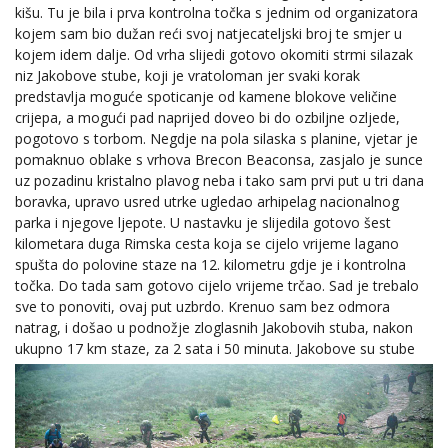
kišu. Tu je bila i prva kontrolna točka s jednim od organizatora
kojem sam bio dužan reći svoj natjecateljski broj te smjer u
kojem idem dalje. Od vrha slijedi gotovo okomiti strmi silazak
niz Jakobove stube, koji je vratoloman jer svaki korak
predstavlja moguće spoticanje od kamene blokove veličine
crijepa, a mogući pad naprijed doveo bi do ozbiljne ozljede,
pogotovo s torbom. Negdje na pola silaska s planine, vjetar je
pomaknuo oblake s vrhova Brecon Beaconsa, zasjalo je sunce
uz pozadinu kristalno plavog neba i tako sam prvi put u tri dana
boravka, upravo usred utrke ugledao arhipelag nacionalnog
parka i njegove ljepote. U nastavku je slijedila gotovo šest
kilometara duga Rimska cesta koja se cijelo vrijeme lagano
spušta do polovine staze na 12. kilometru gdje je i kontrolna
točka. Do tada sam gotovo cijelo vrijeme trčao. Sad je trebalo
sve to ponoviti, ovaj put uzbrdo. Krenuo sam bez odmora
natrag, i došao u podnožje zloglasnih Jakobovih stuba, nakon
ukupno 17 km staze, za 2 sata i 50 minuta.
Jakobove su stube