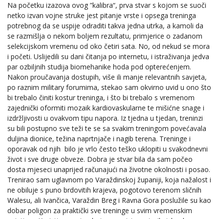
Na početku izazova ovog ”kalibra“, prva stvar s kojom se suoči
netko izvan vojne struke jest pitanje vrste i opsega treninga
potrebnog da se uspije odraditi takva jedna utrka, a kamoli da
se razmišlja o nekom boljem rezultatu, primjerice o zadanom
selekcijskom vremenu od oko četiri sata. No, od nekud se mora
i početi. Uslijedili su dani čitanja po internetu, i istraživanja jedva
par ozbiljnih studija biomehanike hoda pod opterećenjem.
Nakon proučavanja dostupih, više ili manje relevantnih savjeta,
po raznim military forumima, stekao sam okvirno uvid u ono što
bi trebalo činiti kostur treninga, i što bi trebalo s vremenom
zajednički oformiti mozaik kardiovaskularne te mišićne snage i
izdržljivosti u ovakvom tipu napora. Iz tjedna u tjedan, treninzi
su bili postupno sve teži te se sa svakim treningom povećavala
duljina dionice, težina naprtnjače i nagib terena. Treninge i
oporavak od njih bilo je vrlo često teško uklopiti u svakodnevni
život i sve druge obveze. Dobra je stvar bila da sam počeo
dosta mjeseci unaprijed računajući na životne okolnosti i posao.
Trenirao sam uglavnom po Varaždinskoj županiji, koja nažalost i
ne obiluje s puno brdovitih krajeva, pogotovo terenom sličnih
Walesu, ali Ivančica, Varaždin Breg i Ravna Gora poslužile su kao
dobar poligon za praktički sve treninge u svim vremenskim