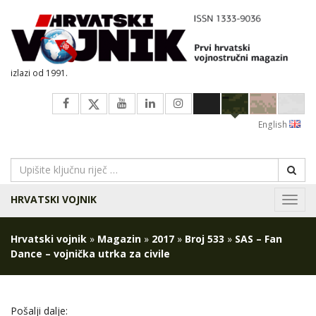
izlazi od 1991.
English
HRVATSKI VOJNIK
Navig
Hrvatski vojnik
»
Magazin
»
2017
»
Broj 533
»
SAS – Fan
Dance – vojnička utrka za civile
Pošalji dalje: