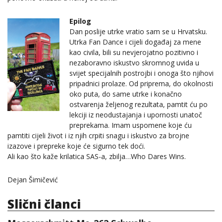
Epilog
Dan poslije utrke vratio sam se u Hrvatsku.
Utrka Fan Dance i cijeli događaj za mene
kao civila, bili su nevjerojatno pozitivno i
nezaboravno iskustvo skromnog uvida u
svijet specijalnih postrojbi i onoga što njihovi
pripadnici prolaze. Od priprema, do okolnosti
oko puta, do same utrke i konačno
ostvarenja željenog rezultata, pamtit ću po
lekciji iz neodustajanja i upornosti unatoč
preprekama. Imam uspomene koje ću
pamtiti cijeli život i iz njih crpiti snagu i iskustvo za brojne
izazove i prepreke koje će sigurno tek doći.
Ali kao što kaže krilatica SAS-a, zbilja…Who Dares Wins.
Dejan Šimičević
Slični članci