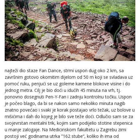
najteži dio staze Fan Dance, strmi uspon dug oko 2 km, sa
završnim gotovo okomitim dijelom od 50 m koji se svladava uz
pomoć ruku, penjući se uz goleme kamene blokove visine i do
jednog metra. Cilj je bio doći u idućih 45 minuta na vrh, tj.
ponovno dosegnuti Pen-Y-Fan i zadnju kontrolnu točku. Uspon
je počeo blago, da bi se nakon samo nekoliko minuta nagib
znatno povećao i svaki je korak postajao vrlo težak, uz bolove u
mišićima i dah do kojeg je bilo sve teže doći. Odlučio sam se za
svojevrstan mentalni trik, kojim sam podijelio stotine stepenica
u manje zalogaje. Na Medicinskom fakultetu u Zagrebu zimi
postoji već godinama utrka ”162 stube“, koliko ih ima od