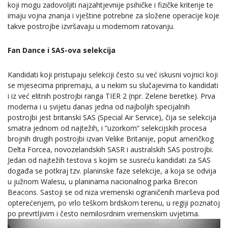
koji mogu zadovoljiti najzahtjevnije psihičke i fizičke kriterije te
imaju vojna znanja i vještine potrebne za složene operacije koje
takve postrojbe izvršavaju u modernom ratovanju.
Fan Dance i SAS-ova selekcija
Kandidati koji pristupaju selekciji često su već iskusni vojnici koji
se mjesecima pripremaju, a u nekim su slučajevima to kandidati
i iz već elitnih postrojbi ranga TIER 2 (npr. Zelene beretke). Prva
moderna i u svijetu danas jedna od najboljih specijalnih
postrojbi jest britanski SAS (Special Air Service), čija se selekcija
smatra jednom od najtežih, i ”uzorkom“ selekcijskih procesa
brojnih drugih postrojbi izvan Velike Britanije, poput američkog
Delta Forcea, novozelandskih SASR i australskih SAS postrojbi.
Jedan od najtežih testova s kojim se susreću kandidati za SAS
događa se potkraj tzv. planinske faze selekcije, a koja se odvija
u južnom Walesu, u planinama nacionalnog parka Brecon
Beacons. Sastoji se od niza vremenski ograničenih marševa pod
opterećenjem, po vrlo teškom brdskom terenu, u regiji poznatoj
po prevrtljivim i često nemilosrdnim vremenskim uvjetima.