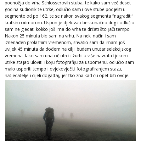
podnožja do vrha Schlosserovih stuba, te kako sam već deset
godina sudionik te utrke, odlučio sam i ove stube podjeliti u
segmente od po 162, te se nakon svakog segmenta ”nagraditi“
kratkim odmorom. Uspon je djelovao beskonačno dug i odlučio
sam ne gledati koliko još ima do vrha te držati što jači tempo.
Nakon 25 minuta bio sam na vrhu. Na neki način i sam
iznenađen prolaznim vremenom, shvatio sam da imam još
uvijek 45 minuta da dođem na cilj i budem unutar selekcijskog
vremena. Iako sam unatoč utrci i žurbi u više navrata tjekom
utrke stajao uloviti i koju fotografiju za uspomenu, odlučio sam
malo usporiti tempo i ovjekovječiti fotografiranjem stazu,
natjecatelje i cijeli događaj, jer tko zna kad ću opet biti ovdje.