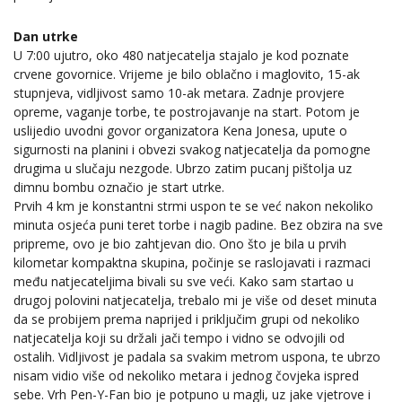
Dan utrke
U 7:00 ujutro, oko 480 natjecatelja stajalo je kod poznate
crvene govornice. Vrijeme je bilo oblačno i maglovito, 15-ak
stupnjeva, vidljivost samo 10-ak metara. Zadnje provjere
opreme, vaganje torbe, te postrojavanje na start. Potom je
uslijedio uvodni govor organizatora Kena Jonesa, upute o
sigurnosti na planini i obvezi svakog natjecatelja da pomogne
drugima u slučaju nezgode. Ubrzo zatim pucanj pištolja uz
dimnu bombu označio je start utrke.
Prvih 4 km je konstantni strmi uspon te se već nakon nekoliko
minuta osjeća puni teret torbe i nagib padine. Bez obzira na sve
pripreme, ovo je bio zahtjevan dio. Ono što je bila u prvih
kilometar kompaktna skupina, počinje se raslojavati i razmaci
među natjecateljima bivali su sve veći. Kako sam startao u
drugoj polovini natjecatelja, trebalo mi je više od deset minuta
da se probijem prema naprijed i priključim grupi od nekoliko
natjecatelja koji su držali jači tempo i vidno se odvojili od
ostalih. Vidljivost je padala sa svakim metrom uspona, te ubrzo
nisam vidio više od nekoliko metara i jednog čovjeka ispred
sebe. Vrh Pen-Y-Fan bio je potpuno u magli, uz jake vjetrove i