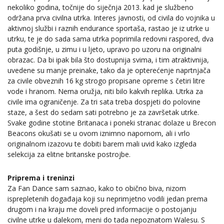
nekoliko godina, točnije do siječnja 2013. kad je službeno
održana prva civilna utrka. Interes javnosti, od civila do vojnika u
aktivnoj službi i raznih endurance sportaša, rastao je iz utrke u
utrku, te je do sada sama utrka poprimila redovni raspored, dva
puta godišnje, u zimu i u ljeto, upravo po uzoru na originalni
obrazac. Da bi ipak bila što dostupnija svima, i tim atraktivnija,
uvedene su manje preinake, tako da je opterećenje naprtnjača
za civile obveznih 16 kg strogo propisane opreme s četiri litre
vode i hranom. Nema oružja, niti bilo kakvih replika. Utrka za
civile ima ograničenje. Za tri sata treba dospjeti do polovine
staze, a šest do sedam sati potrebno je za završetak utrke.
Svake godine stotine Britanaca i poneki stranac dolaze u Brecon
Beacons okušati se u ovom iznimno napornom, ali i vrlo
originalnom izazovu te dobiti barem mali uvid kako izgleda
selekcija za elitne britanske postrojbe.
Priprema i treninzi
Za Fan Dance sam saznao, kako to obično biva, nizom
isprepletenih događaja koji su neprimjetno vodili jedan prema
drugom i na kraju me doveli pred informacije o postojanju
civilne utrke u dalekom, meni do tada nepoznatom Walesu. S