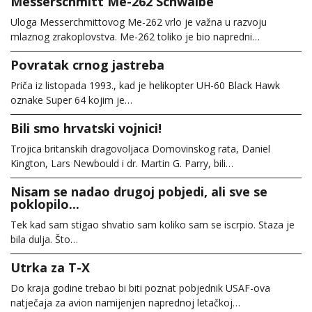
Messerschmitt Me-262 Schwalbe
Uloga Messerchmittovog Me-262 vrlo je važna u razvoju
mlaznog zrakoplovstva. Me-262 toliko je bio napredni…
Povratak crnog jastreba
Priča iz listopada 1993., kad je helikopter UH-60 Black Hawk
oznake Super 64 kojim je…
Bili smo hrvatski vojnici!
Trojica britanskih dragovoljaca Domovinskog rata, Daniel
Kington, Lars Newbould i dr. Martin G. Parry, bili…
Nisam se nadao drugoj pobjedi, ali sve se
poklopilo...
Tek kad sam stigao shvatio sam koliko sam se iscrpio. Staza je
bila dulja. Što…
Utrka za T-X
Do kraja godine trebao bi biti poznat pobjednik USAF-ova
natječaja za avion namijenjen naprednoj letačkoj…