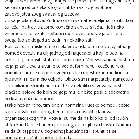
kraju utrke barem 16 kg, natjecatelj može dobiti i ”nagradu“ koja
se sastoji od prišivka s logom utrke i velikog osobnog
zadovoljstva zbog svladanog izazova.
Utrka je bila gotova. Pridružio sam se natjecateljima na cilju koji
su ležali na travi uz torbe konačno skinute s leđa, i još neko
vrijeme ostao ležati sređujući dojmove i oporavljajući se od
svega što se događalo zadnjih nekoliko sati.
Baš kad sam mislio da je cijela priča ušla u mirne vode, hitna je
pomoć dovezla na cilj jednog od natjecatelja koji je pao na
nizbrdici Jakobovih stuba te slomio ruku. Vidjevši ranu na prstima
koja je zahtjevala šivanje te već deformiranu i otečenu ruku
ponudio sam se da pomognem na licu mjesta kao medicinski
djelatnik, i riješim dio ozljede. Ubrzo sam natjecatelju namjestio
i imobilizirao slomljenu ruku, te uz nekoliko šavova na prst
olakšao bolove do bolnice gdje mu je nešto poslije adekvatno
do kraja pružena pomoć.
I tako neplanirano, tim činom normalne ljudske pomoći, dobio
sam zahvalu od samog Kena Jonesa i ostalih članova
organizacijskog tima. Pozvali su me da na bilo kojoj od idućih
utrka Fan Dance budem počasni gost o njihovu trošku. Nadam
se da ću taj poziv u doglednoj budućnosti i ispuniti te se
ponovno okušati u nekoj od utrka.