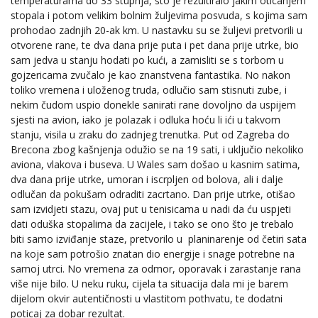
temperaturama do 33 stupnja, što je rezultiralo jakim oticanjem
stopala i potom velikim bolnim žuljevima posvuda, s kojima sam
prohodao zadnjih 20-ak km. U nastavku su se žuljevi pretvorili u
otvorene rane, te dva dana prije puta i pet dana prije utrke, bio
sam jedva u stanju hodati po kući, a zamisliti se s torbom u
gojzericama zvučalo je kao znanstvena fantastika. No nakon
toliko vremena i uloženog truda, odlučio sam stisnuti zube, i
nekim čudom uspio donekle sanirati rane dovoljno da uspijem
sjesti na avion, iako je polazak i odluka hoću li ići u takvom
stanju, visila u zraku do zadnjeg trenutka. Put od Zagreba do
Brecona zbog kašnjenja odužio se na 19 sati, i uključio nekoliko
aviona, vlakova i buseva. U Wales sam došao u kasnim satima,
dva dana prije utrke, umoran i iscrpljen od bolova, ali i dalje
odlučan da pokušam odraditi zacrtano. Dan prije utrke, otišao
sam izvidjeti stazu, ovaj put u tenisicama u nadi da ću uspjeti
dati oduška stopalima da zacijele, i tako se ono što je trebalo
biti samo izviđanje staze, pretvorilo u planinarenje od četiri sata
na koje sam potrošio znatan dio energije i snage potrebne na
samoj utrci. No vremena za odmor, oporavak i zarastanje rana
više nije bilo. U neku ruku, cijela ta situacija dala mi je barem
dijelom okvir autentičnosti u vlastitom pothvatu, te dodatni
poticaj za dobar rezultat.