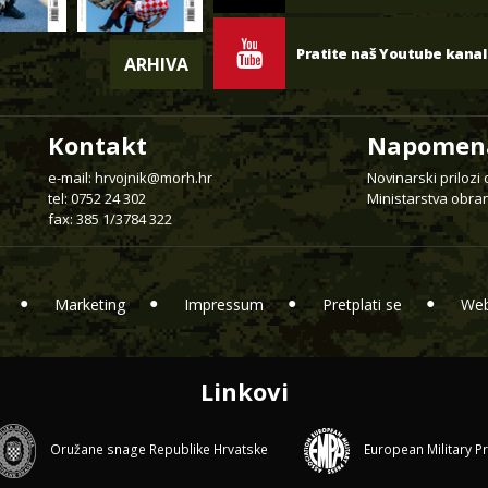
Pratite naš Youtube kanal
ARHIVA
Kontakt
Napomen
e-mail:
hrvojnik@morh.hr
Novinarski prilozi
tel: 0752 24 302
Ministarstva obran
fax: 385 1/3784 322
Marketing
Impressum
Pretplati se
Web
Linkovi
Oružane snage Republike Hrvatske
European Military P