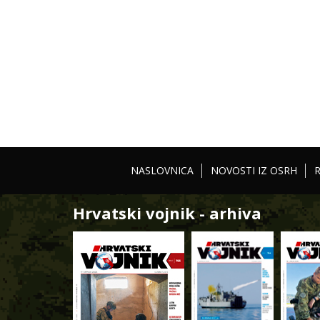
NASLOVNICA
NOVOSTI IZ OSRH
Hrvatski vojnik - arhiva