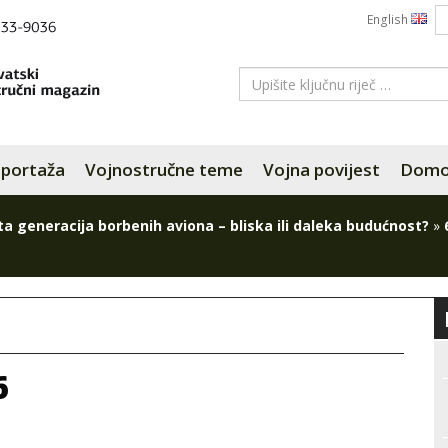
English
portaža
Vojnostručne teme
Vojna povijest
Domov
ta generacija borbenih aviona – bliska ili daleka budućnost?
»
6