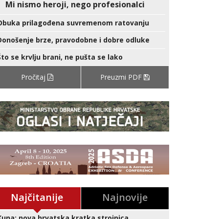
Mi nismo heroji, nego profesionalci
Obuka prilagođena suvremenom ratovanju
Donošenje brze, pravodobne i dobre odluke
Što se krvlju brani, ne pušta se lako
Pročitaj
Preuzmi PDF
Najčitanije
Najnovije
Kuna: nova hrvatska kratka strojnica