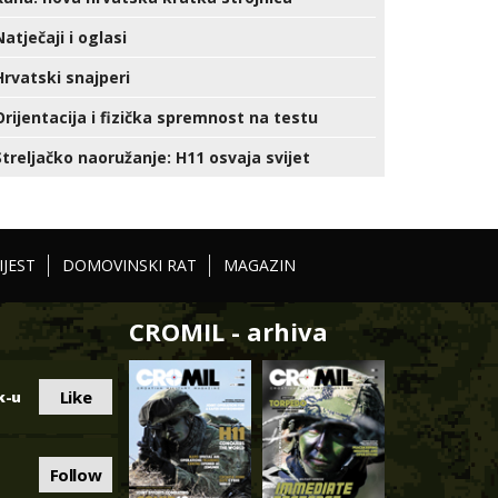
Natječaji i oglasi
Hrvatski snajperi
Orijentacija i fizička spremnost na testu
Streljačko naoružanje: H11 osvaja svijet
IJEST
DOMOVINSKI RAT
MAGAZIN
CROMIL - arhiva
Like
k-u
Follow