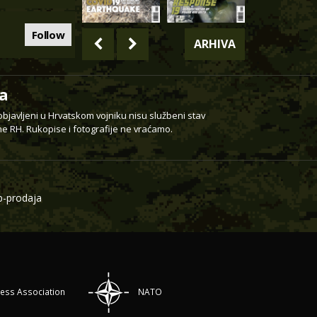
Follow
ARHIVA
a
 objavljeni u Hrvatskom vojniku nisu službeni stav
e RH. Rukopise i fotografije ne vraćamo.
-prodaja
ress Association
NATO