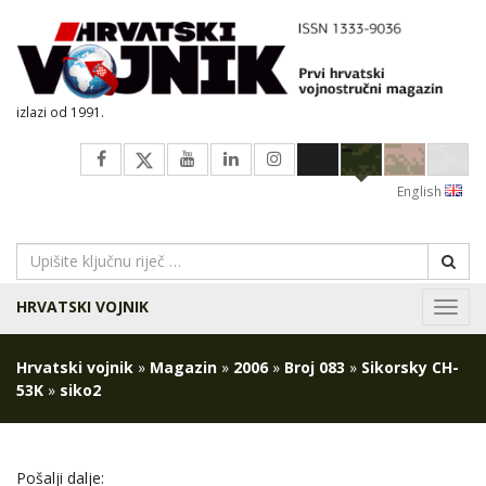
izlazi od 1991.
English
HRVATSKI VOJNIK
Navig
Hrvatski vojnik
»
Magazin
»
2006
»
Broj 083
»
Sikorsky CH-
53K
»
siko2
Pošalji dalje: