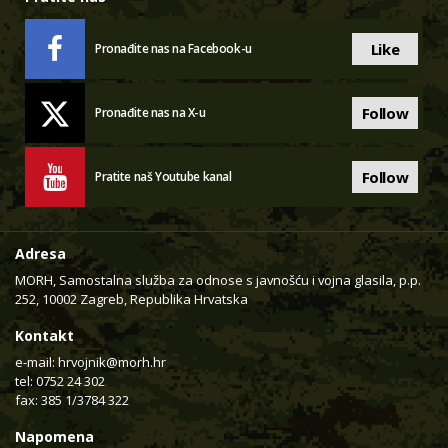
Like
Pronađite nas na Facebook-u
Follow
Pronađite nas na X-u
Follow
Pratite naš Youtube kanal
Adresa
MORH, Samostalna služba za odnose s javnošću i vojna glasila, p.p.
252, 10002 Zagreb, Republika Hrvatska
Kontakt
e-mail:
hrvojnik@morh.hr
tel: 0752 24 302
fax: 385 1/3784 322
Napomena