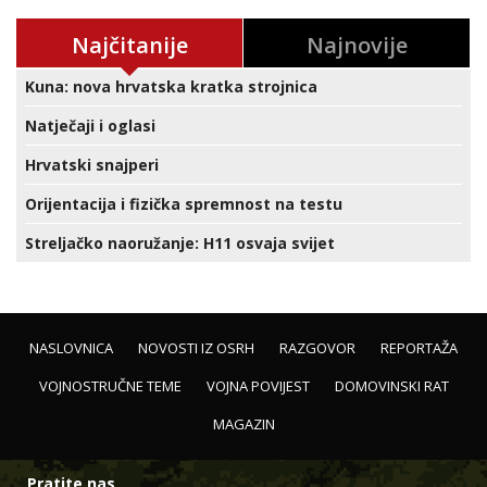
Najčitanije
Najnovije
Kuna: nova hrvatska kratka strojnica
Natječaji i oglasi
Hrvatski snajperi
Orijentacija i fizička spremnost na testu
Streljačko naoružanje: H11 osvaja svijet
NASLOVNICA
NOVOSTI IZ OSRH
RAZGOVOR
REPORTAŽA
VOJNOSTRUČNE TEME
VOJNA POVIJEST
DOMOVINSKI RAT
MAGAZIN
Pratite nas