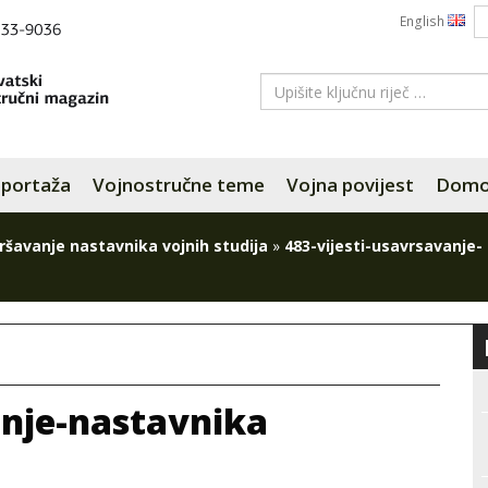
English
portaža
Vojnostručne teme
Vojna povijest
Domov
ršavanje nastavnika vojnih studija
»
483-vijesti-usavrsavanje-
anje-nastavnika