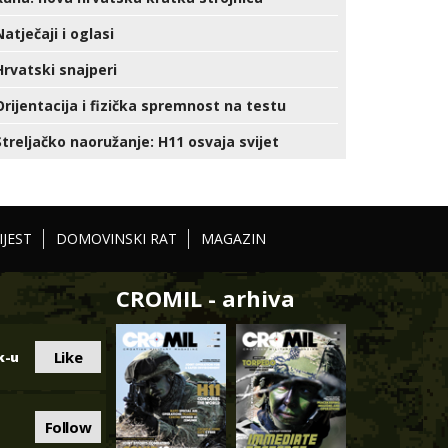
Natječaji i oglasi
Hrvatski snajperi
Orijentacija i fizička spremnost na testu
Streljačko naoružanje: H11 osvaja svijet
IJEST
DOMOVINSKI RAT
MAGAZIN
CROMIL - arhiva
Like
k-u
Follow