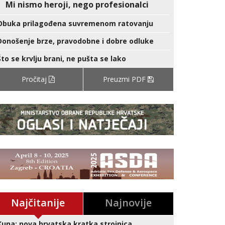
Mi nismo heroji, nego profesionalci
Obuka prilagođena suvremenom ratovanju
Donošenje brze, pravodobne i dobre odluke
Što se krvlju brani, ne pušta se lako
Pročitaj
Preuzmi PDF
Najčitanije
Najnovije
Kuna: nova hrvatska kratka strojnica