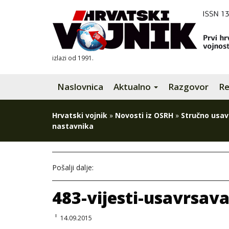
izlazi od 1991.
Naslovnica
Aktualno
Razgovor
Re
Hrvatski vojnik
»
Novosti iz OSRH
»
Stručno usav
nastavnika
Pošalji dalje:
483-vijesti-usavrsav
14.09.2015