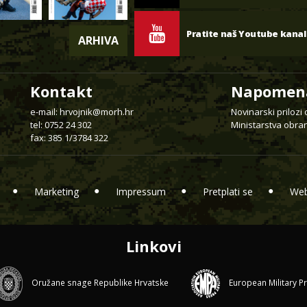
Pratite naš Youtube kanal
ARHIVA
Kontakt
Napomen
e-mail:
hrvojnik@morh.hr
Novinarski prilozi
tel: 0752 24 302
Ministarstva obran
fax: 385 1/3784 322
Marketing
Impressum
Pretplati se
Web
Linkovi
Oružane snage Republike Hrvatske
European Military P