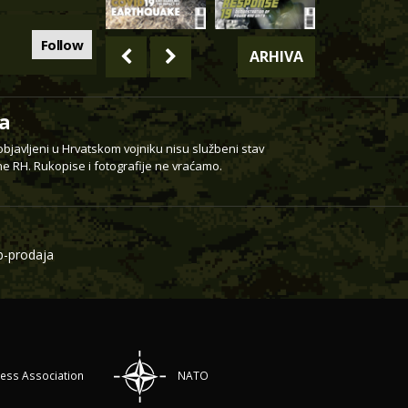
Follow
ARHIVA
a
 objavljeni u Hrvatskom vojniku nisu službeni stav
e RH. Rukopise i fotografije ne vraćamo.
-prodaja
ress Association
NATO