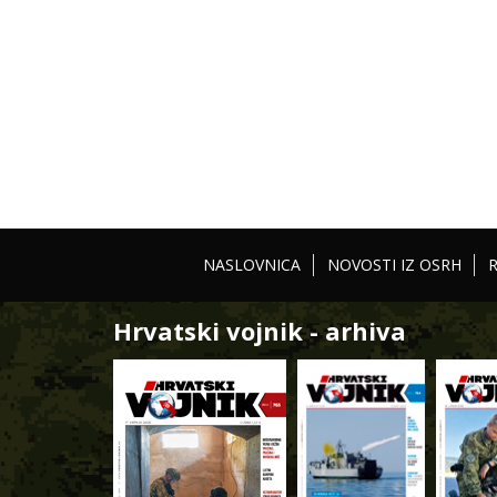
NASLOVNICA
NOVOSTI IZ OSRH
Hrvatski vojnik - arhiva