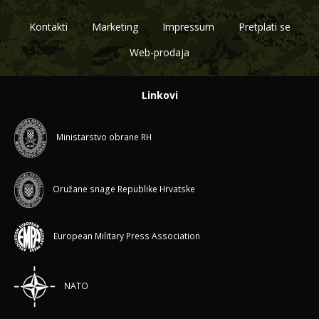
Kontakti
Marketing
Impressum
Pretplati se
Web-prodaja
Linkovi
Ministarstvo obrane RH
Oružane snage Republike Hrvatske
European Military Press Association
NATO