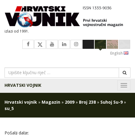
izlazi od 1991.
English
HRVATSKI VOJNIK
Navig
Hrvatski vojnik
»
Magazin
»
2009
»
Broj 238
»
Suhoj Su-9
»
su_5
Pošalji dalje: