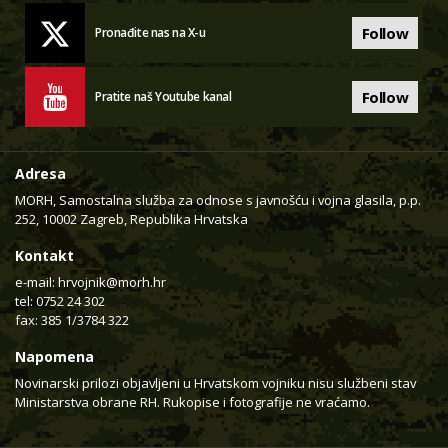
Follow
Pronađite nas na X-u
Follow
Pratite naš Youtube kanal
Adresa
MORH, Samostalna služba za odnose s javnošću i vojna glasila, p.p.
252, 10002 Zagreb, Republika Hrvatska
Kontakt
e-mail:
hrvojnik@morh.hr
tel: 0752 24 302
fax: 385 1/3784 322
Napomena
Novinarski prilozi objavljeni u Hrvatskom vojniku nisu službeni stav
Ministarstva obrane RH. Rukopise i fotografije ne vraćamo.