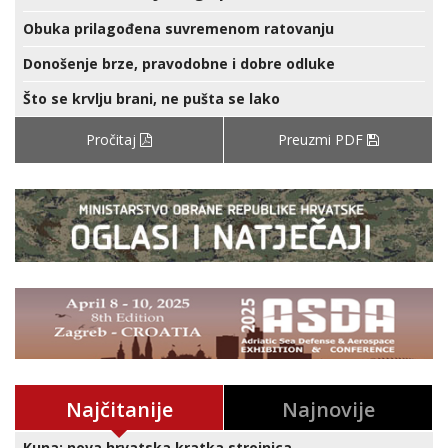
Obuka prilagođena suvremenom ratovanju
Donošenje brze, pravodobne i dobre odluke
Što se krvlju brani, ne pušta se lako
Pročitaj
Preuzmi PDF
Najčitanije
Najnovije
Kuna: nova hrvatska kratka strojnica