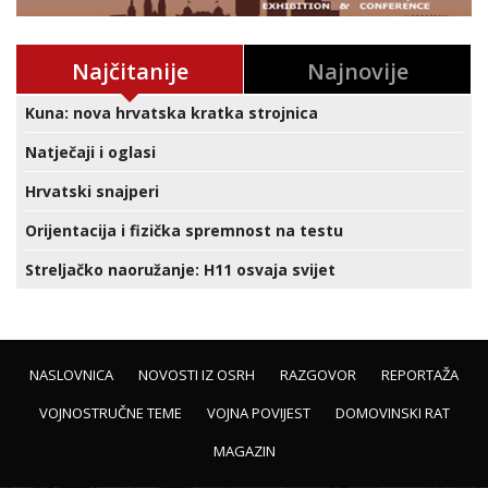
Najčitanije
Najnovije
Kuna: nova hrvatska kratka strojnica
Natječaji i oglasi
Hrvatski snajperi
Orijentacija i fizička spremnost na testu
Streljačko naoružanje: H11 osvaja svijet
NASLOVNICA
NOVOSTI IZ OSRH
RAZGOVOR
REPORTAŽA
VOJNOSTRUČNE TEME
VOJNA POVIJEST
DOMOVINSKI RAT
MAGAZIN