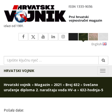
izlazi od 1991.
English
HRVATSKI VOJNIK
Navig
Hrvatski vojnik
»
Magazin
»
2021
»
Broj 632
»
Svečano
uručenje diploma 2. naraštaju vođa HV-a
»
632-hodnja-5
Pošalji dalje: