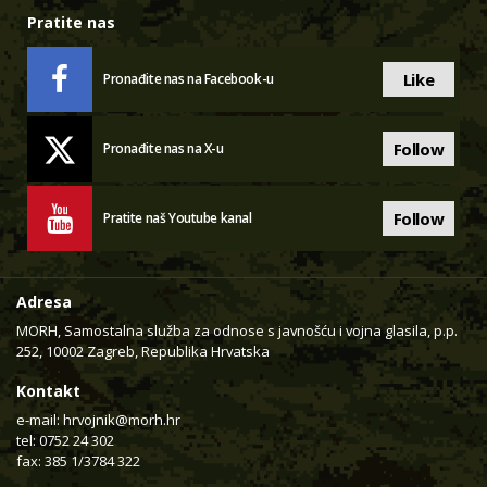
Pratite nas
Like
Pronađite nas na Facebook-u
Follow
Pronađite nas na X-u
Follow
Pratite naš Youtube kanal
Adresa
MORH, Samostalna služba za odnose s javnošću i vojna glasila, p.p.
252, 10002 Zagreb, Republika Hrvatska
Kontakt
e-mail:
hrvojnik@morh.hr
tel: 0752 24 302
fax: 385 1/3784 322