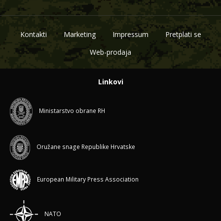
Kontakti
Marketing
Impressum
Pretplati se
Web-prodaja
Linkovi
Ministarstvo obrane RH
Oružane snage Republike Hrvatske
European Military Press Association
NATO