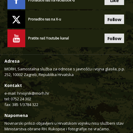
Like
Pronađite nas na Facebook-u
Follow
Pronađite nas na X-u
Follow
Pratite naš Youtube kanal
Adresa
MORH, Samostalna služba za odnose s javnošću i vojna glasila, p.p.
252, 10002 Zagreb, Republika Hrvatska
Kontakt
e-mail:
hrvojnik@morh.hr
tel: 0752 24 302
fax: 385 1/3784 322
Napomena
Novinarski prilozi objavljeni u Hrvatskom vojniku nisu službeni stav
Ministarstva obrane RH. Rukopise i fotografije ne vraćamo.