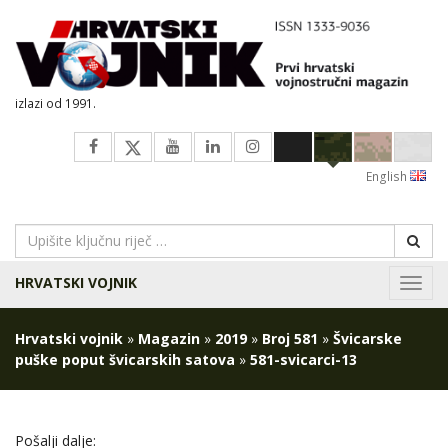
izlazi od 1991.
English
HRVATSKI VOJNIK
Navig
Hrvatski vojnik
»
Magazin
»
2019
»
Broj 581
»
Švicarske
puške poput švicarskih satova
»
581-svicarci-13
Pošalji dalje: