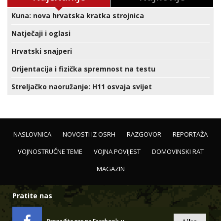
Kuna: nova hrvatska kratka strojnica
Natječaji i oglasi
Hrvatski snajperi
Orijentacija i fizička spremnost na testu
Streljačko naoružanje: H11 osvaja svijet
NASLOVNICA
NOVOSTI IZ OSRH
RAZGOVOR
REPORTAŽA
VOJNOSTRUČNE TEME
VOJNA POVIJEST
DOMOVINSKI RAT
MAGAZIN
Pratite nas