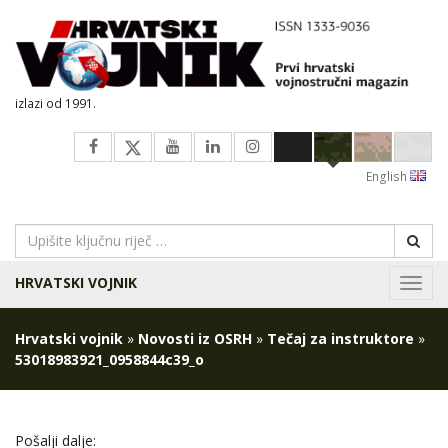
izlazi od 1991.
English
HRVATSKI VOJNIK
Navig
Hrvatski vojnik
»
Novosti iz OSRH
»
Tečaj za instruktore
»
53018983921_0958844c39_o
Pošalji dalje: