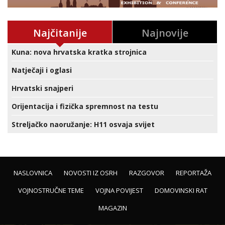
Najčitanije
Najnovije
Kuna: nova hrvatska kratka strojnica
Natječaji i oglasi
Hrvatski snajperi
Orijentacija i fizička spremnost na testu
Streljačko naoružanje: H11 osvaja svijet
NASLOVNICA
NOVOSTI IZ OSRH
RAZGOVOR
REPORTAŽA
VOJNOSTRUČNE TEME
VOJNA POVIJEST
DOMOVINSKI RAT
MAGAZIN