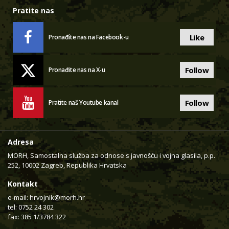
Pratite nas
Like
Pronađite nas na Facebook-u
Follow
Pronađite nas na X-u
Follow
Pratite naš Youtube kanal
Adresa
MORH, Samostalna služba za odnose s javnošću i vojna glasila, p.p.
252, 10002 Zagreb, Republika Hrvatska
Kontakt
e-mail:
hrvojnik@morh.hr
tel: 0752 24 302
fax: 385 1/3784 322