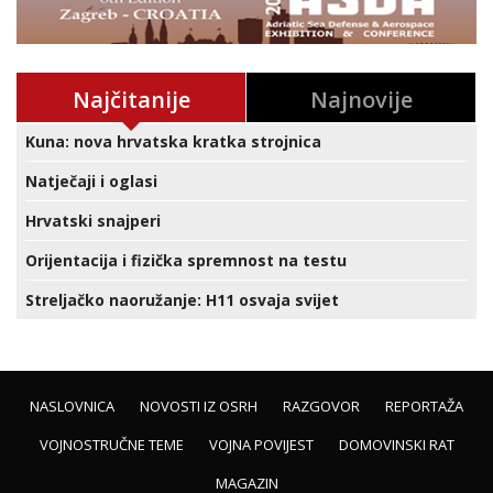
Najčitanije
Najnovije
Kuna: nova hrvatska kratka strojnica
Natječaji i oglasi
Hrvatski snajperi
Orijentacija i fizička spremnost na testu
Streljačko naoružanje: H11 osvaja svijet
NASLOVNICA
NOVOSTI IZ OSRH
RAZGOVOR
REPORTAŽA
VOJNOSTRUČNE TEME
VOJNA POVIJEST
DOMOVINSKI RAT
MAGAZIN