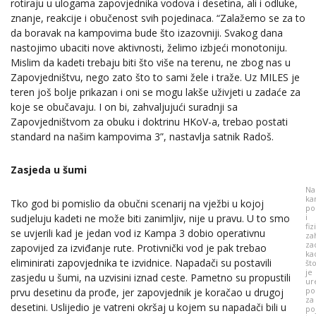
rotiraju u ulogama zapovjednika vodova i desetina, ali i odluke,
znanje, reakcije i obučenost svih pojedinaca. “Zalažemo se za to
da boravak na kampovima bude što izazovniji. Svakog dana
nastojimo ubaciti nove aktivnosti, želimo izbjeći monotoniju.
Mislim da kadeti trebaju biti što više na terenu, ne zbog nas u
Zapovjedništvu, nego zato što to sami žele i traže. Uz MILES je
teren još bolje prikazan i oni se mogu lakše uživjeti u zadaće za
koje se obučavaju. I on bi, zahvaljujući suradnji sa
Zapovjedništvom za obuku i doktrinu HKoV-a, trebao postati
standard na našim kampovima 3”, nastavlja satnik Radoš.
Zasjeda u šumi
Na
ka
Tko god bi pomislio da obučni scenarij na vježbi u kojoj
po
sudjeluju kadeti ne može biti zanimljiv, nije u pravu. U to smo
i
fiz
se uvjerili kad je jedan vod iz Kampa 3 dobio operativnu
za
za
zapovijed za izviđanje rute. Protivnički vod je pak trebao
ka
eliminirati zapovjednika te izvidnice. Napadači su postavili
št
je
zasjedu u šumi, na uzvisini iznad ceste. Pametno su propustili
ur
po
prvu desetinu da prođe, jer zapovjednik je koračao u drugoj
za
desetini. Uslijedio je vatreni okršaj u kojem su napadači bili u
po