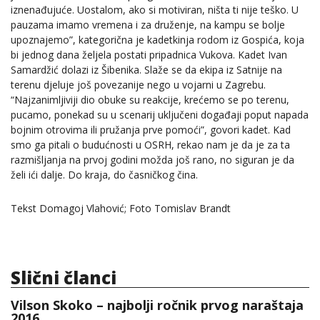
iznenađujuće. Uostalom, ako si motiviran, ništa ti nije teško. U
pauzama imamo vremena i za druženje, na kampu se bolje
upoznajemo”, kategorična je kadetkinja rodom iz Gospića, koja
bi jednog dana željela postati pripadnica Vukova. Kadet Ivan
Samardžić dolazi iz Šibenika. Slaže se da ekipa iz Satnije na
terenu djeluje još povezanije nego u vojarni u Zagrebu.
“Najzanimljiviji dio obuke su reakcije, krećemo se po terenu,
pucamo, ponekad su u scenarij uključeni događaji poput napada
bojnim otrovima ili pružanja prve pomoći”, govori kadet. Kad
smo ga pitali o budućnosti u OSRH, rekao nam je da je za ta
razmišljanja na prvoj godini možda još rano, no siguran je da
želi ići dalje. Do kraja, do časničkog čina.
Tekst Domagoj Vlahović; Foto Tomislav Brandt
Slični članci
Vilson Skoko – najbolji ročnik prvog naraštaja
2016.