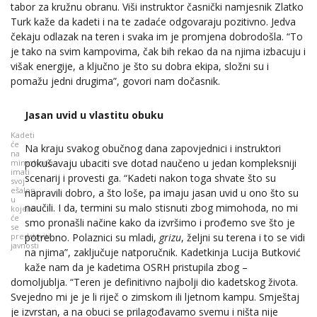
tabor za kružnu obranu. Viši instruktor časnički namjesnik Zlatko
Turk kaže da kadeti i na te zadaće odgovaraju pozitivno. Jedva
čekaju odlazak na teren i svaka im je promjena dobrodošla. “To
je tako na svim kampovima, čak bih rekao da na njima izbacuju i
višak energije, a ključno je što su dobra ekipa, složni su i
pomažu jedni drugima”, govori nam dočasnik.
Jasan uvid u vlastitu obuku
Kadeti
će
Na kraju svakog obučnog dana zapovjednici i instruktori
na
pokušavaju ubaciti sve dotad naučeno u jedan kompleksniji
mimohodu
imati
scenarij i provesti ga. “Kadeti nakon toga shvate što su
svoj
ešalon
napravili dobro, a što loše, pa imaju jasan uvid u ono što su
u
naučili. I da, termini su malo stisnuti zbog mimohoda, no mi
kojem
će
smo pronašli načine kako da izvršimo i prođemo sve što je
se
predstaviti
potrebno. Polaznici su mladi,
grizu
, željni su terena i to se vidi
javnosti
na njima”, zaključuje natporučnik. Kadetkinja Lucija Butković
kaže nam da je kadetima OSRH pristupila zbog –
domoljublja. “Teren je definitivno najbolji dio kadetskog života.
Svejedno mi je je li riječ o zimskom ili ljetnom kampu. Smještaj
je izvrstan, a na obuci se prilagođavamo svemu i ništa nije