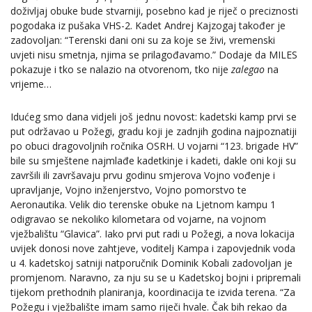
doživljaj obuke bude stvarniji, posebno kad je riječ o preciznosti
pogodaka iz pušaka VHS-2. Kadet Andrej Kajzogaj također je
zadovoljan: “Terenski dani oni su za koje se živi, vremenski
uvjeti nisu smetnja, njima se prilagođavamo.” Dodaje da MILES
pokazuje i tko se nalazio na otvorenom, tko nije
zalegao
na
vrijeme…
Idućeg smo dana vidjeli još jednu novost: kadetski kamp prvi se
put održavao u Požegi, gradu koji je zadnjih godina najpoznatiji
po obuci dragovoljnih ročnika OSRH. U vojarni “123. brigade HV”
bile su smještene najmlađe kadetkinje i kadeti, dakle oni koji su
završili ili završavaju prvu godinu smjerova Vojno vođenje i
upravljanje, Vojno inženjerstvo, Vojno pomorstvo te
Aeronautika. Velik dio terenske obuke na Ljetnom kampu 1
odigravao se nekoliko kilometara od vojarne, na vojnom
vježbalištu “Glavica”. Iako prvi put radi u Požegi, a nova lokacija
uvijek donosi nove zahtjeve, voditelj Kampa i zapovjednik voda
u 4. kadetskoj satniji natporučnik Dominik Kobali zadovoljan je
promjenom. Naravno, za nju su se u Kadetskoj bojni i pripremali
tijekom prethodnih planiranja, koordinacija te izvida terena. “Za
Požegu i vježbalište imam samo riječi hvale. Čak bih rekao da