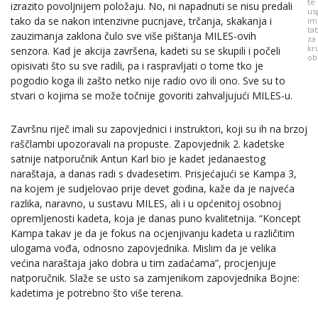
te
izrazito povoljnijem položaju. No, ni napadnuti se nisu predali
us
tako da se nakon intenzivne pucnjave, trčanja, skakanja i
im
ta
zauzimanja zaklona čulo sve više pištanja MILES-ovih
za
kr
senzora. Kad je akcija završena, kadeti su se skupili i počeli
ob
opisivati što su sve radili, pa i raspravljati o tome tko je
pogodio koga ili zašto netko nije radio ovo ili ono. Sve su to
stvari o kojima se može točnije govoriti zahvaljujući MILES-u.
Završnu riječ imali su zapovjednici i instruktori, koji su ih na brzoj
raščlambi upozoravali na propuste. Zapovjednik 2. kadetske
satnije natporučnik Antun Karl bio je kadet jedanaestog
naraštaja, a danas radi s dvadesetim. Prisjećajući se Kampa 3,
na kojem je sudjelovao prije devet godina, kaže da je najveća
razlika, naravno, u sustavu MILES, ali i u općenitoj osobnoj
opremljenosti kadeta, koja je danas puno kvalitetnija. “Koncept
Kampa takav je da je fokus na ocjenjivanju kadeta u različitim
ulogama vođa, odnosno zapovjednika. Mislim da je velika
većina naraštaja jako dobra u tim zadaćama”, procjenjuje
natporučnik. Slaže se usto sa zamjenikom zapovjednika Bojne:
kadetima je potrebno što više terena.