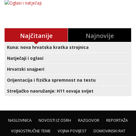
Najčitanije
Najnovije
Kuna: nova hrvatska kratka strojnica
Natječaji i oglasi
Hrvatski snajperi
Orijentacija i fizička spremnost na testu
Streljačko naoružanje: H11 osvaja svijet
NASLOVNICA
NOVOSTI IZ OSRH
RAZGOVOR
REPORTAŽA
VOJNOSTRUČNE TEME
VOJNA POVIJEST
DOMOVINSKI RAT