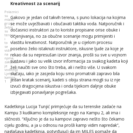
Kreativnost za scenarij
Polaznici
su
Gakovo je jedan od takvih terena, s puno lokacija na kojima
mladi,
se može uvježbavati i obučavati taktika voda. Natporučnik i
grizu,
željni
dočasnici instruktori za to koriste propisane orise obuke i
su
terena
ocjenjivanja, no za obučne scenarije mogu primijeniti i
i
vlastitu kreativnost. Natporučnik je u cijelom procesu
to
se
posebno želio istaknuti instruktore, iskusne ljude za koje je
vidi
na
rekao da su nepresušan izvor znanja, prošli su sve u vojnom
njima,
sustavu i jako su velik izvor informacija za svakog kadeta koji
zaključak
je
želi naučiti sve ono što treba, ali i nešto više. U svakom
voditelja
slučaju, iako je zasjeda koju smo promatrali zapravo bila
Ljetnog
kampa
jedan kratak scenarij, kadeti s obiju strana mogli su iz nje
1
izvući dragocjena iskustva i onda tijekom daljnje obuke
izbjegavati ponavljanje pogrešaka.
Kadetkinja Lucija Tunjić primjećuje da su terenske zadaće na
Kampu 3 kudikamo kompleksnije nego na Kampu 2, ali ima i
sličnosti. “Ključno je da su kampovi zapravo nešto što čekamo
cijelu godinu, a ja u odnosu na prošli kamp vidim napredak”,
naglašava kadetkinja, potvrđujući da im MILES pomaže da