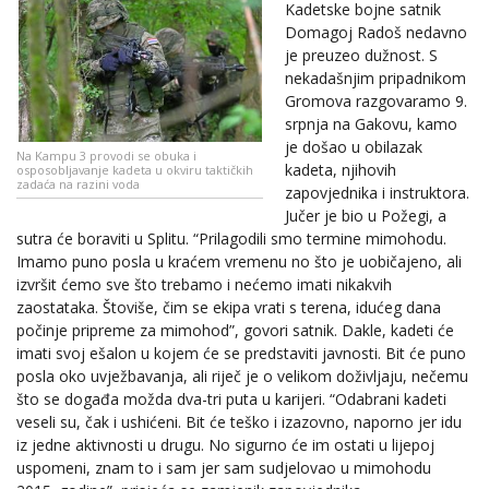
Kadetske bojne satnik
Domagoj Radoš nedavno
je preuzeo dužnost. S
nekadašnjim pripadnikom
Gromova razgovaramo 9.
srpnja na Gakovu, kamo
je došao u obilazak
Na Kampu 3 provodi se obuka i
kadeta, njihovih
osposobljavanje kadeta u okviru taktičkih
zadaća na razini voda
zapovjednika i instruktora.
Jučer je bio u Požegi, a
sutra će boraviti u Splitu. “Prilagodili smo termine mimohodu.
Imamo puno posla u kraćem vremenu no što je uobičajeno, ali
izvršit ćemo sve što trebamo i nećemo imati nikakvih
zaostataka. Štoviše, čim se ekipa vrati s terena, idućeg dana
počinje pripreme za mimohod”, govori satnik. Dakle, kadeti će
imati svoj ešalon u kojem će se predstaviti javnosti. Bit će puno
posla oko uvježbavanja, ali riječ je o velikom doživljaju, nečemu
što se događa možda dva-tri puta u karijeri. “Odabrani kadeti
veseli su, čak i ushićeni. Bit će teško i izazovno, naporno jer idu
iz jedne aktivnosti u drugu. No sigurno će im ostati u lijepoj
uspomeni, znam to i sam jer sam sudjelovao u mimohodu