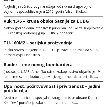
Najbolji je ročnik prvog naraštaja ročnika na dragovoljnom
vojnom osposobljavanju u 2016. godini Vilson Skoko…
Vuk 15/6 – kruna obuke Satnije za EUBG
Nakon godine dana intenzivnih priprema i obuke za sudjelovanje
u Europskoj borbenoj grupi (EUBG), pripadnici…
TU-160M2 – serijska proizvodnja
Ruska novinska agencija TASS 12. je travnja objavila da su joj
domaći vojni i industrijski…
Raider – ime novog bombardera
(Ilustracija: USAF) Američko ratno zrakoplovstvo objavilo je 19.
rujna ime svojeg budućeg nevidljivog bombardera. Letjelica…
Upornost, požrtvovnost i privrženost – jedini
put do cilja
Novim pripadnicima specijalnih snaga ministar obrane Damir
Krstičević poručio je kako su od ovog trenutka…