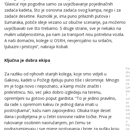
‘Glavica’ nije pogodna samo za uvježbavanje pojedinačnih
zadaća kadeta, što je osnovna zadaća ovog kampa, nego i za
zadaće desetine. Raznolik je, ima puno prilaznih putova i
šumaraka, potiče ideje vezano uz obučne scenarije, pa možemo
uvježbavati sve što trebamo. S druge strane, sve je nekako na
malim udaljenostima, pa nam za transport nisu potrebna vozila.
A naši domaćini, kolege iz OSRH, nevjerojatno su srdačni,
ljubazni i pristojni”, nabraja Kobali.
Ključna je dobra ekipa
Ve
di
Za razliku od njihovih starijih kolega, koje smo vidjeli u
te
Gakovu, kadeti u Požegi djeluju puno tiše i skromnije. Mnogo
ob
na
im je toga novo i nepoznato, a kamp može značiti i
Lj
ka
prekretnicu. No, već jako dobro izgledaju na terenu,
1
opremljeni su gotovo poput gardista. “To je jedino pravilno,
od
se
da rade s opremom kakvu će jednog dana imati u
ne
ki
postrojbama”, kažu nam zapovjednici. Obuka traje deset
od
dana i podijeljena je u četiri osnovne radne točke. Prva je
vo
u
rukovanje osobnim naoružanjem, pri čemu se
Po
podrazumijevaju i sve mjere postupanja i brige za pušku koju
na