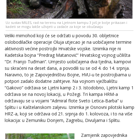
Uz sustav MILES, rad na terenu na Ljetnom kampu 3 još je bolje prikazan i
kadeti se mogu lakše uživjeti u zadaće za koje se obučavaju
Veliki mimohod koji će se održati u povodu 30. obljetnice
oslobodilačke operacije Oluja utjecao je na uobičajene termine
aktivnosti većine postrojbi Hrvatske vojske. Iznimka nije ni
Kadetska bojna “Predrag Matanović” Hrvatskog vojnog učilišta
“Dr. Franjo Tuđman”. Umjesto uobičajena dva tjedna, kampovi
su skraćeni na deset dana, a povodili su se od 4. do 14. srpnja.
Naravno, to je Zapovjedništvu Bojne, HVU-u te postrojbama u
potpori zadalo dodatne zahtjeve. Na vojnom vježbalištu
“Gakovo” održava se Ljetni kamp 2 i 3. Istodobno, Ljetni kamp 1
održava se na novoj lokaciji, u Požegi. Tri kampa HRM-a
održavaju se u vojarni “Admiral flote Sveto Letica-Barba” u
Splitu i u Kaštelanskom zaljevu. Iznimka je Osnovni pilotski kamp
HRZ-a, koji se održava od 21. srpnja do 1. kolovoza, i to na više
lokacija: u Zemuniku Donjem, Zagrebu, Divuljama i Splitu.
Zamjenik zapovjednika