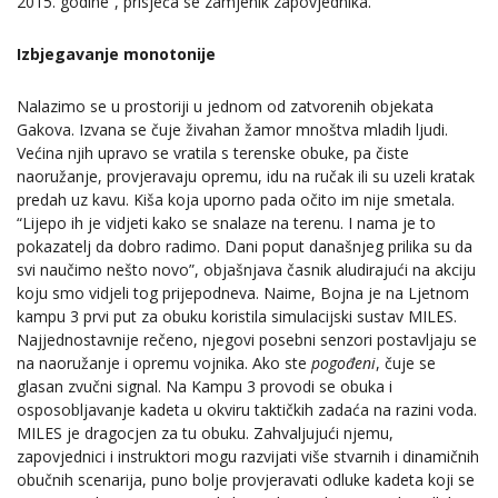
2015. godine”, prisjeća se zamjenik zapovjednika.
Izbjegavanje monotonije
Nalazimo se u prostoriji u jednom od zatvorenih objekata
Gakova. Izvana se čuje živahan žamor mnoštva mladih ljudi.
Većina njih upravo se vratila s terenske obuke, pa čiste
naoružanje, provjeravaju opremu, idu na ručak ili su uzeli kratak
predah uz kavu. Kiša koja uporno pada očito im nije smetala.
“Lijepo ih je vidjeti kako se snalaze na terenu. I nama je to
pokazatelj da dobro radimo. Dani poput današnjeg prilika su da
svi naučimo nešto novo”, objašnjava časnik aludirajući na akciju
koju smo vidjeli tog prijepodneva. Naime, Bojna je na Ljetnom
kampu 3 prvi put za obuku koristila simulacijski sustav MILES.
Najjednostavnije rečeno, njegovi posebni senzori postavljaju se
na naoružanje i opremu vojnika. Ako ste
pogođeni
, čuje se
glasan zvučni signal. Na Kampu 3 provodi se obuka i
osposobljavanje kadeta u okviru taktičkih zadaća na razini voda.
MILES je dragocjen za tu obuku. Zahvaljujući njemu,
zapovjednici i instruktori mogu razvijati više stvarnih i dinamičnih
obučnih scenarija, puno bolje provjeravati odluke kadeta koji se