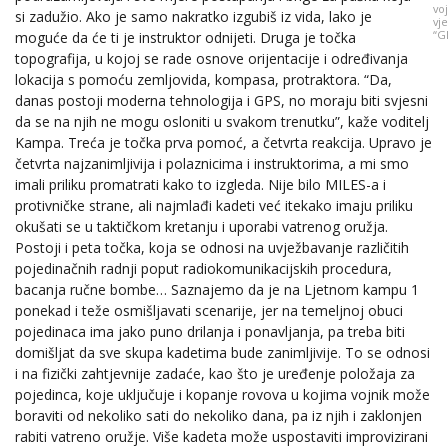
vo
si zadužio. Ako je samo nakratko izgubiš iz vida, lako je
vje
“G
moguće da će ti je instruktor odnijeti. Druga je točka
topografija, u kojoj se rade osnove orijentacije i određivanja
lokacija s pomoću zemljovida, kompasa, protraktora. “Da,
danas postoji moderna tehnologija i GPS, no moraju biti svjesni
da se na njih ne mogu osloniti u svakom trenutku”, kaže voditelj
Kampa. Treća je točka prva pomoć, a četvrta reakcija. Upravo je
četvrta najzanimljivija i polaznicima i instruktorima, a mi smo
imali priliku promatrati kako to izgleda. Nije bilo MILES-a i
protivničke strane, ali najmlađi kadeti već itekako imaju priliku
okušati se u taktičkom kretanju i uporabi vatrenog oružja.
Postoji i peta točka, koja se odnosi na uvježbavanje različitih
pojedinačnih radnji poput radiokomunikacijskih procedura,
bacanja ručne bombe… Saznajemo da je na Ljetnom kampu 1
ponekad i teže osmišljavati scenarije, jer na temeljnoj obuci
pojedinaca ima jako puno drilanja i ponavljanja, pa treba biti
domišljat da sve skupa kadetima bude zanimljivije. To se odnosi
i na fizički zahtjevnije zadaće, kao što je uređenje položaja za
pojedinca, koje uključuje i kopanje rovova u kojima vojnik može
boraviti od nekoliko sati do nekoliko dana, pa iz njih i zaklonjen
rabiti vatreno oružje. Više kadeta može uspostaviti improvizirani