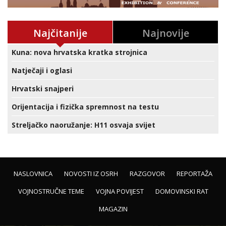
Najčitanije
Najnovije
Kuna: nova hrvatska kratka strojnica
Natječaji i oglasi
Hrvatski snajperi
Orijentacija i fizička spremnost na testu
Streljačko naoružanje: H11 osvaja svijet
NASLOVNICA
NOVOSTI IZ OSRH
RAZGOVOR
REPORTAŽA
VOJNOSTRUČNE TEME
VOJNA POVIJEST
DOMOVINSKI RAT
MAGAZIN