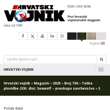
izlazi od 1991.
English
HRVATSKI VOJNIK
Navig
Hrvatski vojnik
»
Magazin
»
2025
»
Broj 736
»
Teške
plovidbe (XXI. dio): Seawolf – preskupo savršenstvo
»
3
Pošalji dalje: