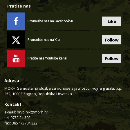
Pratite nas
Like
Pronađite nas na Facebook-u
Follow
Pronađite nas na X-u
Follow
Pratite naš Youtube kanal
Adresa
MORH, Samostalna služba za odnose s javnošću i vojna glasila, p.p.
252, 10002 Zagreb, Republika Hrvatska
Kontakt
e-mail:
hrvojnik@morh.hr
tel: 0752 24 302
fax: 385 1/3784 322