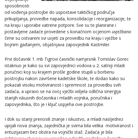
sposobnosti
od vođenja postrojbe do uspostave taktičkog područja
prikupljanja, provedbe napada, konsolidacije i reorganizacije, te
na kraju i uporabe vatrene potpore. Sve su te planirane i
postavljene zadaće provedene s konačnom ocjenom
uvježbano
čime su ostvareni svi uvjeti za provedbu na kraju i vježbe s
bojnim gađanjem, objašnjava zapovjednik Kastmiler.
Prvi dočasnik 1. mb Tigrovi časnički namjesnik Tomislav Gorec
istaknuo je kako su svi zapovjednici vodova u 2. satniji mladi
poručnici koji su krajem prošle godine stupili u borbenu
postrojbu nakon završene kadetske škole, te dodao kako su
pokazali visoku motiviranost i spremnost za provedbu svih
zadaća, a upravo se na ovoj vježbi vidjela odlična sinergija
starijih iskusnih dočasnika i mladih vojnika, poručnika i
zapovjednika, što je i ključ uspjeha ove postrojbe.
I dok su stariji prenosili znanje i iskustvo, a mladi nasljednici
upijali nova znanja, zajednička je svima bila velika motiviranost i
entuzijazam bez obzira na vojnički staž. Zadaća je bila