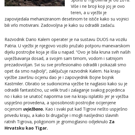
Više i ne broji koji joj je ovo
teren, a u vježbi je
zapovijedala mehaniziranom desetinom te ističe kako su vojnici
bili vrlo motivirani. Zadovoljna je kako su odradili zadaću.
Razvodnik Dario Kalem operater je na sustavu DUOS na vozilu
Patria. U vježbi je njegovo vozilo pružalo potporu manevarskom
dijelu postrojbe koja je išla u napad. “Ovo je bila kruna svih naših
uvježbavanja dosad, a svojim sam timom, vodom i satnijom
prezadovoljan. Svi su sve profesionalno odradili i pokazali smo
opet da smo najbolji“, zaključuje razvodnik Kalem. Na kraju
vježbe završnu ocjenu dao je i zapovjednik Bojne bojnik
Kastmiler. Obratio se sudionicima vježbe te naglasio kako su je
odradili fantastično, uz velik trud i zalaganje svakog pojedinca
no i kako se unatoč naporima sve na kraju isplatilo jer je vježba
uspješno provedena, a sposobnosti postrojbe ocijenjene
ocjenom
uvjež
bano.
Kao i svaki put kad Tigrovi nešto uspješno
privedu kraju, a kako bi drugačije i mogli nasljednici slavnih
ratnih Tigrova, poligonom je gromoglasno odjeknulo
Za
Hrvatsku kao Tigar.