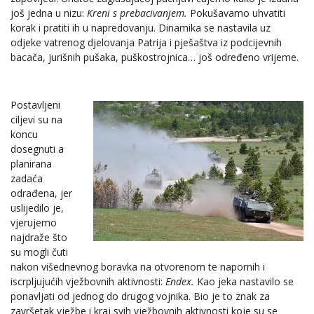
još jedna u nizu:
Kreni s prebacivanjem.
Pokušavamo uhvatiti
korak i pratiti ih u napredovanju. Dinamika se nastavila uz
odjeke vatrenog djelovanja Patrija i pješaštva iz podcijevnih
bacača, jurišnih pušaka, puškostrojnica… još određeno vrijeme.
Postavljeni
ciljevi su na
koncu
dosegnuti a
planirana
zadaća
odrađena, jer
uslijedilo je,
vjerujemo
najdraže što
su mogli čuti
nakon višednevnog boravka na otvorenom te napornih i
iscrpljujućih vježbovnih aktivnosti:
Endex.
Kao jeka nastavilo se
ponavljati od jednog do drugog vojnika. Bio je to znak za
završetak vježbe i kraj svih vježbovnih aktivnosti koje su se