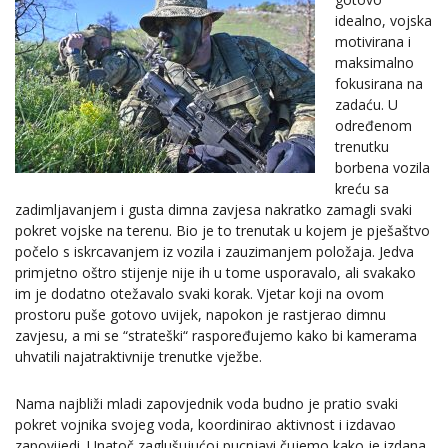
idealno, vojska
motivirana i
maksimalno
fokusirana na
zadaću. U
određenom
trenutku
borbena vozila
kreću sa
zadimljavanjem i gusta dimna zavjesa nakratko zamagli svaki
pokret vojske na terenu. Bio je to trenutak u kojem je pješaštvo
počelo s iskrcavanjem iz vozila i zauzimanjem položaja. Jedva
primjetno oštro stijenje nije ih u tome usporavalo, ali svakako
im je dodatno otežavalo svaki korak. Vjetar koji na ovom
prostoru puše gotovo uvijek, napokon je rastjerao dimnu
zavjesu, a mi se “strateški“ raspoređujemo kako bi kamerama
uhvatili najatraktivnije trenutke vježbe.
Nama najbliži mladi zapovjednik voda budno je pratio svaki
pokret vojnika svojeg voda, koordinirao aktivnost i izdavao
zapovijedi. Unatoč zaglušujućoj pucnjavi čujemo kako je izdana