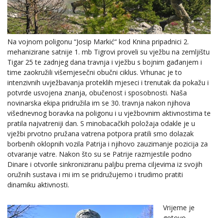
Na vojnom poligonu “Josip Markić“ kod Knina pripadnici 2.
mehanizirane satnije 1. mb Tigrovi proveli su vježbu na zemljištu
Tigar 25 te zadnjeg dana travnja i vježbu s bojnim gađanjem i
time zaokružili višemjesečni obučni ciklus. Vrhunac je to
intenzivnih uvježbavanja proteklih mjeseci i trenutak da pokažu i
potvrde usvojena znanja, obučenost i sposobnosti. Naša
novinarska ekipa pridružila im se 30. travnja nakon njihova
višednevnog boravka na poligonu i u vježbovnim aktivnostima te
pratila najvatreniji dan. S minobacačkih položaja odakle je u
vježbi prvotno pružana vatrena potpora pratili smo dolazak
borbenih oklopnih vozila Patrija i njihovo zauzimanje pozicija za
otvaranje vatre. Nakon što su se Patrije razmjestile podno
Dinare i otvorile sinkroniziranu paljbu prema ciljevima iz svojih
oružnih sustava i mi im se pridružujemo i trudimo pratiti
dinamiku aktivnosti.
Vrijeme je
gotovo