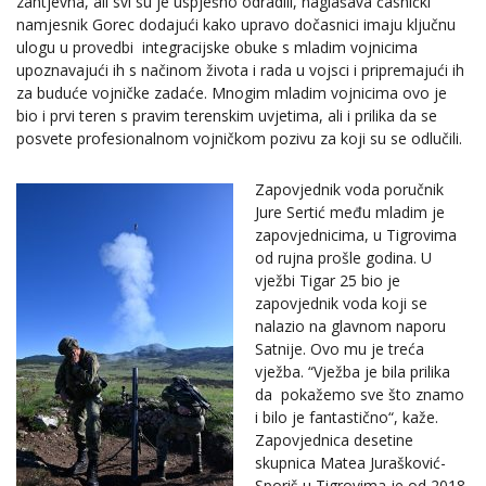
zahtjevna, ali svi su je uspješno odradili, naglašava časnički
namjesnik Gorec dodajući kako upravo dočasnici imaju ključnu
ulogu u provedbi integracijske obuke s mladim vojnicima
upoznavajući ih s načinom života i rada u vojsci i pripremajući ih
za buduće vojničke zadaće. Mnogim mladim vojnicima ovo je
bio i prvi teren s pravim terenskim uvjetima, ali i prilika da se
posvete profesionalnom vojničkom pozivu za koji su se odlučili.
Zapovjednik voda poručnik
Jure Sertić među mladim je
zapovjednicima, u Tigrovima
od rujna prošle godina. U
vježbi Tigar 25 bio je
zapovjednik voda koji se
nalazio na glavnom naporu
Satnije. Ovo mu je treća
vježba. “Vježba je bila prilika
da pokažemo sve što znamo
i bilo je fantastično“, kaže.
Zapovjednica desetine
skupnica Matea Jurašković-
Sporiš u Tigrovima je od 2018.