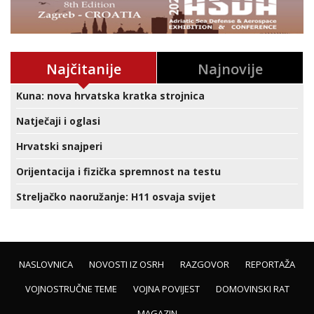
Najčitanije
Najnovije
Kuna: nova hrvatska kratka strojnica
Natječaji i oglasi
Hrvatski snajperi
Orijentacija i fizička spremnost na testu
Streljačko naoružanje: H11 osvaja svijet
NASLOVNICA
NOVOSTI IZ OSRH
RAZGOVOR
REPORTAŽA
VOJNOSTRUČNE TEME
VOJNA POVIJEST
DOMOVINSKI RAT
MAGAZIN