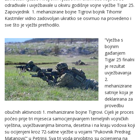
odrađivale i uvježbavale u okviru godišnje vojne vježbe Tigar 25.
Zapovjednik 1. mehanizirane bojne Tigrovi bojnik Tihomir
Kastmiler vidno zadovoljan ukratko se osvrnuo na provedeno i
sve što je vježbi prethodilo.
“Vježba s
bojnim
gađanjem
Tigar 25 finalni
je rezultat
uvježbavanja
2.
mehanizirane
satnije koja je
deklarirana za
provedbu
obučnih aktivnosti 1. mehanizirane bojne Tigrovi. Cijeli je proces
počeo prije tri mjeseca samocjenjivanjem temeljnih vojničkih
vještina, uvježbavanjima binoma, desetina i na kraju vodova koji
su ocijenjeni kroz 72-satne vježbe u vojarni “Pukovnik Predrag
Matanović“ u Petrinji. Sva tri voda prvobitno su ocijenjena na