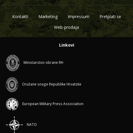
Kontakti
Marketing
Impressum
Pretplati se
Web-prodaja
Linkovi
Ministarstvo obrane RH
Oružane snage Republike Hrvatske
European Military Press Association
NATO