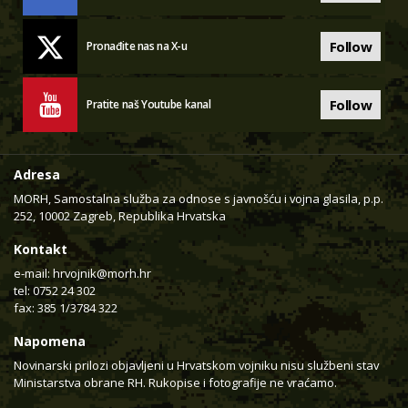
Follow
Pronađite nas na X-u
Follow
Pratite naš Youtube kanal
Adresa
MORH, Samostalna služba za odnose s javnošću i vojna glasila, p.p.
252, 10002 Zagreb, Republika Hrvatska
Kontakt
e-mail:
hrvojnik@morh.hr
tel: 0752 24 302
fax: 385 1/3784 322
Napomena
Novinarski prilozi objavljeni u Hrvatskom vojniku nisu službeni stav
Ministarstva obrane RH. Rukopise i fotografije ne vraćamo.