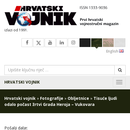
izlazi od 1991.
English
HRVATSKI VOJNIK
Navig
Hrvatski vojnik
»
Fotografije
»
Obljetnice
»
Tisuće ljudi
odalo počast žrtvi Grada Heroja – Vukovara
Pošalji dalje: