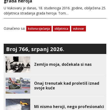
grada heroja
U Vukovaru je danas, 18. studenoga 2016. godine, obilježena 25.
obljetnica stradanja grada heroja. Tom…
Označeno sa:
kolona sjećanja
obljetnica
vukovar
Broj 766, srpanj 2026.
Zemljo moja, dočekala si nas
Onaj trenutak kad proletiš iznad
svoje kuće
Mi nismo heroji, nego profesionalci