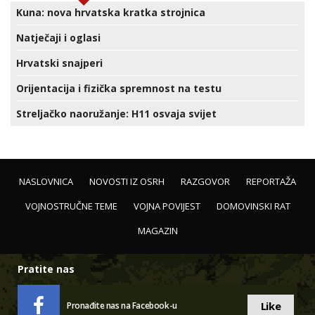
Kuna: nova hrvatska kratka strojnica
Natječaji i oglasi
Hrvatski snajperi
Orijentacija i fizička spremnost na testu
Streljačko naoružanje: H11 osvaja svijet
NASLOVNICA
NOVOSTI IZ OSRH
RAZGOVOR
REPORTAŽA
VOJNOSTRUČNE TEME
VOJNA POVIJEST
DOMOVINSKI RAT
MAGAZIN
Pratite nas
Like
Pronađite nas na Facebook-u