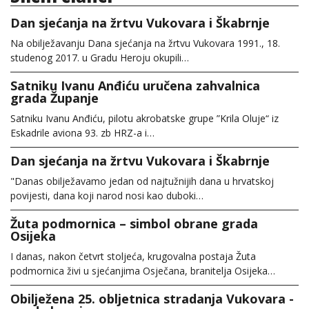
Dan sjećanja na žrtvu Vukovara i Škabrnje
Na obilježavanju Dana sjećanja na žrtvu Vukovara 1991., 18.
studenog 2017. u Gradu Heroju okupili…
Satniku Ivanu Anđiću uručena zahvalnica
grada Županje
Satniku Ivanu Anđiću, pilotu akrobatske grupe ”Krila Oluje“ iz
Eskadrile aviona 93. zb HRZ-a i…
Dan sjećanja na žrtvu Vukovara i Škabrnje
"Danas obilježavamo jedan od najtužnijih dana u hrvatskoj
povijesti, dana koji narod nosi kao duboki…
Žuta podmornica – simbol obrane grada
Osijeka
I danas, nakon četvrt stoljeća, krugovalna postaja Žuta
podmornica živi u sjećanjima Osječana, branitelja Osijeka…
Obilježena 25. obljetnica stradanja Vukovara -