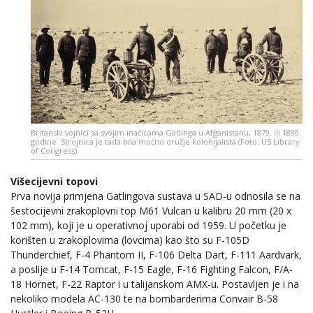
Britanski vojnici sa svojim inačicama Gatlinga u Afganistanu, 1879. ili 1880.
godine. Strojnica je tada bila moćno oružje kolonijalista (Foto: US Library
of Congress)
Višecijevni topovi
Prva novija primjena Gatlingova sustava u SAD-u odnosila se na
šestocijevni zrakoplovni top M61 Vulcan u kalibru 20 mm (20 x
102 mm), koji je u operativnoj uporabi od 1959. U početku je
korišten u zrakoplovima (lovcima) kao što su F-105D
Thunderchief, F-4 Phantom II, F-106 Delta Dart, F-111 Aardvark,
a poslije u F-14 Tomcat, F-15 Eagle, F-16 Fighting Falcon, F/A-
18 Hornet, F-22 Raptor i u talijanskom AMX-u. Postavljen je i na
nekoliko modela AC-130 te na bombarderima Convair B-58