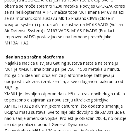
obama se može spremiti 1200 metaka. Podvjes GPU-2/A koristi
se na helikopterima AH-1. Inačica topa M61 imena M168 nalazi
se na mornaričkom sustavu Mk 15 Phalanx CIWS (Close-in
weapon system) i protuzračnim sustavima M163 VADS (Vulcan
Air Defense System) i M167 VADS. M163 PIVADS (Product-
Improved VADS) postavljao se i na borbene prevožnjake
M113A1 i A2.
Idealan za zračne platforme
Najlakša inačica u svijetu Gatling sustava nastala na temelju
M61 je XM301. Ima brzinu paljbe 750 i 1500 metaka u minuti,
što ga čini idealnim oružjem za platforme koje zahtijevaju
ubojitost zrak-zrak i zrak-zemlja, a sve u laganom pakiranju od
36,5 kg.
XM301 je dovoljno otporan da izdrži niz uzastopnih dugih rafala
te posebno dizajniran za novu seriju ultralakog streljiva
XM1031/1032 s aluminijskom čahurom, što dodatno smanjuje
ukupnu masu sustava. Sve to nije bilo dovoljno da XM301 uđe u
naoružanje američke vojske. Projekt je otkazan 2004., no oružje
se i dalje nalazi u ponudi General Dynamicsa.
Za upotrebu s M61 od 20 mm razvijena je široka lepeza