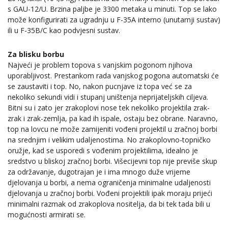
s GAU-12/U. Brzina paljbe je 3300 metaka u minuti. Top se lako
može konfigurirati za ugradnju u F-35A interno (unutarnji sustav)
ili u F-35B/C kao podvjesni sustav.
Za blisku borbu
Najveći je problem topova s vanjskim pogonom njihova
uporabljivost. Prestankom rada vanjskog pogona automatski će
se zaustaviti i top. No, nakon pucnjave iz topa već se za
nekoliko sekundi vidi i stupanj uništenja neprijateljskih ciljeva.
Bitni su i zato jer zrakoplovi nose tek nekoliko projektila zrak-
zrak i zrak-zemlja, pa kad ih ispale, ostaju bez obrane. Naravno,
top na lovcu ne može zamijeniti vođeni projektil u zračnoj borbi
na srednjim i velikim udaljenostima. No zrakoplovno-topničko
oružje, kad se usporedi s vođenim projektilima, idealno je
sredstvo u bliskoj zračnoj borbi. Višecijevni top nije previše skup
za održavanje, dugotrajan je i ima mnogo duže vrijeme
djelovanja u borbi, a nema ograničenja minimalne udaljenosti
djelovanja u zračnoj borbi. Vođeni projektili ipak moraju prijeći
minimalni razmak od zrakoplova nositelja, da bi tek tada bili u
mogućnosti armirati se.