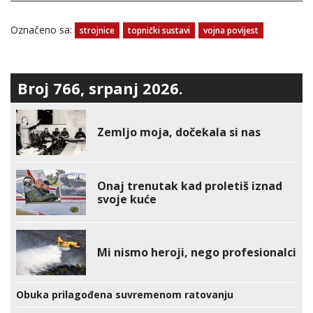
Označeno sa:
strojnice
topnički sustavi
vojna povijest
Broj 766, srpanj 2026.
Zemljo moja, dočekala si nas
Onaj trenutak kad proletiš iznad
svoje kuće
Mi nismo heroji, nego profesionalci
Obuka prilagođena suvremenom ratovanju