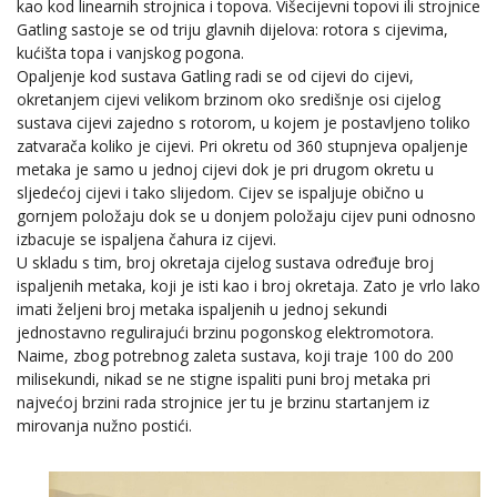
kao kod linearnih strojnica i topova. Višecijevni topovi ili strojnice
Gatling sastoje se od triju glavnih dijelova: rotora s cijevima,
kućišta topa i vanjskog pogona.
Opaljenje kod sustava Gatling radi se od cijevi do cijevi,
okretanjem cijevi velikom brzinom oko središnje osi cijelog
sustava cijevi zajedno s rotorom, u kojem je postavljeno toliko
zatvarača koliko je cijevi. Pri okretu od 360 stupnjeva opaljenje
metaka je samo u jednoj cijevi dok je pri drugom okretu u
sljedećoj cijevi i tako slijedom. Cijev se ispaljuje obično u
gornjem položaju dok se u donjem položaju cijev puni odnosno
izbacuje se ispaljena čahura iz cijevi.
U skladu s tim, broj okretaja cijelog sustava određuje broj
ispaljenih metaka, koji je isti kao i broj okretaja. Zato je vrlo lako
imati željeni broj metaka ispaljenih u jednoj sekundi
jednostavno regulirajući brzinu pogonskog elektromotora.
Naime, zbog potrebnog zaleta sustava, koji traje 100 do 200
milisekundi, nikad se ne stigne ispaliti puni broj metaka pri
najvećoj brzini rada strojnice jer tu je brzinu startanjem iz
mirovanja nužno postići.