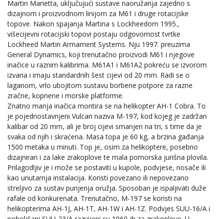
Martin Marietta, uključujući sustave naoružanja zajedno s
dizajnom i proizvodnom linijom za M61 i druge rotacijske
topove. Nakon spajanja Martina s Lockheedom 1995.,
višecijevni rotacijski topovi postaju odgovornost tvrtke
Lockheed Martin Armament Systems. Nju 1997. preuzima
General Dynamics, koji trenutačno proizvodi M61 i njegove
inačice u raznim kalibrima. M61A1 i M61A2 pokreću se izvorom
izvana i imaju standardnih šest cijevi od 20 mm. Radi se o
laganom, vrlo ubojitom sustavu borbene potpore za razne
zračne, kopnene i morske platforme.
Znatno manja inačica montira se na helikopter AH-1 Cobra. To
je pojednostavnjeni Vulcan naziva M-197, kod kojeg je zadržan
kalibar od 20 mm, ali je broj cijevi smanjen na tri, s time da je
svaka od njih i skraćena. Masa topa je 60 kg, a brzina gađanja
1500 metaka u minuti. Top je, osim za helikoptere, posebno
dizajniran i za lake zrakoplove te mala pomorska jurišna plovila.
Prilagodljiv je i može se postaviti u kupole, podvjese, nosače ili
kao unutarnja instalacija. Koristi povezano ili nepovezano
streljivo za sustav punjenja oružja. Sposoban je ispaljivati duže
rafale od konkurenata. Trenutačno, M-197 se koristi na
helikopterima AH-1J, AH-1T, AH-1W i AH-1Z. Podvjes SUU-16/A i
poboljšani SUU-23/A razvijeni su 1960-ih za zrakoplove. U