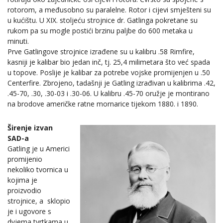
rotorom, a međusobno su paralelne. Rotor i cijevi smješteni su
u kućištu. U XIX. stoljeću strojnice dr. Gatlinga pokretane su
rukom pa su mogle postići brzinu paljbe do 600 metaka u
minuti.
Prve Gatlingove strojnice izrađene su u kalibru .58 Rimfire,
kasniji je kalibar bio jedan inč, tj. 25,4 milimetara što već spada
u topove. Poslije je kalibar za potrebe vojske promijenjen u .50
Centerfire. Zbrojeno, tadašnji je Gatling izrađivan u kalibrima .42,
.45-70, .30, .30-03 i .30-06. U kalibru .45-70 oružje je montirano
na brodove američke ratne mornarice tijekom 1880. i 1890.
Širenje izvan
SAD-a
Gatling je u Americi
promijenio
nekoliko tvornica u
kojima je
proizvodio
strojnice, a sklopio
je i ugovore s
dvjema tvrtkama u