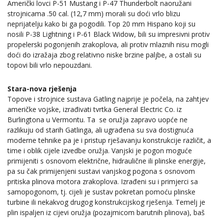
Američki lovci P-51 Mustang i P-47 Thunderbolt naoružani
strojnicama .50 cal. (12,7 mm) morali su doći vrlo blizu
neprijatelju kako bi ga pogodili. Top 20 mm Hispano koji su
nosili P-38 Lightning i P-61 Black Widow, bili su impresivni protiv
propelerski pogonjenih zrakoplova, ali protiv mlaznih nisu mogli
doći do izražaja zbog relativno niske brzine paljbe, a ostali su
topovi bili vrlo nepouzdani.
Stara-nova rješenja
Topove i strojnice sustava Gatling najprije je počela, na zahtjev
američke vojske, izrađivati tvrtka General Electric Co. iz
Burlingtona u Vermontu. Ta se oružja zapravo uopće ne
razlikuju od starih Gatlinga, ali ugrađena su sva dostignuća
moderne tehnike pa je i pristup rješavanju konstrukcije različit, a
time i oblik cijele izvedbe oružja. Vanjski je pogon moguće
primijeniti s osnovom električne, hidraulične ili plinske energije,
pa su čak primijenjeni sustavi vanjskog pogona s osnovom
pritiska plinova motora zrakoplova. Izrađeni su i primjerci sa
samopogonom, tj. cijeli je sustav pokretan pomoću plinske
turbine ili nekakvog drugog konstrukcijskog rješenja. Temelj je
plin ispaljen iz cijevi oružja (pozajmicom barutnih plinova), baš