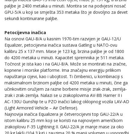
paljbe je 2400 metaka u minuti. Montira se na podvjesni nosač
GPU-5/A u koji se smješta 353 metaka što je dovoljno za devet
sekundi kontinuirane paljbe.
Petocijevna inačica
Na osnovi GAU-8/A u kasnim 1970-tim razvijen je GAU-12/U
Equalizer, petocijevna inačica sustava Gatling u NATO-ovu
kalibru 25 x 137 mm. Mase je 123 kg, brzina paljbe je od 1800
do 4200 metaka u minuti. Kapacitet spremnika je 511 metaka.
Točnost je ista kao i na GAU-8/A. Može se montirati na zračne,
kopnene i morske platforme. Ima značajnu energiju prilikom
napuštanja cijevi, kao i ubojitost. Ti čimbenici, u kombinaciji s
maksimalnom brzinom paljbe od 4200 metaka u minuti, čine ga
učinkovitim oružjem za razne borbene misije zrak-zrak, zemlja-
zrak i zrak-zemlja. Nalazi se u zrakoplovima AV-8B Harrier II i
AC-130U Gunship te u PZO inačici lakog oklopnog vozila LAV-AD
(Light Armored Vehicle – Air Defense).
Najnovija inačica Equalizera je četverocijevni top GAU-22/A u
istom kalibru 25 mm koji se koristi na najnovijem američkom
zrakoplovu F-35 Lightning II. GAU-22/A je manje mase za oko
20 kg lakši (104,3 kg) i zauzima 20 % manji volumen u usporedbi