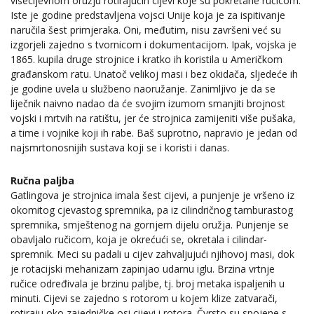
višecijevnom oružju rotirajućih cijevi koje su pokretane ručicom.
Iste je godine predstavljena vojsci Unije koja je za ispitivanje
naručila šest primjeraka. Oni, međutim, nisu završeni već su
izgorjeli zajedno s tvornicom i dokumentacijom. Ipak, vojska je
1865. kupila druge strojnice i kratko ih koristila u Američkom
građanskom ratu. Unatoč velikoj masi i bez okidača, sljedeće ih
je godine uvela u službeno naoružanje. Zanimljivo je da se
liječnik naivno nadao da će svojim izumom smanjiti brojnost
vojski i mrtvih na ratištu, jer će strojnica zamijeniti više pušaka,
a time i vojnike koji ih rabe. Baš suprotno, napravio je jedan od
najsmrtonosnijih sustava koji se i koristi i danas.
Ručna paljba
Gatlingova je strojnica imala šest cijevi, a punjenje je vršeno iz
okomitog cjevastog spremnika, pa iz cilindričnog tamburastog
spremnika, smještenog na gornjem dijelu oružja. Punjenje se
obavljalo ručicom, koja je okrećući se, okretala i cilindar-
spremnik. Meci su padali u cijev zahvaljujući njihovoj masi, dok
je rotacijski mehanizam zapinjao udarnu iglu. Brzina vrtnje
ručice određivala je brzinu paljbe, tj. broj metaka ispaljenih u
minuti. Cijevi se zajedno s rotorom u kojem klize zatvarači,
rotiraju oko zajedničke osi cijevi i rotora. Čvrsto su spojene s