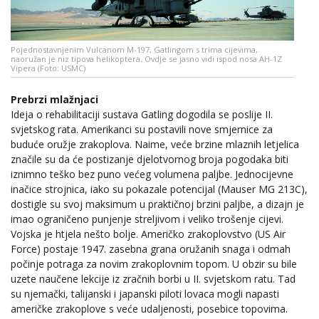
Pojednostavnjenim Vulcanom M-197, Gatlingom s trima cijevima,
naoružan je niz tipova helikoptera. Ovdje se jasno vidi ispod nosa AH-1Z
Vipera (Foto: USMC)
Prebrzi mlažnjaci
Ideja o rehabilitaciji sustava Gatling dogodila se poslije II.
svjetskog rata. Amerikanci su postavili nove smjernice za
buduće oružje zrakoplova. Naime, veće brzine mlaznih letjelica
značile su da će postizanje djelotvornog broja pogodaka biti
iznimno teško bez puno većeg volumena paljbe. Jednocijevne
inačice strojnica, iako su pokazale potencijal (Mauser MG 213C),
dostigle su svoj maksimum u praktičnoj brzini paljbe, a dizajn je
imao ograničeno punjenje streljivom i veliko trošenje cijevi.
Vojska je htjela nešto bolje. Američko zrakoplovstvo (US Air
Force) postaje 1947. zasebna grana oružanih snaga i odmah
počinje potraga za novim zrakoplovnim topom. U obzir su bile
uzete naučene lekcije iz zračnih borbi u II. svjetskom ratu. Tad
su njemački, talijanski i japanski piloti lovaca mogli napasti
američke zrakoplove s veće udaljenosti, posebice topovima.