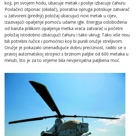
koji, pri svojem hodu, ubacuje metak i poslije izbacuje čahuru.
Povlačeći otponac (okidač), povratna opruga potiskuje zatvarač
u zatvoreni (prednji) položaj ubacujući novi metak u cijev,
izazivajući opaljenje pomoću udarne igle. Energija oslobođena
od baruta prilikom opaljenja metka vraća zatvarač u početni
položaj istodobno izbacujući čahuru i tako ukrug. Tako više nisu
bili potrebni ručice i pomoćnici koji bi punili oružje streljivom.
Oružje je pokazalo iznenađujuće dobru preciznost, radilo se o
pravoj automatskoj strojnici s brzinom paljbe od 600 metaka u
minuti, što je za to vrijeme bila nevjerojatna paljbena moć.