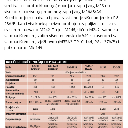
streljiva, od protuoklopnog (probojan) zapaljivog M53 do
visokoeksplozivnog probojnog zapaljivog M56A3/A4.
Kombinacijom tih dvaju tipova razvijeno je višenamjensko PGU-
28A/B, kao i visokoeksplozivno probojno zapaljivo streljivo s
traserom nazvano M242. Tu je i M246, slično M242, samo sa
samouništenjem, zatim višenamjensko M940 s traserom i sa
samouništenjem, vježbovno (M55A2-TP, C-144, PGU-27A/B) te
potkalibarno Mk 149.