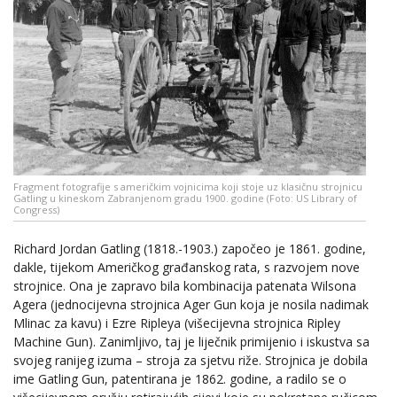
Fragment fotografije s američkim vojnicima koji stoje uz klasičnu strojnicu
Gatling u kineskom Zabranjenom gradu 1900. godine (Foto: US Library of
Congress)
Richard Jordan Gatling (1818.-1903.) započeo je 1861. godine,
dakle, tijekom Američkog građanskog rata, s razvojem nove
strojnice. Ona je zapravo bila kombinacija patenata Wilsona
Agera (jednocijevna strojnica Ager Gun koja je nosila nadimak
Mlinac za kavu) i Ezre Ripleya (višecijevna strojnica Ripley
Machine Gun). Zanimljivo, taj je liječnik primijenio i iskustva sa
svojeg ranijeg izuma – stroja za sjetvu riže. Strojnica je dobila
ime Gatling Gun, patentirana je 1862. godine, a radilo se o