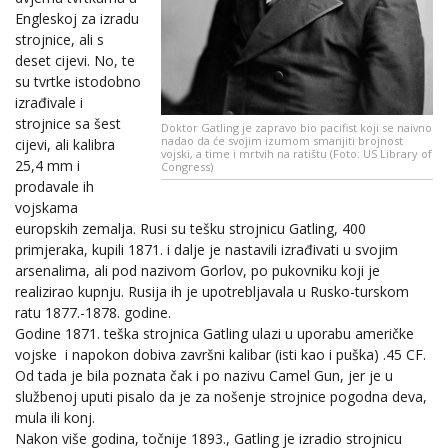
Engleskoj za izradu
strojnice, ali s
deset cijevi. No, te
su tvrtke istodobno
izrađivale i
strojnice sa šest
Doktor Gatling je zapravo bio pacifist koji se naivno
nadao da će svojim izumom smanjiti brojnost
cijevi, ali kalibra
vojski, a time i mrtvih na ratištu (Foto: US Library of
25,4 mm i
Congress)
prodavale ih
vojskama
europskih zemalja. Rusi su tešku strojnicu Gatling, 400
primjeraka, kupili 1871. i dalje je nastavili izrađivati u svojim
arsenalima, ali pod nazivom Gorlov, po pukovniku koji je
realizirao kupnju. Rusija ih je upotrebljavala u Rusko-turskom
ratu 1877.-1878. godine.
Godine 1871. teška strojnica Gatling ulazi u uporabu američke
vojske i napokon dobiva završni kalibar (isti kao i puška) .45 CF.
Od tada je bila poznata čak i po nazivu Camel Gun, jer je u
službenoj uputi pisalo da je za nošenje strojnice pogodna deva,
mula ili konj.
Nakon više godina, točnije 1893., Gatling je izradio strojnicu