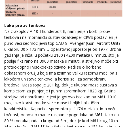
Lako protiv tenkova
Na zrakoplov A-10 Thunderbolt II, namijenjen borbi protiv
tenkova i na mornarički sustav Goalkeeper CIWS postavljen je
puno veći sedmocijevni top GAU-8 Avenger (Gun, Aircraft Unit)
u kalibru 30 x 173 mm. U operativnoj uporabi je od 1977. Brzina
gađanja je niža, u početku 2100 i 4200 metaka u minuti, što je
poslije fiksirano na 3900 metaka u minuti, a streljivo može biti
protuoklopno i visokoeksplozivno. Radi se o borbeno
dokazanom oružju koje ima iznimno veliku razornu moć, pa s
lakoćom uništava tenkove, a koristi se i za samoobranu
brodova. Masa topa je 281 kg, dok je ukupna masa sustava s
kompletom za punjenje i punim spremnikom 1828 kg. Brzina
streljiva pri napuštanju cijevi je gotovo ista kao na M61: 1010
m/s, iako koristi metke veće mase i boljih balističkih
karakteristika. Kapacitet spremnika je 1174 metaka. Ima veću
točnost, odnosno manje rasipanje pogodaka od M61, tako da
80 % metaka pada u krugu od 6 m, dok je kod M61 krug 10 m.
Manja inačica GAU-13 ima četiri cijevi, mase je 151 kg, a brzina