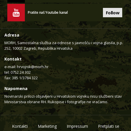
Follow
Pratite naš Youtube kanal
Adresa
MORH, Samostalna služba za odnose s javnošću i vojna glasila, p.p.
252, 10002 Zagreb, Republika Hrvatska
Kontakt
e-mail:
hrvojnik@morh.hr
tel: 0752 24 302
fax: 385 1/3784 322
Napomena
Novinarski prilozi objavljeni u Hrvatskom vojniku nisu službeni stav
Ministarstva obrane RH. Rukopise i fotografije ne vraćamo.
Kontakti
Marketing
Impressum
Pretplati se