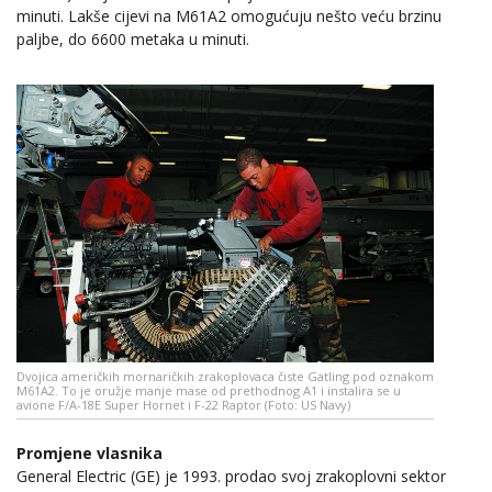
minuti. Lakše cijevi na M61A2 omogućuju nešto veću brzinu
paljbe, do 6600 metaka u minuti.
Dvojica američkih mornaričkih zrakoplovaca čiste Gatling pod oznakom
M61A2. To je oružje manje mase od prethodnog A1 i instalira se u
avione F/A-18E Super Hornet i F-22 Raptor (Foto: US Navy)
Promjene vlasnika
General Electric (GE) je 1993. prodao svoj zrakoplovni sektor