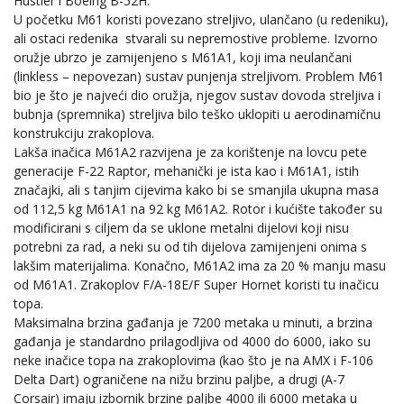
Hustler i Boeing B-52H.
U početku M61 koristi povezano streljivo, ulančano (u redeniku),
ali ostaci redenika stvarali su nepremostive probleme. Izvorno
oružje ubrzo je zamijenjeno s M61A1, koji ima neulančani
(linkless – nepovezan) sustav punjenja streljivom. Problem M61
bio je što je najveći dio oružja, njegov sustav dovoda streljiva i
bubnja (spremnika) streljiva bilo teško uklopiti u aerodinamičnu
konstrukciju zrakoplova.
Lakša inačica M61A2 razvijena je za korištenje na lovcu pete
generacije F-22 Raptor, mehanički je ista kao i M61A1, istih
značajki, ali s tanjim cijevima kako bi se smanjila ukupna masa
od 112,5 kg M61A1 na 92 kg M61A2. Rotor i kućište također su
modificirani s ciljem da se uklone metalni dijelovi koji nisu
potrebni za rad, a neki su od tih dijelova zamijenjeni onima s
lakšim materijalima. Konačno, M61A2 ima za 20 % manju masu
od M61A1. Zrakoplov F/A-18E/F Super Hornet koristi tu inačicu
topa.
Maksimalna brzina gađanja je 7200 metaka u minuti, a brzina
gađanja je standardno prilagodljiva od 4000 do 6000, iako su
neke inačice topa na zrakoplovima (kao što je na AMX i F-106
Delta Dart) ograničene na nižu brzinu paljbe, a drugi (A-7
Corsair) imaju izbornik brzine paljbe 4000 ili 6000 metaka u