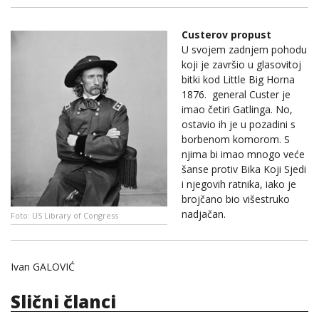
Custerov propust
U svojem zadnjem pohodu
koji je završio u glasovitoj
bitki kod Little Big Horna
1876. general Custer je
imao četiri Gatlinga. No,
ostavio ih je u pozadini s
borbenom komorom. S
njima bi imao mnogo veće
šanse protiv Bika Koji Sjedi
i njegovih ratnika, iako je
brojčano bio višestruko
nadjačan.
Foto: US Library of Congress
Ivan GALOVIĆ
Slični članci