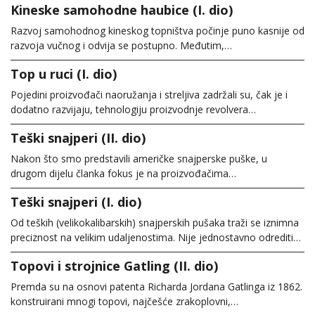
Kineske samohodne haubice (I. dio)
Razvoj samohodnog kineskog topništva počinje puno kasnije od
razvoja vučnog i odvija se postupno. Međutim,…
Top u ruci (I. dio)
Pojedini proizvođači naoružanja i streljiva zadržali su, čak je i
dodatno razvijaju, tehnologiju proizvodnje revolvera…
Teški snajperi (II. dio)
Nakon što smo predstavili američke snajperske puške, u
drugom dijelu članka fokus je na proizvođačima…
Teški snajperi (I. dio)
Od teških (velikokalibarskih) snajperskih pušaka traži se iznimna
preciznost na velikim udaljenostima. Nije jednostavno odrediti…
Topovi i strojnice Gatling (II. dio)
Premda su na osnovi patenta Richarda Jordana Gatlinga iz 1862.
konstruirani mnogi topovi, najčešće zrakoplovni,…