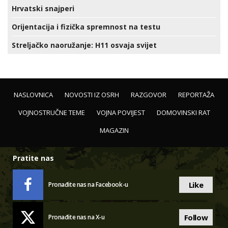
Hrvatski snajperi
Orijentacija i fizička spremnost na testu
Streljačko naoružanje: H11 osvaja svijet
NASLOVNICA
NOVOSTI IZ OSRH
RAZGOVOR
REPORTAŽA
VOJNOSTRUČNE TEME
VOJNA POVIJEST
DOMOVINSKI RAT
MAGAZIN
Pratite nas
Like
Pronađite nas na Facebook-u
Follow
Pronađite nas na X-u