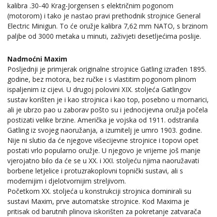
kalibra .30-40 Krag-Jorgensen s električnim pogonom
(motorom) i tako je nastao pravi prethodnik strojnice General
Electric Minigun. To će oružje kalibra 7,62 mm NATO, s brzinom
paljbe od 3000 metaka u minuti, zaživjeti desetljećima poslije.
Nadmoćni Maxim
Posljednji je primjerak originalne strojnice Gatling izrađen 1895.
godine, bez motora, bez ručke i s vlastitim pogonom plinom
ispaljenim iz cijevi. U drugoj polovini XIX. stoljeća Gatlingov
sustav korišten je i kao strojnica i kao top, posebno u mornarici,
ali je ubrzo pao u zaborav pošto su i jednocijevna oružja počela
postizati velike brzine. Američka je vojska od 1911. odstranila
Gatling iz svojeg naoružanja, a izumitelj je umro 1903. godine.
Nije ni slutio da će njegove višecijevne strojnice i topovi opet
postati vrlo popularno oružje. U njegovo je vrijeme još manje
vjerojatno bilo da će se u XX. i XXI. stoljeću njima naoružavati
borbene letjelice i protuzrakoplovni topnički sustavi, ali s
modernijim i djelotvornijim streljivom.
Početkom XX. stoljeća u konstrukciji strojnica dominirali su
sustavi Maxim, prve automatske strojnice. Kod Maxima je
pritisak od barutnih plinova iskorišten za pokretanje zatvarača