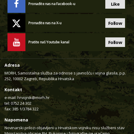
Like
Pronađite nas na Facebook-u
Follow
Pronađite nas na X-u
Follow
Pratite naš Youtube kanal
Adresa
MORH, Samostalna služba za odnose s javnošću i vojna glasila, p.p.
252, 10002 Zagreb, Republika Hrvatska
Kontakt
e-mail:
hrvojnik@morh.hr
tel: 0752 24 302
fax: 385 1/3784 322
Napomena
Novinarski prilozi objavljeni u Hrvatskom vojniku nisu službeni stav
Ministarstva obrane RH. Rukopise i fotografije ne vraćamo.