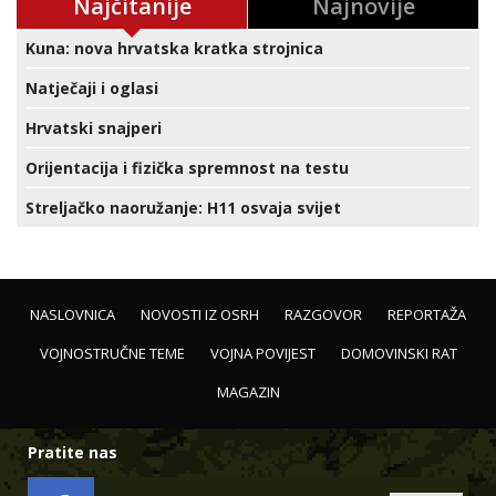
Najčitanije
Najnovije
Kuna: nova hrvatska kratka strojnica
Natječaji i oglasi
Hrvatski snajperi
Orijentacija i fizička spremnost na testu
Streljačko naoružanje: H11 osvaja svijet
NASLOVNICA
NOVOSTI IZ OSRH
RAZGOVOR
REPORTAŽA
VOJNOSTRUČNE TEME
VOJNA POVIJEST
DOMOVINSKI RAT
MAGAZIN
Pratite nas