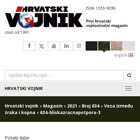
izlazi od 1991.
English
HRVATSKI VOJNIK
Navig
Hrvatski vojnik
»
Magazin
»
2021
»
Broj 634
»
Veza između
zraka i kopna
»
634-bliskazracnapotpora-3
Pošalji dalje: