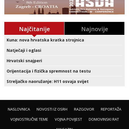
Najčitanije
Najnovije
Kuna: nova hrvatska kratka strojnica
Natječaji i oglasi
Hrvatski snajperi
Orijentacija i fizička spremnost na testu
Streljačko naoružanje: H11 osvaja svijet
NASLOVNICA
NOVOSTI IZ OSRH
RAZGOVOR
REPORTAŽA
VOJNOSTRUČNE TEME
VOJNA POVIJEST
DOMOVINSKI RAT