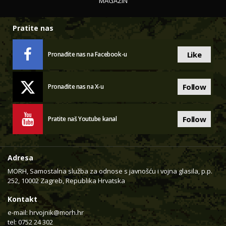
MAGAZIN
Pratite nas
Like
Pronađite nas na Facebook-u
Follow
Pronađite nas na X-u
Follow
Pratite naš Youtube kanal
Adresa
MORH, Samostalna služba za odnose s javnošću i vojna glasila, p.p.
252, 10002 Zagreb, Republika Hrvatska
Kontakt
e-mail:
hrvojnik@morh.hr
tel: 0752 24 302