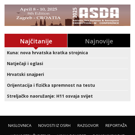
Najčitanije
Najnovije
Kuna: nova hrvatska kratka strojnica
Natječaji i oglasi
Hrvatski snajperi
Orijentacija i fizička spremnost na testu
Streljačko naoružanje: H11 osvaja svijet
NASLOVNICA
NOVOSTI IZ OSRH
RAZGOVOR
REPORTAŽA