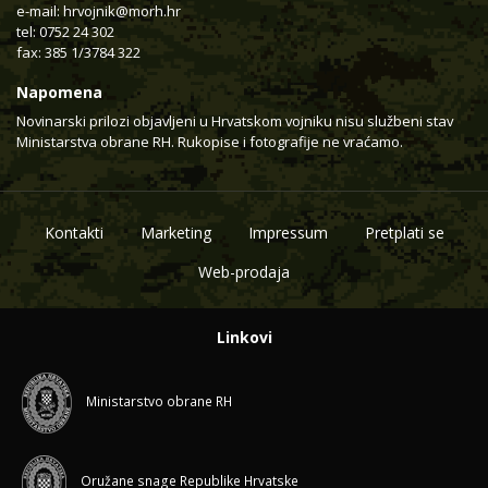
e-mail:
hrvojnik@morh.hr
tel: 0752 24 302
fax: 385 1/3784 322
Napomena
Novinarski prilozi objavljeni u Hrvatskom vojniku nisu službeni stav
Ministarstva obrane RH. Rukopise i fotografije ne vraćamo.
Kontakti
Marketing
Impressum
Pretplati se
Web-prodaja
Linkovi
Ministarstvo obrane RH
Oružane snage Republike Hrvatske