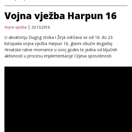
Vojna vježba Harpun 16
Vojne vježbe
20.10.2016
U akvatoriju Dugog otoka i Žirja održava se od 16. do 23.
listopada vojna vježba Harpun 16, glavni obučni događaj
Hrvatske ratne mornarice u ovoj godini te jedna od ključnih
aktivnosti u procesu implementacije Ciljeva sposobnosti.