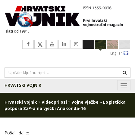
izlazi od 1991.
English
HRVATSKI VOJNIK
Navig
Hrvatski vojnik
»
Videoprilozi
»
Vojne vježbe
»
Logistička
potpora ZzP-a na vježbi Anakonda-16
Pošalji dalje: