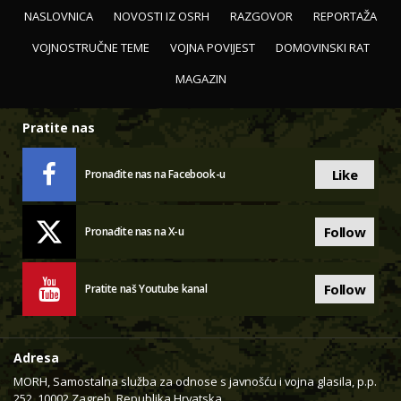
NASLOVNICA
NOVOSTI IZ OSRH
RAZGOVOR
REPORTAŽA
VOJNOSTRUČNE TEME
VOJNA POVIJEST
DOMOVINSKI RAT
MAGAZIN
Pratite nas
Like
Pronađite nas na Facebook-u
Follow
Pronađite nas na X-u
Follow
Pratite naš Youtube kanal
Adresa
MORH, Samostalna služba za odnose s javnošću i vojna glasila, p.p.
252, 10002 Zagreb, Republika Hrvatska