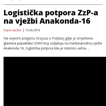
Logistička potpora ZzP-a
na vježbi Anakonda-16
Vojne vježbe
13.06.2016
Na vojnom poligonu Orzyszu u Poljskoj gdje je smještena
glavnina pripadnika OSRH koji sudjeluju na međunarodnoj vježbi
Anakonda-16, logistička potpora bila je iznimno važna….