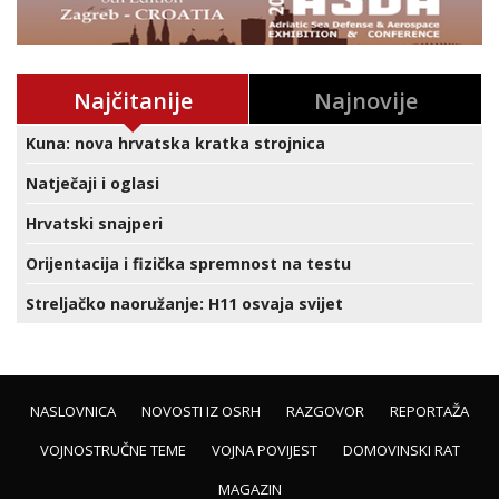
Najčitanije
Najnovije
Kuna: nova hrvatska kratka strojnica
Natječaji i oglasi
Hrvatski snajperi
Orijentacija i fizička spremnost na testu
Streljačko naoružanje: H11 osvaja svijet
NASLOVNICA
NOVOSTI IZ OSRH
RAZGOVOR
REPORTAŽA
VOJNOSTRUČNE TEME
VOJNA POVIJEST
DOMOVINSKI RAT
MAGAZIN