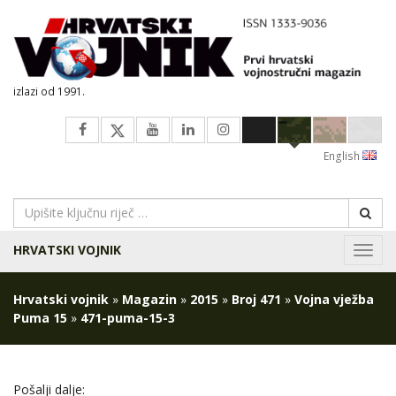
izlazi od 1991.
English
HRVATSKI VOJNIK
Navig
Hrvatski vojnik
»
Magazin
»
2015
»
Broj 471
»
Vojna vježba
Puma 15
»
471-puma-15-3
Pošalji dalje: