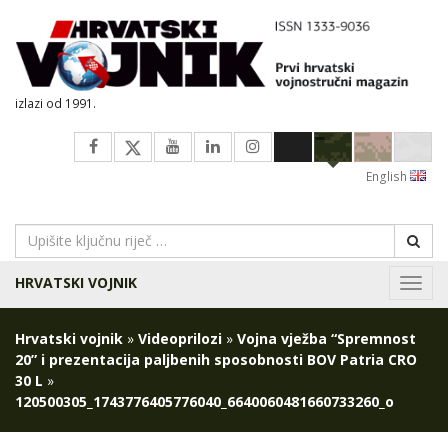
izlazi od 1991.
English
HRVATSKI VOJNIK
Navig
Hrvatski vojnik
»
Videoprilozi
»
Vojna vježba “Spremnost
20” i prezentacija paljbenih sposobnosti BOV Patria CRO
30 L
»
120500305_1743776405776040_6640060481660733260_o