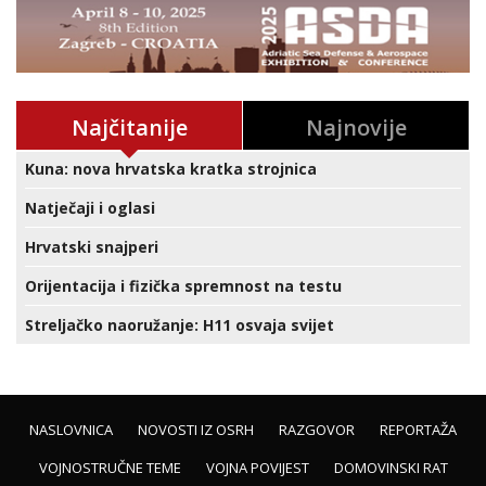
Najčitanije
Najnovije
Kuna: nova hrvatska kratka strojnica
Natječaji i oglasi
Hrvatski snajperi
Orijentacija i fizička spremnost na testu
Streljačko naoružanje: H11 osvaja svijet
NASLOVNICA
NOVOSTI IZ OSRH
RAZGOVOR
REPORTAŽA
VOJNOSTRUČNE TEME
VOJNA POVIJEST
DOMOVINSKI RAT