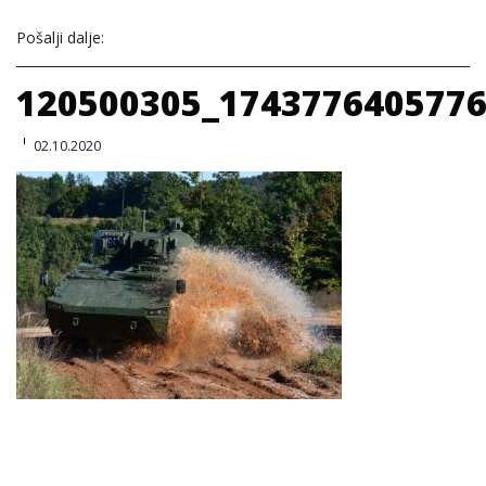
Pošalji dalje:
120500305_174377640577
02.10.2020