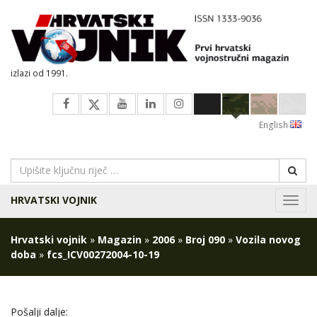
izlazi od 1991.
English
HRVATSKI VOJNIK
Navig
Hrvatski vojnik
»
Magazin
»
2006
»
Broj 090
»
Vozila novog
doba
»
fcs_ICV00272004-10-19
Pošalji dalje: