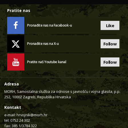
Pratite nas
Like
Pronađite nas na Facebook-u
Follow
Pronađite nas na X-u
Follow
Pratite naš Youtube kanal
Adresa
MORH, Samostalna služba za odnose s javnošću i vojna glasila, p.p.
252, 10002 Zagreb, Republika Hrvatska
Kontakt
e-mail:
hrvojnik@morh.hr
tel: 0752 24 302
fax: 385 1/3784 322