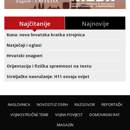
Najčitanije
Najnovije
Kuna: nova hrvatska kratka strojnica
Natječaji i oglasi
Hrvatski snajperi
Orijentacija i fizička spremnost na testu
Streljačko naoružanje: H11 osvaja svijet
NASLOVNICA
NOVOSTI IZ OSRH
RAZGOVOR
REPORTAŽA
VOJNOSTRUČNE TEME
VOJNA POVIJEST
DOMOVINSKI RAT
MAGAZIN