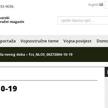
English
portaža
Vojnostručne teme
Vojna povijest
Domov
ila novog doba
»
fcs_NLOS_00272004-10-19
0-19