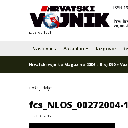
izlazi od 1991.
Naslovnica
Aktualno
Razgovor
Re
Hrvatski vojnik
»
Magazin
»
2006
»
Broj 090
»
Voz
Pošalji dalje:
fcs_NLOS_00272004-1
21.05.2019