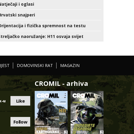
Natječaji i oglasi
Hrvatski snajperi
Orijentacija i fizička spremnost na testu
Streljačko naoružanje: H11 osvaja svijet
IJEST
DOMOVINSKI RAT
MAGAZIN
CROMIL - arhiva
Like
k-u
Follow