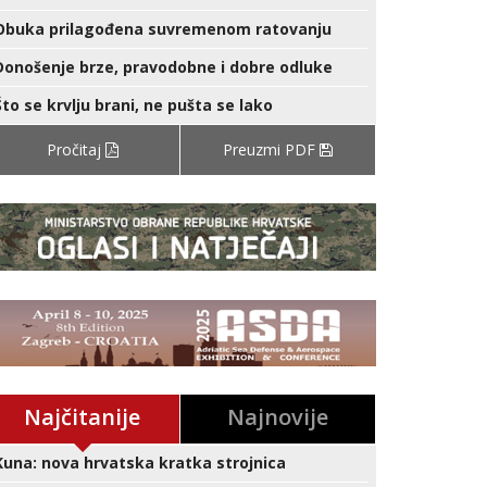
Obuka prilagođena suvremenom ratovanju
Donošenje brze, pravodobne i dobre odluke
Što se krvlju brani, ne pušta se lako
Pročitaj
Preuzmi PDF
Najčitanije
Najnovije
Kuna: nova hrvatska kratka strojnica