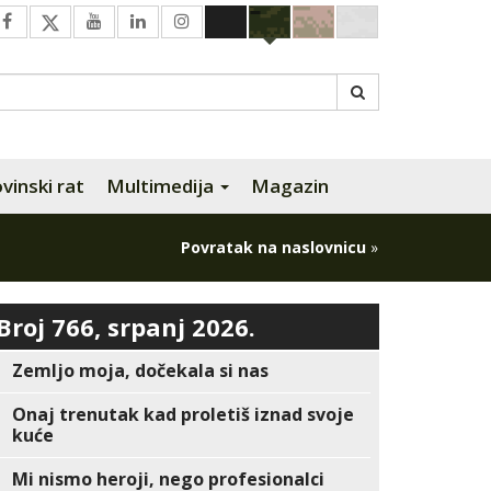
inski rat
Multimedija
Magazin
Povratak na naslovnicu
»
Broj 766, srpanj 2026.
Zemljo moja, dočekala si nas
Onaj trenutak kad proletiš iznad svoje
kuće
Mi nismo heroji, nego profesionalci