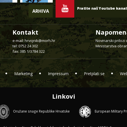
Pratite naš Youtube kanal
ARHIVA
Kontakt
Napomen
e-mail:
hrvojnik@morh.hr
Novinarski prilozi
tel: 0752 24 302
Ministarstva obran
fax: 385 1/3784 322
Marketing
Impressum
Pretplati se
Web
Linkovi
Oružane snage Republike Hrvatske
European Military P