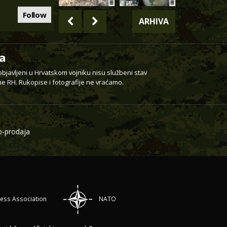
Follow
ARHIVA
a
 objavljeni u Hrvatskom vojniku nisu službeni stav
e RH. Rukopise i fotografije ne vraćamo.
-prodaja
ress Association
NATO