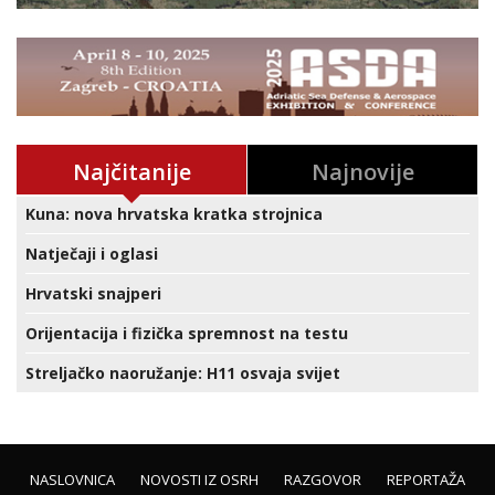
Najčitanije
Najnovije
Kuna: nova hrvatska kratka strojnica
Natječaji i oglasi
Hrvatski snajperi
Orijentacija i fizička spremnost na testu
Streljačko naoružanje: H11 osvaja svijet
NASLOVNICA
NOVOSTI IZ OSRH
RAZGOVOR
REPORTAŽA