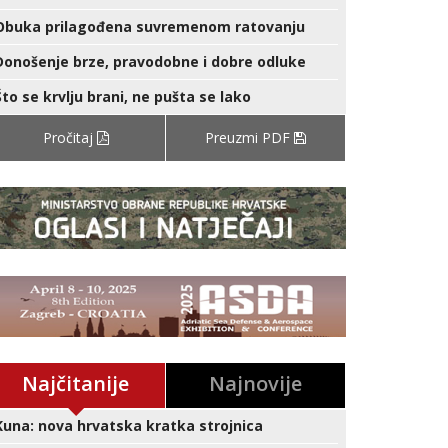
Obuka prilagođena suvremenom ratovanju
Donošenje brze, pravodobne i dobre odluke
Što se krvlju brani, ne pušta se lako
Pročitaj
Preuzmi PDF
Najčitanije
Najnovije
Kuna: nova hrvatska kratka strojnica