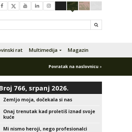
inski rat
Multimedija
Magazin
Povratak na naslovnicu
»
Broj 766, srpanj 2026.
Zemljo moja, dočekala si nas
Onaj trenutak kad proletiš iznad svoje
kuće
Mi nismo heroji, nego profesionalci