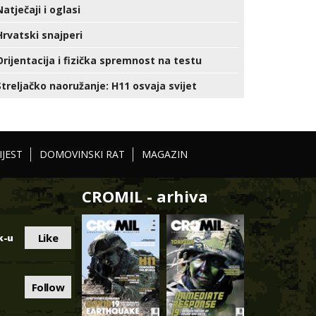
Natječaji i oglasi
Hrvatski snajperi
Orijentacija i fizička spremnost na testu
Streljačko naoružanje: H11 osvaja svijet
IJEST
DOMOVINSKI RAT
MAGAZIN
CROMIL - arhiva
Like
k-u
Follow