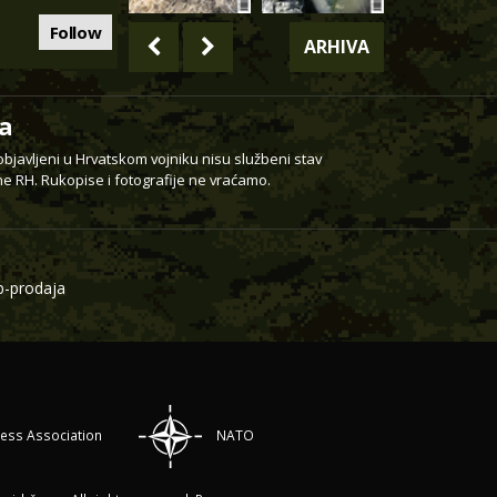
Follow
ARHIVA
a
 objavljeni u Hrvatskom vojniku nisu službeni stav
e RH. Rukopise i fotografije ne vraćamo.
-prodaja
ress Association
NATO