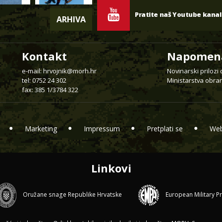
Pratite naš Youtube kanal
ARHIVA
Kontakt
Napomen
e-mail:
hrvojnik@morh.hr
Novinarski prilozi
tel: 0752 24 302
Ministarstva obran
fax: 385 1/3784 322
Marketing
Impressum
Pretplati se
Web
Linkovi
Oružane snage Republike Hrvatske
European Military P