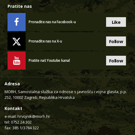
Pratite nas
Like
Pronađite nas na Facebook-u
Follow
Pronađite nas na X-u
Follow
Pratite naš Youtube kanal
Adresa
MORH, Samostalna služba za odnose s javnošću i vojna glasila, p.p.
252, 10002 Zagreb, Republika Hrvatska
Kontakt
e-mail:
hrvojnik@morh.hr
tel: 0752 24 302
fax: 385 1/3784 322