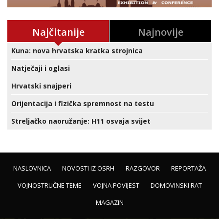
Najčitanije
Najnovije
Kuna: nova hrvatska kratka strojnica
Natječaji i oglasi
Hrvatski snajperi
Orijentacija i fizička spremnost na testu
Streljačko naoružanje: H11 osvaja svijet
NASLOVNICA
NOVOSTI IZ OSRH
RAZGOVOR
REPORTAŽA
VOJNOSTRUČNE TEME
VOJNA POVIJEST
DOMOVINSKI RAT
MAGAZIN