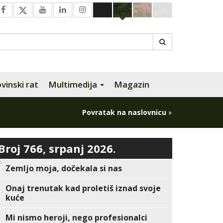
inski rat
Multimedija
Magazin
Povratak na naslovnicu
»
Broj 766, srpanj 2026.
Zemljo moja, dočekala si nas
Onaj trenutak kad proletiš iznad svoje
kuće
Mi nismo heroji, nego profesionalci