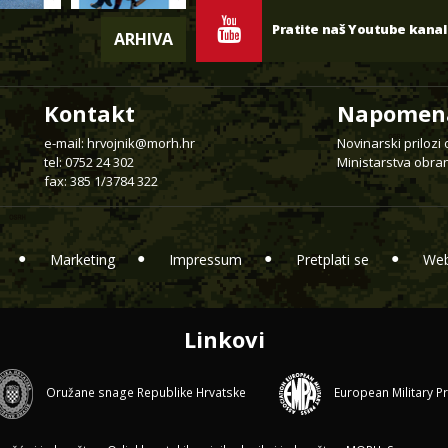
Pratite naš Youtube kanal
ARHIVA
Kontakt
Napomen
e-mail:
hrvojnik@morh.hr
Novinarski prilozi
tel: 0752 24 302
Ministarstva obran
fax: 385 1/3784 322
Marketing
Impressum
Pretplati se
Web
Linkovi
Oružane snage Republike Hrvatske
European Military P