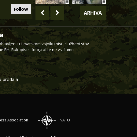
Follow
ARHIVA
a
 objavljeni u Hrvatskom vojniku nisu službeni stav
e RH. Rukopise i fotografije ne vraćamo.
-prodaja
ress Association
NATO