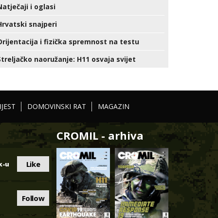
Natječaji i oglasi
Hrvatski snajperi
Orijentacija i fizička spremnost na testu
Streljačko naoružanje: H11 osvaja svijet
IJEST
DOMOVINSKI RAT
MAGAZIN
CROMIL - arhiva
Like
k-u
Follow