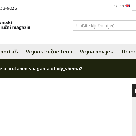
English
portaža
Vojnostručne teme
Vojna povijest
Domov
e u oružanim snagama
»
lady_shema2