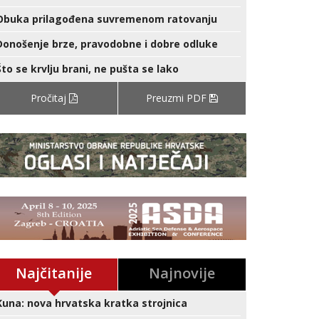
Obuka prilagođena suvremenom ratovanju
Donošenje brze, pravodobne i dobre odluke
Što se krvlju brani, ne pušta se lako
Pročitaj
Preuzmi PDF
Najčitanije
Najnovije
Kuna: nova hrvatska kratka strojnica