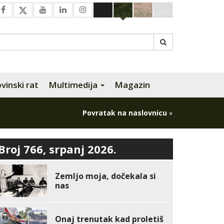
inski rat
Multimedija
Magazin
Povratak na naslovnicu
»
Broj 766, srpanj 2026.
Zemljo moja, dočekala si
nas
Onaj trenutak kad proletiš