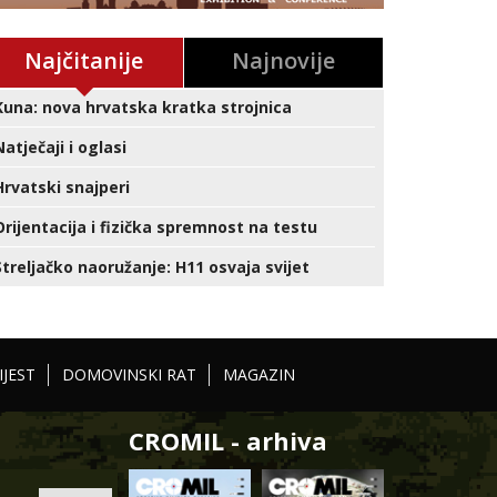
Najčitanije
Najnovije
Kuna: nova hrvatska kratka strojnica
Natječaji i oglasi
Hrvatski snajperi
Orijentacija i fizička spremnost na testu
Streljačko naoružanje: H11 osvaja svijet
IJEST
DOMOVINSKI RAT
MAGAZIN
CROMIL - arhiva