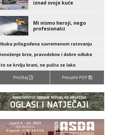
iznad svoje kuće
Mi nismo heroji, nego
profesionalci
Obuka prilagođena suvremenom ratovanju
Donošenje brze, pravodobne i dobre odluke
Što se krvlju brani, ne pušta se lako
Pročitaj
Preuzmi PDF