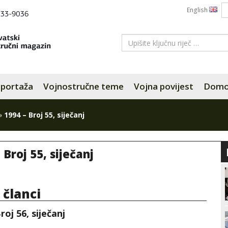
English
portaža
Vojnostručne teme
Vojna povijest
Domov
»
1994 – Broj 55, siječanj
 Broj 55, siječanj
i članci
roj 56, siječanj