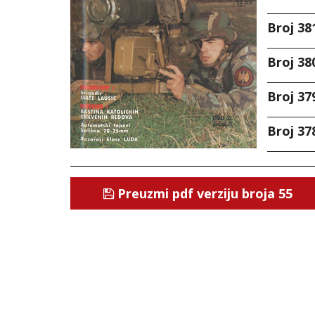
Broj 381
Broj 380
Broj 379
Broj 378
Preuzmi pdf verziju broja 55