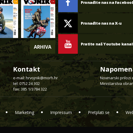
Pronađite nas na Faceboo
Pronađite nas na X-u
Pratite naš Youtube kanal
ARHIVA
Kontakt
Napomen
e-mail:
hrvojnik@morh.hr
Novinarski prilozi
tel: 0752 24 302
Ministarstva obran
fax: 385 1/3784 322
Marketing
Impressum
Pretplati se
Web