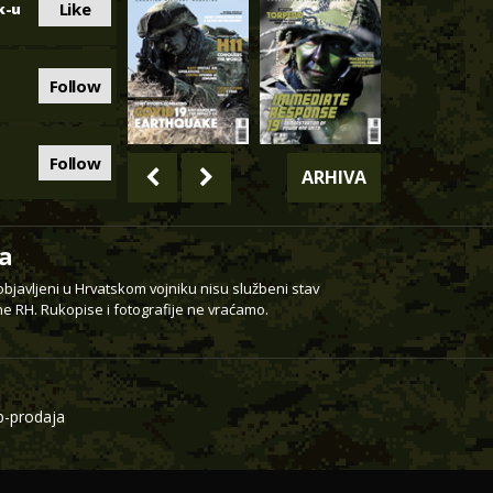
Like
k-u
Follow
Follow
ARHIVA
a
 objavljeni u Hrvatskom vojniku nisu službeni stav
e RH. Rukopise i fotografije ne vraćamo.
-prodaja