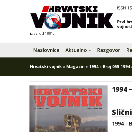
izlazi od 1991.
Naslovnica
Aktualno
Razgovor
Re
Hrvatski vojnik
»
Magazin
»
1994
»
Broj 055 1994
1994 –
Sličn
1994 - B