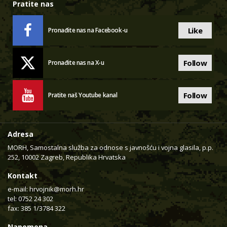
Pratite nas
Like
Pronađite nas na Facebook-u
Follow
Pronađite nas na X-u
Follow
Pratite naš Youtube kanal
Adresa
MORH, Samostalna služba za odnose s javnošću i vojna glasila, p.p.
252, 10002 Zagreb, Republika Hrvatska
Kontakt
e-mail:
hrvojnik@morh.hr
tel: 0752 24 302
fax: 385 1/3784 322
Napomena