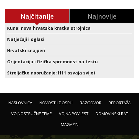
Najčitanije
Najnovije
Kuna: nova hrvatska kratka strojnica
Natječaji i oglasi
Hrvatski snajperi
Orijentacija i fizička spremnost na testu
Streljačko naoružanje: H11 osvaja svijet
NASLOVNICA
NOVOSTI IZ OSRH
RAZGOVOR
REPORTAŽA
VOJNOSTRUČNE TEME
VOJNA POVIJEST
DOMOVINSKI RAT
MAGAZIN