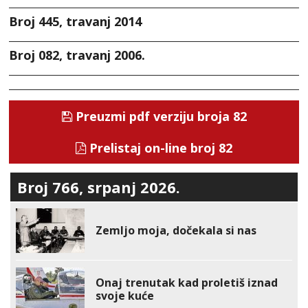
Broj 445, travanj 2014
Broj 082, travanj 2006.
Preuzmi pdf verziju broja 82
Prelistaj on-line broj 82
Broj 766, srpanj 2026.
Zemljo moja, dočekala si nas
Onaj trenutak kad proletiš iznad
svoje kuće