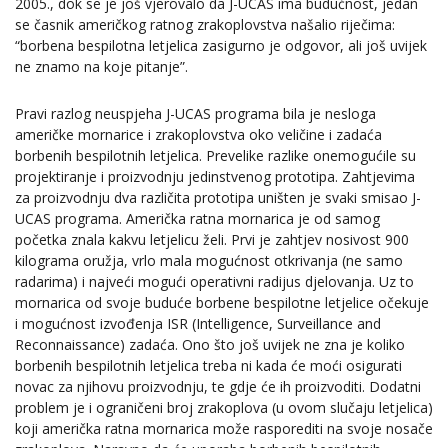
2005., dok se je još vjerovalo da J-UCAS ima budućnost, jedan
se časnik američkog ratnog zrakoplovstva našalio riječima:
“borbena bespilotna letjelica zasigurno je odgovor, ali još uvijek
ne znamo na koje pitanje”.
Pravi razlog neuspjeha J-UCAS programa bila je nesloga
američke mornarice i zrakoplovstva oko veličine i zadaća
borbenih bespilotnih letjelica. Prevelike razlike onemogućile su
projektiranje i proizvodnju jedinstvenog prototipa. Zahtjevima
za proizvodnju dva različita prototipa uništen je svaki smisao J-
UCAS programa. Američka ratna mornarica je od samog
početka znala kakvu letjelicu želi. Prvi je zahtjev nosivost 900
kilograma oružja, vrlo mala mogućnost otkrivanja (ne samo
radarima) i najveći mogući operativni radijus djelovanja. Uz to
mornarica od svoje buduće borbene bespilotne letjelice očekuje
i mogućnost izvođenja ISR (Intelligence, Surveillance and
Reconnaissance) zadaća. Ono što još uvijek ne zna je koliko
borbenih bespilotnih letjelica treba ni kada će moći osigurati
novac za njihovu proizvodnju, te gdje će ih proizvoditi. Dodatni
problem je i ograničeni broj zrakoplova (u ovom slučaju letjelica)
koji američka ratna mornarica može rasporediti na svoje nosače