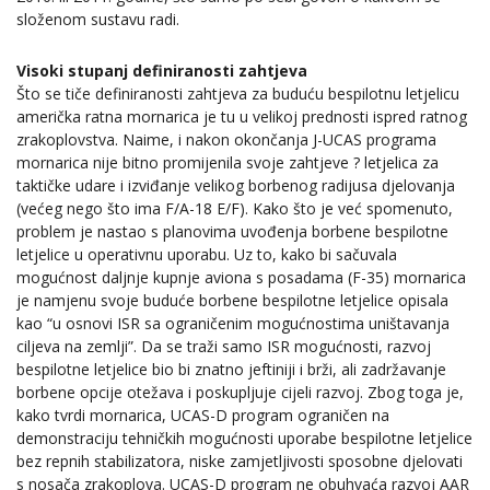
složenom sustavu radi.
Visoki stupanj definiranosti zahtjeva
Što se tiče definiranosti zahtjeva za buduću bespilotnu letjelicu
američka ratna mornarica je tu u velikoj prednosti ispred ratnog
zrakoplovstva. Naime, i nakon okončanja J-UCAS programa
mornarica nije bitno promijenila svoje zahtjeve ? letjelica za
taktičke udare i izviđanje velikog borbenog radijusa djelovanja
(većeg nego što ima F/A-18 E/F). Kako što je već spomenuto,
problem je nastao s planovima uvođenja borbene bespilotne
letjelice u operativnu uporabu. Uz to, kako bi sačuvala
mogućnost daljnje kupnje aviona s posadama (F-35) mornarica
je namjenu svoje buduće borbene bespilotne letjelice opisala
kao “u osnovi ISR sa ograničenim mogućnostima uništavanja
ciljeva na zemlji”. Da se traži samo ISR mogućnosti, razvoj
bespilotne letjelice bio bi znatno jeftiniji i brži, ali zadržavanje
borbene opcije otežava i poskupljuje cijeli razvoj. Zbog toga je,
kako tvrdi mornarica, UCAS-D program ograničen na
demonstraciju tehničkih mogućnosti uporabe bespilotne letjelice
bez repnih stabilizatora, niske zamjetljivosti sposobne djelovati
s nosača zrakoplova. UCAS-D program ne obuhvaća razvoj AAR