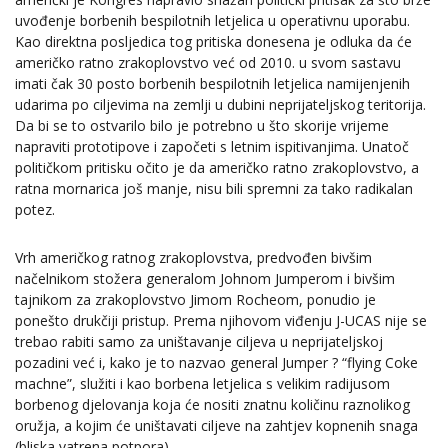
uvođenje borbenih bespilotnih letjelica u operativnu uporabu.
Kao direktna posljedica tog pritiska donesena je odluka da će
američko ratno zrakoplovstvo već od 2010. u svom sastavu
imati čak 30 posto borbenih bespilotnih letjelica namijenjenih
udarima po ciljevima na zemlji u dubini neprijateljskog teritorija.
Da bi se to ostvarilo bilo je potrebno u što skorije vrijeme
napraviti prototipove i započeti s letnim ispitivanjima. Unatoč
političkom pritisku očito je da američko ratno zrakoplovstvo, a
ratna mornarica još manje, nisu bili spremni za tako radikalan
potez.
Vrh američkog ratnog zrakoplovstva, predvođen bivšim
načelnikom stožera generalom Johnom Jumperom i bivšim
tajnikom za zrakoplovstvo Jimom Rocheom, ponudio je
ponešto drukčiji pristup. Prema njihovom viđenju J-UCAS nije se
trebao rabiti samo za uništavanje ciljeva u neprijateljskoj
pozadini već i, kako je to nazvao general Jumper ? “flying Coke
machne”, služiti i kao borbena letjelica s velikim radijusom
borbenog djelovanja koja će nositi znatnu količinu raznolikog
oružja, a kojim će uništavati ciljeve na zahtjev kopnenih snaga
(bliska vatrena potpora).