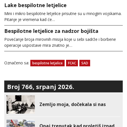
Lake bespilotne letjelice
Mini i mikro bespilotne letjelice prisutne su u mnogim vojskama.
Pitanje je vremena kad će…
Bespilotne letjelice za nadzor bojišta
Povećanje broja mirovnih misija koje u sebi sadrže i borbene
operacije uspostave mira znatno je…
Označeno sa:
bespilotne letjelice
FCAC
SAD
Broj 766, srpanj 2026.
Zemljo moja, dočekala si nas
Onaj trenutak kad proletiš iznad