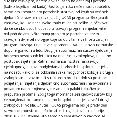
suvislim razvojem, barem dok se jasno ne definiraju potrebe
(koliko letjelica i od kada). Bez toga nitko neće moći započeti s
razvojem i testiranjem potrebnih sustava, od kojih su već neki
djelomično razvijeni zahvaljujući J-UCAS programu. Bez jasnih
zahtjeva, koji se neće svako malo mijenjati, teško je očekivati
da će se itko usuditi upustiti u razvojni program vrijedan više
milijardi dolara. Ništa manji problem je potreba za brzim
razvojem dvije tehnologije koje su od vitalne važnosti za cijeli
program razvoja. Prva je već spomenuti AAR sustav automatske
dopune gorivom u letu. Drugi je automatiziran sustav djelovanja
borbenih bespilotnih letjelica na nosačima zrakoplova, ne samo
postupak slijetanja. Ratna mornarica inzistira na razvoju
cjelokupnog sustava nadgledanja borbenih bespilotnih letjelica
na nosaču kako bi se otklonila svaka mogućnost kolizije s drugih
zrakoplovima, vozilima ili strukturom broda. I dok su postupci
polijetanja i slijetanja djelomično automatizirani i na avionima s
posadom nadzor njihovog kretanja po palubi isključivo je
prepušten pilotima. Zbog toga mornarica želi cjelovit sustav koji
će nadgledati kretanje ne samo bespilotnih letjelica već i drugih
zrakoplova i vozila. Unutar J-UCAS programa bio je predviđen
razvoj i demonstracija učinkovitosti tog sustava, ali ne prije
2010. ili 2011. godine, što samo po sebi govori o kakvom se