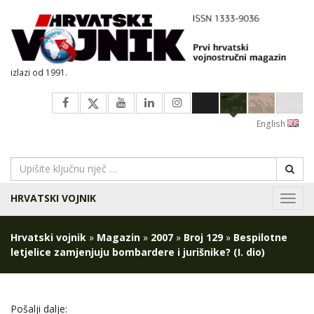
izlazi od 1991.
English
HRVATSKI VOJNIK
Navig
Hrvatski vojnik
»
Magazin
»
2007
»
Broj 129
»
Bespilotne
letjelice zamjenjuju bombardere i jurišnike? (I. dio)
Pošalji dalje: