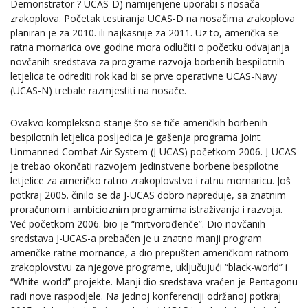
Demonstrator ? UCAS-D) namijenjene uporabi s nosača
zrakoplova. Početak testiranja UCAS-D na nosačima zrakoplova
planiran je za 2010. ili najkasnije za 2011. Uz to, američka se
ratna mornarica ove godine mora odlučiti o početku odvajanja
novčanih sredstava za programe razvoja borbenih bespilotnih
letjelica te odrediti rok kad bi se prve operativne UCAS-Navy
(UCAS-N) trebale razmjestiti na nosače.
Ovakvo kompleksno stanje što se tiče američkih borbenih
bespilotnih letjelica posljedica je gašenja programa Joint
Unmanned Combat Air System (J-UCAS) početkom 2006. J-UCAS
je trebao okončati razvojem jedinstvene borbene bespilotne
letjelice za američko ratno zrakoplovstvo i ratnu mornaricu. Još
potkraj 2005. činilo se da J-UCAS dobro napreduje, sa znatnim
proračunom i ambicioznim programima istraživanja i razvoja.
Već početkom 2006. bio je “mrtvorođenče”. Dio novčanih
sredstava J-UCAS-a prebačen je u znatno manji program
američke ratne mornarice, a dio prepušten američkom ratnom
zrakoplovstvu za njegove programe, uključujući “black-world” i
“White-world” projekte. Manji dio sredstava vraćen je Pentagonu
radi nove raspodjele. Na jednoj konferenciji održanoj potkraj