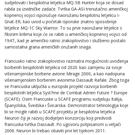
sudjelovati i bespilotna letjelica MQ-5B Hunter koja se dosad
rabila za izvidničke zadaće. Tvrtka GA-ASI trenutačno američkoj
kopnenoj vojsci isporučuje naoružanu bespilotnu letjelicu I-
Gnat-ER, kao uvod u početak isporuke znatno sposobnije
letjelice MQ-1C Sky Warrior. To su prve naoružane letjelice s
fiksnim krilima koje će se rabiti u američkoj kopnenoj vojsci od
1947., kad je američko ratno zrakoplovstvo i službeno postalo
samostalna grana američkih oružanih snaga.
Francusko ratno zrakoplovstvo razmatra mogućnosti uvođenja
borbenih bespilotnih letjelica od 2020. kao zamjenu za svoje
višenamjenske borbene avione Mirage 2000, a kao nadopuna
višenamjenskim borbenim avionima Dassault Rafale. Zbog toga
se Francuska uključila u europski projekt razvoja borbenih
bespilotnih letjelica Syst?me de Combat Aérien Future ? Europe
(SCAFE). Osim Francuske u SCAFE programu sudjeluju Italija,
Španjolska, Švedska i Švicarska. Demonstrator tehnologija koje
bi se mogle rabiti u SCAFE projektu je bespilotna letjelica
Neuron čiji je razvoj dodijeljen konzorciju koji predvodi
francuska tvrtka Dassault. Po ugovoru potpisanom u veljači
2006. Neuron bi trebao obaviti prvi let tijekom 2011.