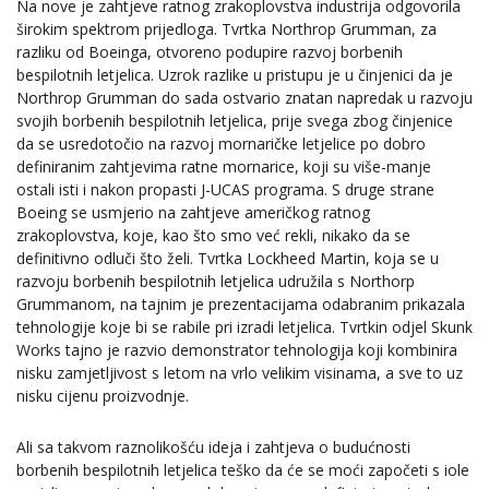
Na nove je zahtjeve ratnog zrakoplovstva industrija odgovorila
širokim spektrom prijedloga. Tvrtka Northrop Grumman, za
razliku od Boeinga, otvoreno podupire razvoj borbenih
bespilotnih letjelica. Uzrok razlike u pristupu je u činjenici da je
Northrop Grumman do sada ostvario znatan napredak u razvoju
svojih borbenih bespilotnih letjelica, prije svega zbog činjenice
da se usredotočio na razvoj mornaričke letjelice po dobro
definiranim zahtjevima ratne mornarice, koji su više-manje
ostali isti i nakon propasti J-UCAS programa. S druge strane
Boeing se usmjerio na zahtjeve američkog ratnog
zrakoplovstva, koje, kao što smo već rekli, nikako da se
definitivno odluči što želi. Tvrtka Lockheed Martin, koja se u
razvoju borbenih bespilotnih letjelica udružila s Northorp
Grummanom, na tajnim je prezentacijama odabranim prikazala
tehnologije koje bi se rabile pri izradi letjelica. Tvrtkin odjel Skunk
Works tajno je razvio demonstrator tehnologija koji kombinira
nisku zamjetljivost s letom na vrlo velikim visinama, a sve to uz
nisku cijenu proizvodnje.
Ali sa takvom raznolikošću ideja i zahtjeva o budućnosti
borbenih bespilotnih letjelica teško da će se moći započeti s iole