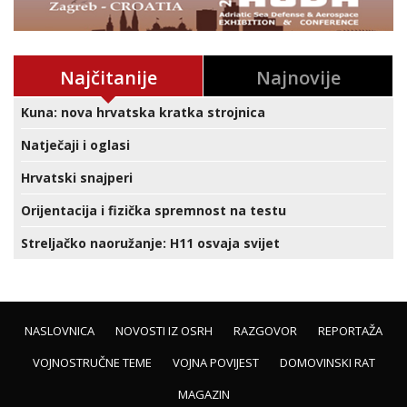
Najčitanije
Najnovije
Kuna: nova hrvatska kratka strojnica
Natječaji i oglasi
Hrvatski snajperi
Orijentacija i fizička spremnost na testu
Streljačko naoružanje: H11 osvaja svijet
NASLOVNICA
NOVOSTI IZ OSRH
RAZGOVOR
REPORTAŽA
VOJNOSTRUČNE TEME
VOJNA POVIJEST
DOMOVINSKI RAT
MAGAZIN