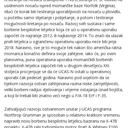
usidrenom nosaču ispred mornaričke baze Norfolk (Virginia).
Idući će korak biti testiranja uporabljivosti na nosaču u plovidbi,
u početku samo slijetanje i polijetanje, a potom i testiranje
mogućnosti kretanja po nosaču. Razvoj svih sustava i same
borbene bespilotne letjelice koja će ući u operativnu uporabu
započet će najranije 2012. ili najkasnije 2014. To znači da ulazak
prvih letjelica u ograničenu operativnu uporabu neće biti prije
2018. Naravno, sve je to moguće tek nakon što američka ratna
mornarica konačno definira svoje zahtjeve. Iako će, po ovim
planovima, puna operativna uporaba mornaričkih borbenih
bespilotnih letjelica započeti tek u drugom desetljeću XXI.
stoljeća procjenjuje se da će UCAS-N ostati u operativnoj
uporabi čak pedeset godina. Naravno pod uvjetom da se
tijekom razvoja ostvari zahtijevana razina niske zamjetljivosti,
veliki borbeni radijus djelovanja i vrijeme ostajanja iznad bojišta,
a koji bi trebali biti znatno veći nego u F/A-18 E/F i F-35.
Zahvaljujući razvoju ostvarenom unutar J-UCAS programa
Northrop Grumman je sposoban u relativno kratkom vremenu
napraviti novu borbenu bespilotnu letjelicu baziranu na X-47B
projektu. X-47B rabi turbomlazni motor Pratt & Whitney F100