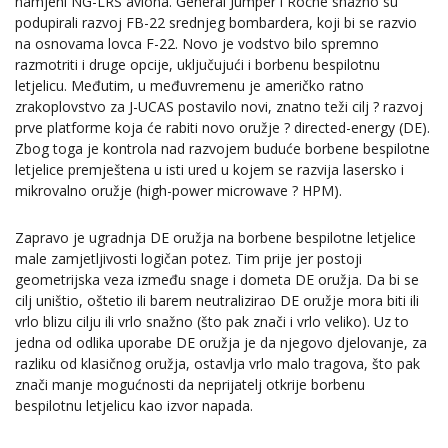
namjeni NG-LRS aviona. General Jumper i Roche snažno su
podupirali razvoj FB-22 srednjeg bombardera, koji bi se razvio
na osnovama lovca F-22. Novo je vodstvo bilo spremno
razmotriti i druge opcije, uključujući i borbenu bespilotnu
letjelicu. Međutim, u međuvremenu je američko ratno
zrakoplovstvo za J-UCAS postavilo novi, znatno teži cilj ? razvoj
prve platforme koja će rabiti novo oružje ? directed-energy (DE).
Zbog toga je kontrola nad razvojem buduće borbene bespilotne
letjelice premještena u isti ured u kojem se razvija lasersko i
mikrovalno oružje (high-power microwave ? HPM).
Zapravo je ugradnja DE oružja na borbene bespilotne letjelice
male zamjetljivosti logičan potez. Tim prije jer postoji
geometrijska veza između snage i dometa DE oružja. Da bi se
cilj uništio, oštetio ili barem neutralizirao DE oružje mora biti ili
vrlo blizu cilju ili vrlo snažno (što pak znači i vrlo veliko). Uz to
jedna od odlika uporabe DE oružja je da njegovo djelovanje, za
razliku od klasičnog oružja, ostavlja vrlo malo tragova, što pak
znači manje mogućnosti da neprijatelj otkrije borbenu
bespilotnu letjelicu kao izvor napada.