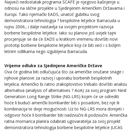
Najveći nedostatak programa SCAFE je njegovo kašnjenje u
odnosu na slične projekte u Sjedinjenim Američkim Državama i
Europi. Tako njemački EADS, unatoč gubitku svog
demonstratora tehnologija ? bespilotne letjelice Barracuda u
rujnu 2006., i dalje nastavlja sa svojim projektom razvoja
borbene bespilotne letjelice. Iako su planovi još uvijek tajni
procjenjuje se da će EADS u kratkom vremenu dovršiti novi
prototip borbene bespilotne letjelice koji će biti veći i s boljim
letnim odlikama nego izgubljena Barracuda.
Vrijeme odluke za Sjedinjene Američke Države
Ova će godina biti odlučujuća što za američke oružane snage i
njihove planove za razvoj i uporabu borbenih bespilotnih
letjelica. Američko bi ratno zrakoplovstvo trebalo dovršiti analizu
alternativa (analysis of alternatives ? AoA) za svoj program Next
Generation Long Range Strike (NG-LRS) kojim će se odrediti
hoće li budući američki bombarder biti s posadom, bez nje ili
kombinacija te dvije mogućnosti. Uz to NG-LRS mora donijeti i
odgovor hoće li bombarder biti nadzvučni ili podzvučni. Američka
ratna mornarica planira odabrati ugovaratelja za svoj projekt
demonstratora tehnologija borbene bespilotne letjelice (UCAS