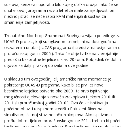
sustava, senzora i uporabu bilo kojeg oblika oružja. Iako će se
unutar ovog programa razviti letjelica male zamjetljivosti pri
njezinoj izradi se neće rabiti RAM materijali ili sustavi za
smanjenje zamjetljivosti.
Trenutačno Northrop Grummna i Boeing razvijaju prijedloge za
UCAS-D projekt, koji su uglavnom temeljeni na dostignućima
ostvarenim unutar J-UCAS programa (i sredstvima osiguranim u
proračunskoj godini 2006.). Tako će obje tvrtke najvjerojatnije
predložiti bespilotne letjelice u klasi 20 tona. Pobjednik će dobiti
ugovor za daljnji razvoj do svibnja ove godine.
U skladu s tim ovogodišnji cilj američke ratne mornarice je
pokretanje UCAS-D programa, kako bi se prvi let nove
bespilotne letjelice ostvario oko 2009., te prvo ispitivanje
mogućnosti djelovanja s nosača zrakoplova tijekom 2010. ili
2011. (u proračunskoj godini 2010.). Ova će se ispitivanja
početno obaviti u ispitnom središtu Patuxent River na
simuliranoj sletnoj stazi nosača zrakoplova. Ako ispitivanja
prođu dobro tijekom proračunske godine 2011. trebala bi početi
testiranja na nosaču zrakoplova. Prva testiranja će se obaviti na