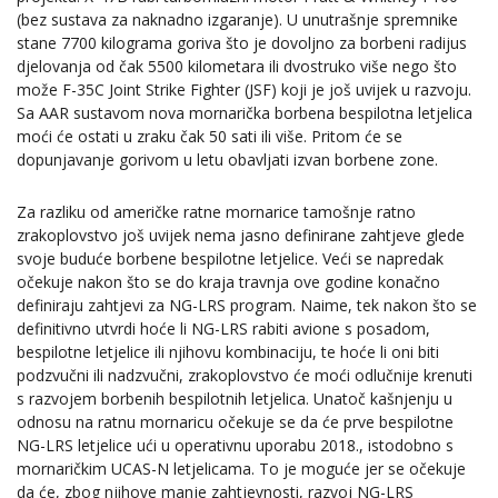
(bez sustava za naknadno izgaranje). U unutrašnje spremnike
stane 7700 kilograma goriva što je dovoljno za borbeni radijus
djelovanja od čak 5500 kilometara ili dvostruko više nego što
može F-35C Joint Strike Fighter (JSF) koji je još uvijek u razvoju.
Sa AAR sustavom nova mornarička borbena bespilotna letjelica
moći će ostati u zraku čak 50 sati ili više. Pritom će se
dopunjavanje gorivom u letu obavljati izvan borbene zone.
Za razliku od američke ratne mornarice tamošnje ratno
zrakoplovstvo još uvijek nema jasno definirane zahtjeve glede
svoje buduće borbene bespilotne letjelice. Veći se napredak
očekuje nakon što se do kraja travnja ove godine konačno
definiraju zahtjevi za NG-LRS program. Naime, tek nakon što se
definitivno utvrdi hoće li NG-LRS rabiti avione s posadom,
bespilotne letjelice ili njihovu kombinaciju, te hoće li oni biti
podzvučni ili nadzvučni, zrakoplovstvo će moći odlučnije krenuti
s razvojem borbenih bespilotnih letjelica. Unatoč kašnjenju u
odnosu na ratnu mornaricu očekuje se da će prve bespilotne
NG-LRS letjelice ući u operativnu uporabu 2018., istodobno s
mornaričkim UCAS-N letjelicama. To je moguće jer se očekuje
da će, zbog njihove manje zahtjevnosti, razvoj NG-LRS