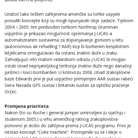
Unatoč tako teškim zahtjevima američke su tvrtke uspjele
ponuditi koncepte koji su mogli ispunjavati obje zadaće. Tijekom
2004. i 2005. tim predvođen tvrtkom Northrop Grumman
uspješno je prikazao mogućnost opremanja J-UCAS-a
automatiziranim sustavima za dopunjavanje gorivom u letu
(autonomous air refuelling ? AAR) koji bi borbenim bespilotnim
letjelicama omogućavao da ostanu znatno duže u zraku.
Zahvaljujući vrlo malom radarskom odrazu J-UCAS bi mogao
ostati iznad neprijateljskog teritorija znatno duže nego današnji
jurišnici i lovci-bombarderi. U kolovozu 2006. iznad zrakoplovne
baze Edwards prvi je put uspješno primijenjen AAR sustav rabeći
Siera Nevada GPS sustav i britanski sustav za optičko praćenje
Octec.
Promjena prioriteta
Nakon što su Roche i general Jumper umirovljeni (u siječnju i
studenom 2005.) u vrhu američkog ratnog zrakoplovstva
ponovno je došlo do zahtjeva prema J-UCAS programu. Prvo je
nestao koncept “Coke machine”. Promijenile su se i ideje o