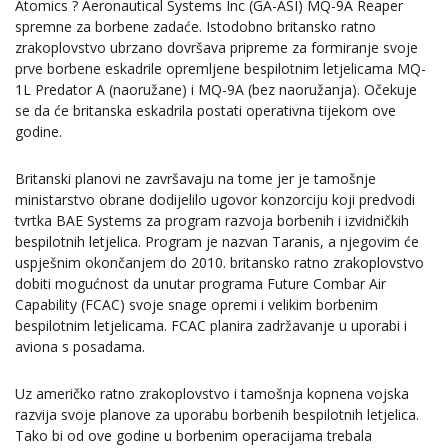
Atomics ? Aeronautical Systems Inc (GA-ASI) MQ-9A Reaper
spremne za borbene zadaće. Istodobno britansko ratno
zrakoplovstvo ubrzano dovršava pripreme za formiranje svoje
prve borbene eskadrile opremljene bespilotnim letjelicama MQ-
1L Predator A (naoružane) i MQ-9A (bez naoružanja). Očekuje
se da će britanska eskadrila postati operativna tijekom ove
godine.
Britanski planovi ne završavaju na tome jer je tamošnje
ministarstvo obrane dodijelilo ugovor konzorciju koji predvodi
tvrtka BAE Systems za program razvoja borbenih i izvidničkih
bespilotnih letjelica. Program je nazvan Taranis, a njegovim će
uspješnim okončanjem do 2010. britansko ratno zrakoplovstvo
dobiti mogućnost da unutar programa Future Combar Air
Capability (FCAC) svoje snage opremi i velikim borbenim
bespilotnim letjelicama. FCAC planira zadržavanje u uporabi i
aviona s posadama.
Uz američko ratno zrakoplovstvo i tamošnja kopnena vojska
razvija svoje planove za uporabu borbenih bespilotnih letjelica.
Tako bi od ove godine u borbenim operacijama trebala