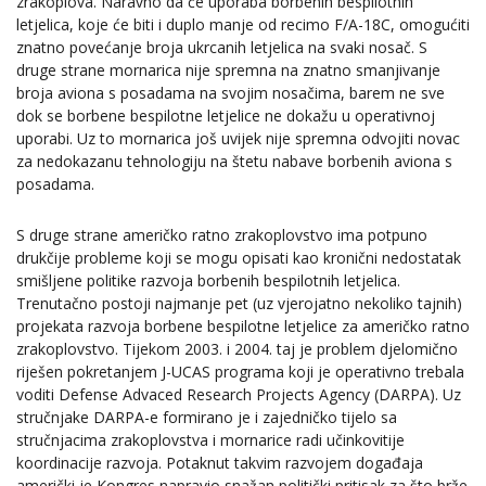
zrakoplova. Naravno da će uporaba borbenih bespilotnih
letjelica, koje će biti i duplo manje od recimo F/A-18C, omogućiti
znatno povećanje broja ukrcanih letjelica na svaki nosač. S
druge strane mornarica nije spremna na znatno smanjivanje
broja aviona s posadama na svojim nosačima, barem ne sve
dok se borbene bespilotne letjelice ne dokažu u operativnoj
uporabi. Uz to mornarica još uvijek nije spremna odvojiti novac
za nedokazanu tehnologiju na štetu nabave borbenih aviona s
posadama.
S druge strane američko ratno zrakoplovstvo ima potpuno
drukčije probleme koji se mogu opisati kao kronični nedostatak
smišljene politike razvoja borbenih bespilotnih letjelica.
Trenutačno postoji najmanje pet (uz vjerojatno nekoliko tajnih)
projekata razvoja borbene bespilotne letjelice za američko ratno
zrakoplovstvo. Tijekom 2003. i 2004. taj je problem djelomično
riješen pokretanjem J-UCAS programa koji je operativno trebala
voditi Defense Advaced Research Projects Agency (DARPA). Uz
stručnjake DARPA-e formirano je i zajedničko tijelo sa
stručnjacima zrakoplovstva i mornarice radi učinkovitije
koordinacije razvoja. Potaknut takvim razvojem događaja
američki je Kongres napravio snažan politički pritisak za što brže