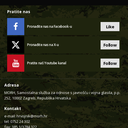
Pratite nas
Like
Pronađite nas na Facebook-u
Follow
Pronađite nas na X-u
Follow
Pratite naš Youtube kanal
Adresa
MORH, Samostalna služba za odnose s javnošću i vojna glasila, p.p.
252, 10002 Zagreb, Republika Hrvatska
Kontakt
e-mail:
hrvojnik@morh.hr
tel: 0752 24 302
fax: 385 1/3784 322