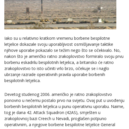
Iako su u relativno kratkom vremenu borbene bespilotne
letjelice dokazale svoju uporabljivost osmišljavanje taktike
njihove uporabe pokazalo se težim nego što se očekivalo. No,
nakon što je američko ratno zrakoplovstvo formiralo svoju prvu
borbenu eskadrilu bespilotnih letjelica, a britansko će ratno
zrakoplovstvo to isto učiniti vrlo brzo, očekuje se i naglo
ubrzanje razrade operativnih pravila uporabe borbenih
bespilotnih letjelica.
Devetog studenog 2006. američko je ratno zrakoplovstvo
ponovno u nečemu postalo prvo na svijetu. Ovaj put u uvođenju
borbenih bespilotnih letjelica u punu operativnu uporabu. Naime,
tog je dana 42. Attack Squadron (42AS), smješten u
zrakoplovnoj bazi Creech u Nevadi, proglašen potpuno
operativnim, a njegove borbene bespilotne letjelice General