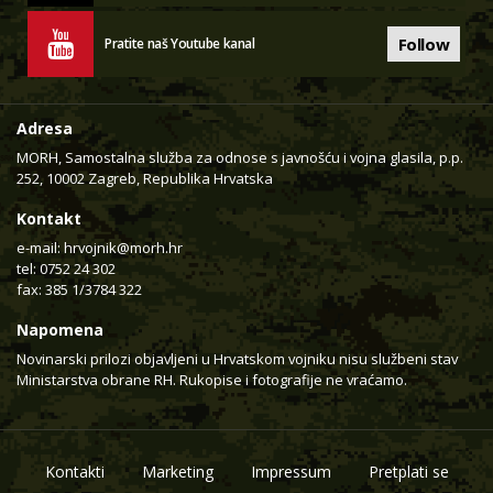
Follow
Pratite naš Youtube kanal
Adresa
MORH, Samostalna služba za odnose s javnošću i vojna glasila, p.p.
252, 10002 Zagreb, Republika Hrvatska
Kontakt
e-mail:
hrvojnik@morh.hr
tel: 0752 24 302
fax: 385 1/3784 322
Napomena
Novinarski prilozi objavljeni u Hrvatskom vojniku nisu službeni stav
Ministarstva obrane RH. Rukopise i fotografije ne vraćamo.
Kontakti
Marketing
Impressum
Pretplati se