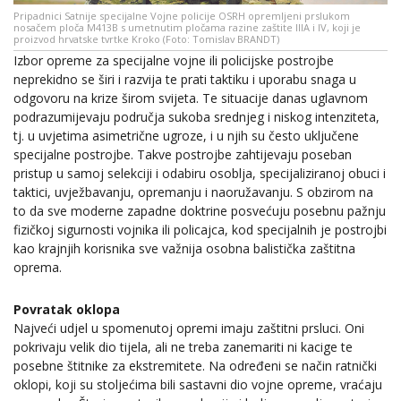
Pripadnici Satnije specijalne Vojne policije OSRH opremljeni prslukom
nosačem ploča M413B s umetnutim pločama razine zaštite IIIA i IV, koji je
proizvod hrvatske tvrtke Kroko (Foto: Tomislav BRANDT)
Izbor opreme za specijalne vojne ili policijske postrojbe
neprekidno se širi i razvija te prati taktiku i uporabu snaga u
odgovoru na krize širom svijeta. Te situacije danas uglavnom
podrazumijevaju područja sukoba srednjeg i niskog intenziteta,
tj. u uvjetima asimetrične ugroze, i u njih su često uključene
specijalne postrojbe. Takve postrojbe zahtijevaju poseban
pristup u samoj selekciji i odabiru osoblja, specijaliziranoj obuci i
taktici, uvježbavanju, opremanju i naoružavanju. S obzirom na
to da sve moderne zapadne doktrine posvećuju posebnu pažnju
fizičkoj sigurnosti vojnika ili policajca, kod specijalnih je postrojbi
kao krajnjih korisnika sve važnija osobna balistička zaštitna
oprema.
Povratak oklopa
Najveći udjel u spomenutoj opremi imaju zaštitni prsluci. Oni
pokrivaju velik dio tijela, ali ne treba zanemariti ni kacige te
posebne štitnike za ekstremitete. Na određeni se način ratnički
oklopi, koji su stoljećima bili sastavni dio vojne opreme, vraćaju