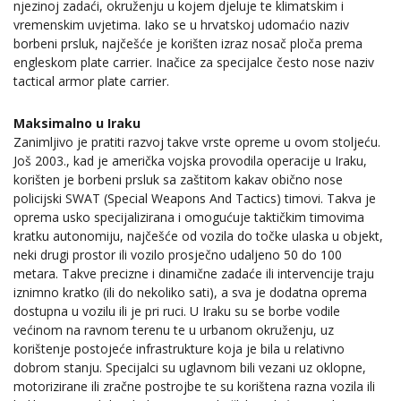
njezinoj zadaći, okruženju u kojem djeluje te klimatskim i
vremenskim uvjetima. Iako se u hrvatskoj udomaćio naziv
borbeni prsluk, najčešće je korišten izraz nosač ploča prema
engleskom plate carrier. Inačice za specijalce često nose naziv
tactical armor plate carrier.
Maksimalno u Iraku
Zanimljivo je pratiti razvoj takve vrste opreme u ovom stoljeću.
Još 2003., kad je američka vojska provodila operacije u Iraku,
korišten je borbeni prsluk sa zaštitom kakav obično nose
policijski SWAT (Special Weapons And Tactics) timovi. Takva je
oprema usko specijalizirana i omogućuje taktičkim timovima
kratku autonomiju, najčešće od vozila do točke ulaska u objekt,
neki drugi prostor ili vozilo prosječno udaljeno 50 do 100
metara. Takve precizne i dinamične zadaće ili intervencije traju
iznimno kratko (ili do nekoliko sati), a sva je dodatna oprema
dostupna u vozilu ili je pri ruci. U Iraku su se borbe vodile
većinom na ravnom terenu te u urbanom okruženju, uz
korištenje postojeće infrastrukture koja je bila u relativno
dobrom stanju. Specijalci su uglavnom bili vezani uz oklopne,
motorizirane ili zračne postrojbe te su korištena razna vozila ili