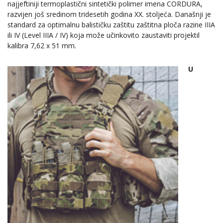
najjeftiniji termoplastični sintetički polimer imena CORDURA,
razvijen još sredinom tridesetih godina XX. stoljeća. Današnji je
standard za optimalnu balističku zaštitu zaštitna ploča razine IIIA
ili IV (Level IIIA / IV) koja može učinkovito zaustaviti projektil
kalibra 7,62 x 51 mm.
U