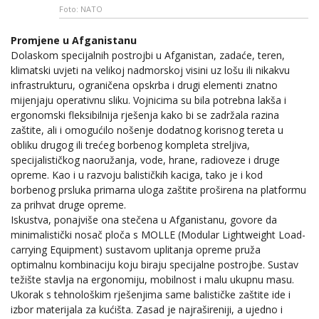
Foto: NATO
Promjene u Afganistanu
Dolaskom specijalnih postrojbi u Afganistan, zadaće, teren,
klimatski uvjeti na velikoj nadmorskoj visini uz lošu ili nikakvu
infrastrukturu, ograničena opskrba i drugi elementi znatno
mijenjaju operativnu sliku. Vojnicima su bila potrebna lakša i
ergonomski fleksibilnija rješenja kako bi se zadržala razina
zaštite, ali i omogućilo nošenje dodatnog korisnog tereta u
obliku drugog ili trećeg borbenog kompleta streljiva,
specijalističkog naoružanja, vode, hrane, radioveze i druge
opreme. Kao i u razvoju balističkih kaciga, tako je i kod
borbenog prsluka primarna uloga zaštite proširena na platformu
za prihvat druge opreme.
Iskustva, ponajviše ona stečena u Afganistanu, govore da
minimalistički nosač ploča s MOLLE (Modular Lightweight Load-
carrying Equipment) sustavom uplitanja opreme pruža
optimalnu kombinaciju koju biraju specijalne postrojbe. Sustav
težište stavlja na ergonomiju, mobilnost i malu ukupnu masu.
Ukorak s tehnološkim rješenjima same balističke zaštite ide i
izbor materijala za kućišta. Zasad je najrašireniji, a ujedno i