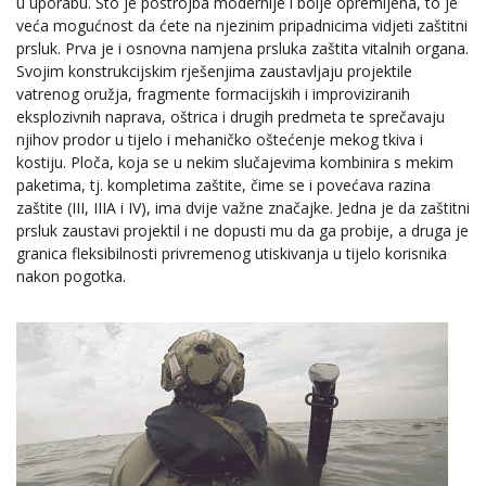
u uporabu. Što je postrojba modernije i bolje opremljena, to je
veća mogućnost da ćete na njezinim pripadnicima vidjeti zaštitni
prsluk. Prva je i osnovna namjena prsluka zaštita vitalnih organa.
Svojim konstrukcijskim rješenjima zaustavljaju projektile
vatrenog oružja, fragmente formacijskih i improviziranih
eksplozivnih naprava, oštrica i drugih predmeta te sprečavaju
njihov prodor u tijelo i mehaničko oštećenje mekog tkiva i
kostiju. Ploča, koja se u nekim slučajevima kombinira s mekim
paketima, tj. kompletima zaštite, čime se i povećava razina
zaštite (III, IIIA i IV), ima dvije važne značajke. Jedna je da zaštitni
prsluk zaustavi projektil i ne dopusti mu da ga probije, a druga je
granica fleksibilnosti privremenog utiskivanja u tijelo korisnika
nakon pogotka.