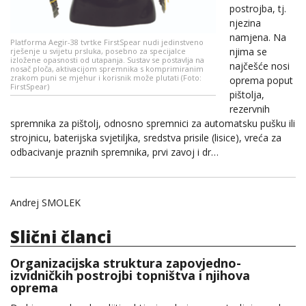
postrojba, tj.
njezina
namjena. Na
Platforma Aegir-38 tvrtke FirstSpear nudi jedinstveno
njima se
rješenje u svijetu prsluka, posebno za specijalce
izložene opasnosti od utapanja. Sustav se postavlja na
najčešće nosi
nosač ploča, aktivacijom spremnika s komprimiranim
zrakom puni se mjehur i korisnik može plutati (Foto:
oprema poput
FirstSpear)
pištolja,
rezervnih
spremnika za pištolj, odnosno spremnici za automatsku pušku ili
strojnicu, baterijska svjetiljka, sredstva prisile (lisice), vreća za
odbacivanje praznih spremnika, prvi zavoj i dr…
Andrej SMOLEK
Slični članci
Organizacijska struktura zapovjedno-
izvidničkih postrojbi topništva i njihova
oprema