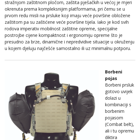
stražnjom zaštitnom pločom, zaštita pješačkih u većoj je mjeri
okrenuta prema kompleksnijim platformama, pri čemu se u
prvom redu misli na prsluke koji imaju veće površine obložene
zaštitom pa su zaštićene veće površine tijela. Iako je kod svih
rodova imperativ mobilnost zaštitne opreme, specijalne
postrojbe cijene kompaktnost i ergonomiju opreme što je
presudno za brze, dinamične i nepredvidive situacije u okruženju
u kojem djeluju najčešće samostalno ili uz minimalnu potporu.
Borbeni
pojas
Borbeni prsluk
gotovo uvijek
dolazi u
kombinaciji s
borbenim
pojasom
(Combat belt),
ali i tu opremu
diktira