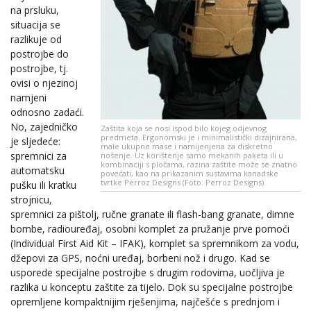
na prsluku,
situacija se
razlikuje od
postrojbe do
postrojbe, tj.
ovisi o njezinoj
namjeni
odnosno zadaći.
No, zajedničko
Zaštita koja se nosi ispod bilo kojeg odjevnog
predmeta. Ergonomski je i minimalistički dizajnirana,
je sljedeće:
male ukupne mase i namijenjena za diskretno
spremnici za
nošenje. Uz korištenje samo mekanih paketa ili u
kombinaciji s pločama, razina zaštite može se znatno
automatsku
povećati, kao na prikazanim sustavima kanadske
tvrtke Perroz Designs (Foto: Perroz Designs)
pušku ili kratku
strojnicu,
spremnici za pištolj, ručne granate ili flash-bang granate, dimne
bombe, radiouređaj, osobni komplet za pružanje prve pomoći
(Individual First Aid Kit – IFAK), komplet sa spremnikom za vodu,
džepovi za GPS, noćni uređaj, borbeni nož i drugo. Kad se
usporede specijalne postrojbe s drugim rodovima, uočljiva je
razlika u konceptu zaštite za tijelo. Dok su specijalne postrojbe
opremljene kompaktnijim rješenjima, najčešće s prednjom i