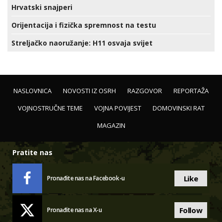
Hrvatski snajperi
Orijentacija i fizička spremnost na testu
Streljačko naoružanje: H11 osvaja svijet
NASLOVNICA
NOVOSTI IZ OSRH
RAZGOVOR
REPORTAŽA
VOJNOSTRUČNE TEME
VOJNA POVIJEST
DOMOVINSKI RAT
MAGAZIN
Pratite nas
Like
Pronađite nas na Facebook-u
Follow
Pronađite nas na X-u