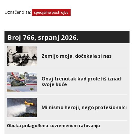
Označeno sa:
specijalne postrojbe
Broj 766, srpanj 2026.
Zemljo moja, dočekala si nas
Onaj trenutak kad proletiš iznad
svoje kuće
Mi nismo heroji, nego profesionalci
Obuka prilagođena suvremenom ratovanju