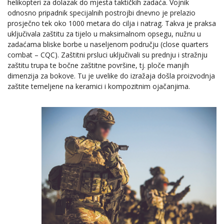
helikopteri za dolazak do mjesta taktičkih zadaća. Vojnik
odnosno pripadnik specijalnih postrojbi dnevno je prelazio
prosječno tek oko 1000 metara do cilja i natrag. Takva je praksa
uključivala zaštitu za tijelo u maksimalnom opsegu, nužnu u
zadaćama bliske borbe u naseljenom području (close quarters
combat – CQC). Zaštitni prsluci uključivali su prednju i stražnju
zaštitu trupa te bočne zaštitne površine, tj. ploče manjih
dimenzija za bokove. Tu je uvelike do izražaja došla proizvodnja
zaštite temeljene na keramici i kompozitnim ojačanjima.