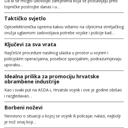
Da bi se moglo udovoljiti zahtjevima koja se postavljaju pred
topničke postrojbe danas i u…
Taktičko svjetlo
Optoelektronička oprema kakvu viđamo na ciljnicima streljačkog
oružja uglavnom zadovoljava potrebe vojske i policije kad…
Ključevi za sva vrata
Najčešće procedure nasilnog ulaska u prostor u vojnim i
policijskim operacijama, posebice specijalnim, podrazumijevaju
uporabu…
Idealna prilika za promociju hrvatske
obrambene industrije
Kao i svaki put na ASDA-i, Hrvatski vojnik i ove je godine obišao
i razgledavao…
Borbeni noževi
Neovisno o situaciji u kojoj se vojnik ili policajac nalazi, najbolji
je nož onaj koji…