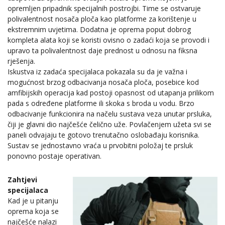
opremljen pripadnik specijalnih postrojbi. Time se ostvaruje
polivalentnost nosača ploča kao platforme za korištenje u
ekstremnim uvjetima. Dodatna je oprema poput dobrog
kompleta alata koji se koristi ovisno o zadaći koja se provodi i
upravo ta polivalentnost daje prednost u odnosu na fiksna
rješenja.
Iskustva iz zadaća specijalaca pokazala su da je važna i
mogućnost brzog odbacivanja nosača ploča, posebice kod
amfibijskih operacija kad postoji opasnost od utapanja prilikom
pada s određene platforme ili skoka s broda u vodu. Brzo
odbacivanje funkcionira na načelu sustava veza unutar prsluka,
čiji je glavni dio najčešće čelično uže. Povlačenjem užeta svi se
paneli odvajaju te gotovo trenutačno oslobađaju korisnika.
Sustav se jednostavno vraća u prvobitni položaj te prsluk
ponovno postaje operativan.
Zahtjevi
specijalaca
Kad je u pitanju
oprema koja se
najčešće nalazi