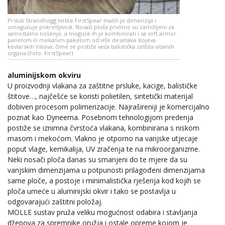
Prsluk Strandhögg tvrtke FirstSpear malih je dimenzija i
omogućuje pokretljivost. Nosači ploča prvotno su zamišljeni za
samostalno nošenje, a moguće ih je kombinirati i sa soft armor
panelom ili mekanim paketom od više desetaka slojeva
kevlarskih listova, čime se postiže veća balistička zaštita vitalnih
organa (Foto: FirstSpear)
aluminijskom okviru
U proizvodnji vlakana za zaštitne prsluke, kacige, balističke
štitove…, najčešće se koristi polietilen, sintetički materijal
dobiven procesom polimerizacije. Najrašireniji je komercijalno
poznat kao Dyneema. Posebnom tehnologijom predenja
postiže se iznimna čvrstoća vlakana, kombinirana s niskom
masom i mekoćom. Vlakno je otporno na vanjske utjecaje
poput vlage, kemikalija, UV zračenja te na mikroorganizme.
Neki nosači ploča danas su smanjeni do te mjere da su
vanjskim dimenzijama u potpunosti prilagođeni dimenzijama
same ploče, a postoje i minimalistička rješenja kod kojih se
ploča umeće u aluminijski okvir i tako se postavlja u
odgovarajući zaštitni položaj.
MOLLE sustav pruža veliku mogućnost odabira i stavljanja
džepova za spremnike oružja i ostale opreme kojom je