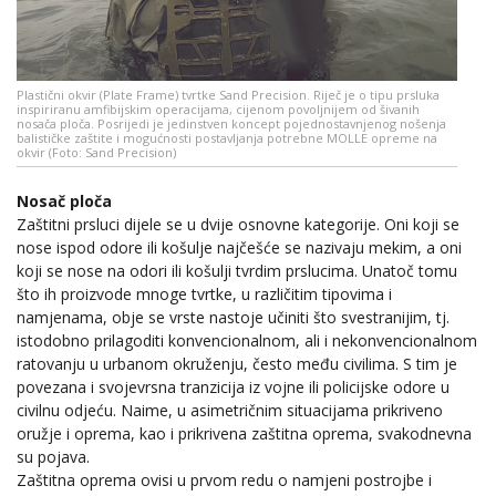
Plastični okvir (Plate Frame) tvrtke Sand Precision. Riječ je o tipu prsluka
inspiriranu amfibijskim operacijama, cijenom povoljnijem od šivanih
nosača ploča. Posrijedi je jedinstven koncept pojednostavnjenog nošenja
balističke zaštite i mogućnosti postavljanja potrebne MOLLE opreme na
okvir (Foto: Sand Precision)
Nosač ploča
Zaštitni prsluci dijele se u dvije osnovne kategorije. Oni koji se
nose ispod odore ili košulje najčešće se nazivaju mekim, a oni
koji se nose na odori ili košulji tvrdim prslucima. Unatoč tomu
što ih proizvode mnoge tvrtke, u različitim tipovima i
namjenama, obje se vrste nastoje učiniti što svestranijim, tj.
istodobno prilagoditi konvencionalnom, ali i nekonvencionalnom
ratovanju u urbanom okruženju, često među civilima. S tim je
povezana i svojevrsna tranzicija iz vojne ili policijske odore u
civilnu odjeću. Naime, u asimetričnim situacijama prikriveno
oružje i oprema, kao i prikrivena zaštitna oprema, svakodnevna
su pojava.
Zaštitna oprema ovisi u prvom redu o namjeni postrojbe i