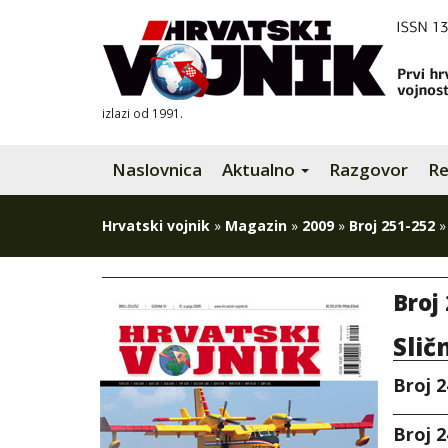
izlazi od 1991.
Naslovnica
Aktualno
Razgovor
Re
Hrvatski vojnik
»
Magazin
»
2009
»
Broj 251-252
Broj 
Slič
Broj 2
Broj 2