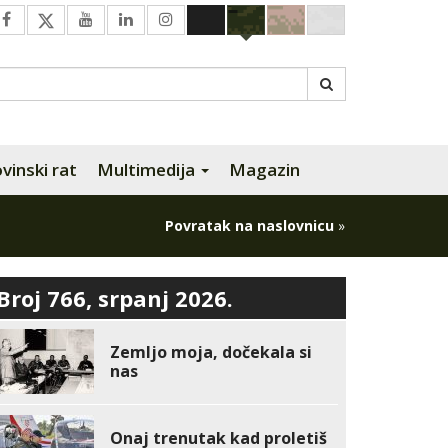
inski rat
Multimedija
Magazin
Povratak na naslovnicu
»
Broj 766, srpanj 2026.
Zemljo moja, dočekala si
nas
Onaj trenutak kad proletiš