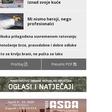
iznad svoje kuće
Mi nismo heroji, nego
profesionalci
Obuka prilagođena suvremenom ratovanju
Donošenje brze, pravodobne i dobre odluke
Što se krvlju brani, ne pušta se lako
Pročitaj
Preuzmi PDF