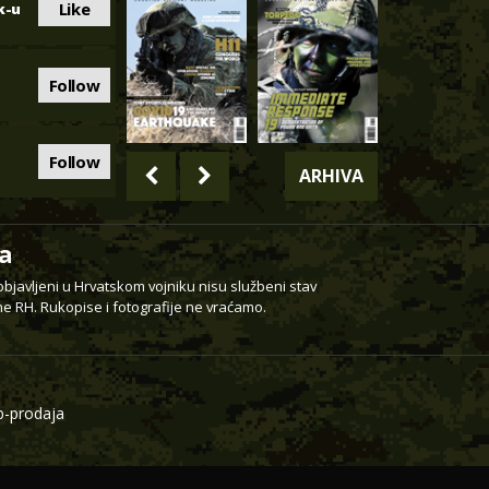
Like
k-u
Follow
Follow
ARHIVA
a
 objavljeni u Hrvatskom vojniku nisu službeni stav
e RH. Rukopise i fotografije ne vraćamo.
-prodaja