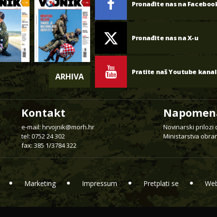
Pronađite nas na Faceboo
Pronađite nas na X-u
Pratite naš Youtube kanal
ARHIVA
Kontakt
Napomen
e-mail:
hrvojnik@morh.hr
Novinarski prilozi
tel: 0752 24 302
Ministarstva obran
fax: 385 1/3784 322
Marketing
Impressum
Pretplati se
Web