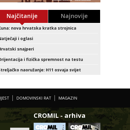
Najčitanije
Najnovije
Kuna: nova hrvatska kratka strojnica
Natječaji i oglasi
Hrvatski snajperi
Orijentacija i fizička spremnost na testu
Streljačko naoružanje: H11 osvaja svijet
IJEST
DOMOVINSKI RAT
MAGAZIN
CROMIL - arhiva