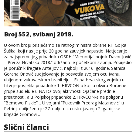
Broj 552, svibanj 2018.
U ovom broju prisjećamo se ratnog ministra obrane RH Gojka
Šuška, koji nas je prije 20 godina zauvijek napustio. Natjecanje
za najspremnijeg pripadnika OSRH “Memorijal bojnik Davor Jović
– Prvi za Hrvatsku 2018.” održano je početkom svibnja. Pobijedio
je poručnik fregate Ante Jović, najbolji iz 2016. godine. Satnica
Gorana Orlović sudjelovanje je posvetila svojem ocu Ivanu,
ubijenom vukovarskom branitelju… Ekipa Hrvatskog vojnika u
Litvi je posjetila pripadnike 1. HRVCON-a koji u okviru Borbene
grupe sudjeluje u NATO-ovoj aktivnosti Ojačane prednje
prisutnosti, a u Poljskoj pripadnike 2. HRVCON-a na poligonu
“Bemowo Piskie”… U vojarni “Pukovnik Predrag Matanović” u
Petrinji obilježena je 27. obljetnica ustrojavanja 2. gardijske
brigade Gromovi…
Slični članci