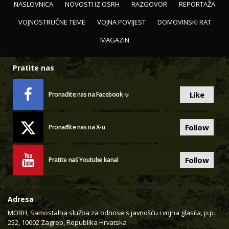
NASLOVNICA
NOVOSTI IZ OSRH
RAZGOVOR
REPORTAŽA
VOJNOSTRUČNE TEME
VOJNA POVIJEST
DOMOVINSKI RAT
MAGAZIN
Pratite nas
Like
Pronađite nas na Facebook-u
Follow
Pronađite nas na X-u
Follow
Pratite naš Youtube kanal
Adresa
MORH, Samostalna služba za odnose s javnošću i vojna glasila, p.p.
252, 10002 Zagreb, Republika Hrvatska