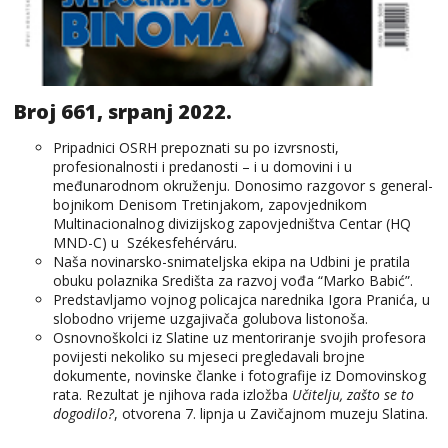
Broj 661, srpanj 2022.
Pripadnici OSRH prepoznati su po izvrsnosti,
profesionalnosti i predanosti – i u domovini i u
međunarodnom okruženju. Donosimo razgovor s general-
bojnikom Denisom Tretinjakom, zapovjednikom
Multinacionalnog divizijskog zapovjedništva Centar (HQ
MND-C) u Székesfehérváru.
Naša novinarsko-snimateljska ekipa na Udbini je pratila
obuku polaznika Središta za razvoj vođa “Marko Babić”.
Predstavljamo vojnog policajca narednika Igora Pranića, u
slobodno vrijeme uzgajivača golubova listonoša.
Osnovnoškolci iz Slatine uz mentoriranje svojih profesora
povijesti nekoliko su mjeseci pregledavali brojne
dokumente, novinske članke i fotografije iz Domovinskog
rata. Rezultat je njihova rada izložba
Učitelju, zašto se to
dogodilo?
, otvorena 7. lipnja u Zavičajnom muzeju Slatina.