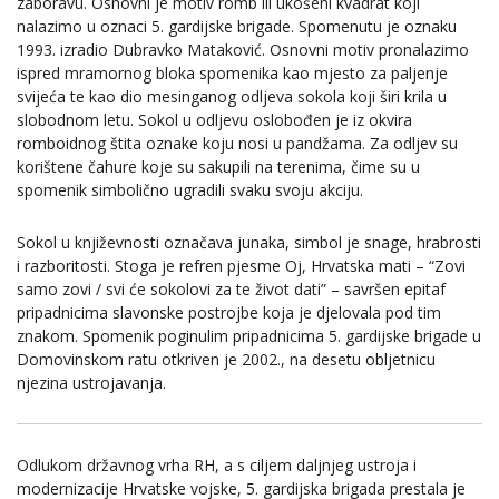
zaboravu. Osnovni je motiv romb ili ukošeni kvadrat koji
nalazimo u oznaci 5. gardijske brigade. Spomenutu je oznaku
1993. izradio Dubravko Mataković. Osnovni motiv pronalazimo
ispred mramornog bloka spomenika kao mjesto za paljenje
svijeća te kao dio mesinganog odljeva sokola koji širi krila u
slobodnom letu. Sokol u odljevu oslobođen je iz okvira
romboidnog štita oznake koju nosi u pandžama. Za odljev su
korištene čahure koje su sakupili na terenima, čime su u
spomenik simbolično ugradili svaku svoju akciju.
Sokol u književnosti označava junaka, simbol je snage, hrabrosti
i razboritosti. Stoga je refren pjesme Oj, Hrvatska mati – “Zovi
samo zovi / svi će sokolovi za te život dati” – savršen epitaf
pripadnicima slavonske postrojbe koja je djelovala pod tim
znakom. Spomenik poginulim pripadnicima 5. gardijske brigade u
Domovinskom ratu otkriven je 2002., na desetu obljetnicu
njezina ustrojavanja.
Odlukom državnog vrha RH, a s ciljem daljnjeg ustroja i
modernizacije Hrvatske vojske, 5. gardijska brigada prestala je