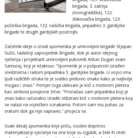
brigada, 3. satnija
(novogradiška), 122.
đakovačka brigada, 123.
požeška brigada, 132. našička brigada, pripadnici 3. gardijske
brigade te drugih gardijskih postrojbi.
Začetnik ideje o izradi spomenika je umirovljeni brigadir Stjepan
Sučić, tadašnji zapovjednik Brigade, dok je autor idejnog
rješenja i projektant umirovljeni pukovnik Antun Dugan zvani
Samuraj, koji je istaknuo: “Spomenik je u potpunosti izrađen
sredstvima i radom pripadnika 5. gardijske brigade. U vojsci ima
ljudi različitih struka te je svatko pridonio onako kako je najbolje
mogao i znao.” Primjer toga uklesani je križ s motivom pletera
kao simbola povijesne žrtve. “Pronašao sam pripadnika koji je
znao kako računalno izraditi stilizirani križ s motivom pletera koji
se nalazi na vojničkim oznakama. Potom sam mu puhao za
vratom dok ga nije napravio,” prisjeća se.
Svaki detalj spomenika krije priču, osobni doprinos
materijalizaciji sjećanja na one koje su izgubili, a žele ih oteti