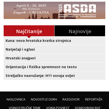
Najčitanije
Najnovije
Kuna: nova hrvatska kratka strojnica
Natječaji i oglasi
Hrvatski snajperi
Orijentacija i fizička spremnost na testu
Streljačko naoružanje: H11 osvaja svijet
NASLOVNICA
NOVOSTI IZ OSRH
RAZGOVOR
REPORTAŽA
VOJNOSTRUČNE TEME
VOJNA POVIJEST
DOMOVINSKI RAT