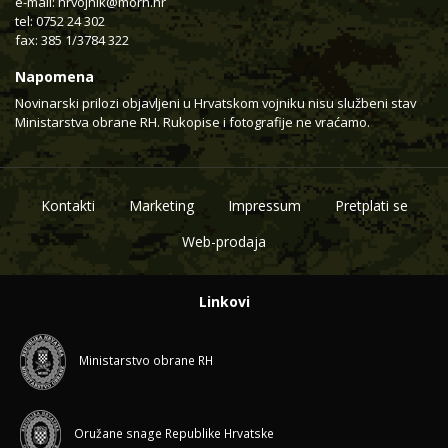
e-mail:
hrvojnik@morh.hr
tel: 0752 24 302
fax: 385 1/3784 322
Napomena
Novinarski prilozi objavljeni u Hrvatskom vojniku nisu službeni stav
Ministarstva obrane RH. Rukopise i fotografije ne vraćamo.
Kontakti
Marketing
Impressum
Pretplati se
Web-prodaja
Linkovi
Ministarstvo obrane RH
Oružane snage Republike Hrvatske