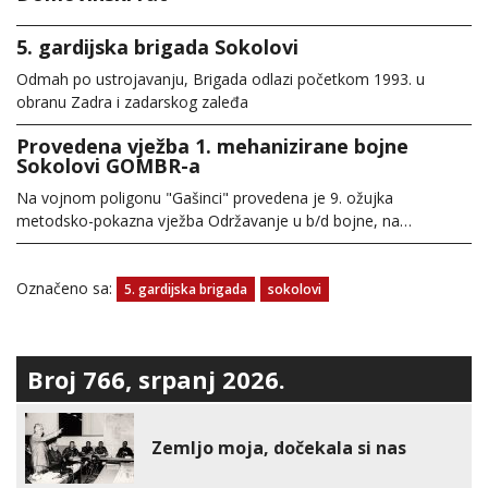
5. gardijska brigada Sokolovi
Odmah po ustrojavanju, Brigada odlazi početkom 1993. u
obranu Zadra i zadarskog zaleđa
Provedena vježba 1. mehanizirane bojne
Sokolovi GOMBR-a
Na vojnom poligonu "Gašinci" provedena je 9. ožujka
metodsko-pokazna vježba Održavanje u b/d bojne, na…
Označeno sa:
5. gardijska brigada
sokolovi
Broj 766, srpanj 2026.
Zemljo moja, dočekala si nas