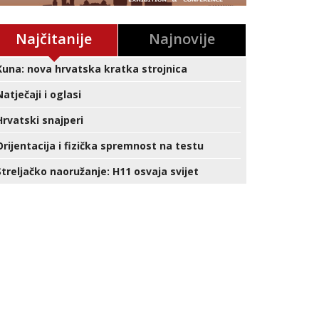
Najčitanije
Najnovije
Kuna: nova hrvatska kratka strojnica
Natječaji i oglasi
Hrvatski snajperi
Orijentacija i fizička spremnost na testu
Streljačko naoružanje: H11 osvaja svijet