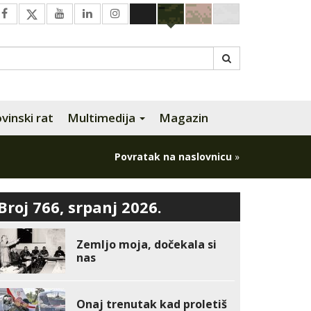
inski rat
Multimedija
Magazin
Povratak na naslovnicu
»
Broj 766, srpanj 2026.
Zemljo moja, dočekala si
nas
Onaj trenutak kad proletiš