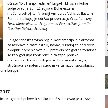
učilištu “Dr. Franjo Tuđman” brigadir Miroslav Kuhar
sudjelovao je 25. i 26. rujna u Bukureštu na
međunarodnoj konferenciji Armoured Vehicles Eastern
Europe, na kojoj je održao prezentaciju
Croatian Long
Term Modernisation Programme: Perspectives from the
Croatian Defence Academy
.
Prilagođena izazovima regije, konferencija je platforma
za rasprave o razmještaju, nabavi, suradnji te održivosti
oklopnih borbenih vozila. U proteklih pet godina formirala
se kao godišnja konferencija za zapovjednike
mehaniziranih i oklopnih postrojbi iz zemalja regije,
stručnjake za nabavu i stručnjake za razvoj sposobnosti,
adne Europe.
 2017
đman" general-pukovnik Slavko Barić sudjelovao je 4. travnja