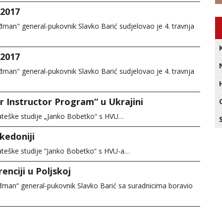
 2017
đman" general-pukovnik Slavko Barić sudjelovao je 4. travnja
 2017
đman" general-pukovnik Slavko Barić sudjelovao je 4. travnja
 Instructor Program“ u Ukrajini
rateške studije „Janko Bobetko“ s HVU…
kedoniji
rateške studije ”Janko Bobetko“ s HVU-a…
nciji u Poljskoj
uđman“ general-pukovnik Slavko Barić sa suradnicima boravio