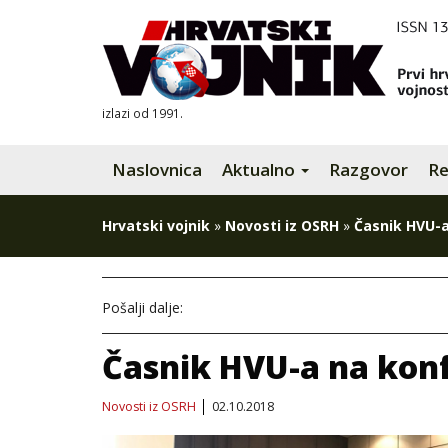
izlazi od 1991.
Naslovnica
Aktualno
Razgovor
Re
Hrvatski vojnik
»
Novosti iz OSRH
»
Časnik HVU-a
Pošalji dalje:
Časnik HVU-a na konf
Novosti iz OSRH
02.10.2018