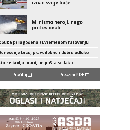
iznad svoje kuće
Mi nismo heroji, nego
profesionalci
Obuka prilagođena suvremenom ratovanju
Donošenje brze, pravodobne i dobre odluke
Što se krvlju brani, ne pušta se lako
Pročitaj
Preuzmi PDF