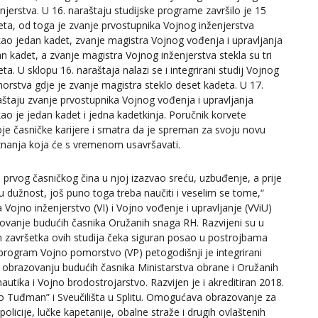
njerstva. U 16. naraštaju studijske programe završilo je 15
eta, od toga je zvanje prvostupnika Vojnog inženjerstva
kao jedan kadet, zvanje magistra Vojnog vođenja i upravljanja
n kadet, a zvanje magistra Vojnog inženjerstva stekla su tri
ta. U sklopu 16. naraštaja nalazi se i integrirani studij Vojnog
orstva gdje je zvanje magistra steklo deset kadeta. U 17.
aštaju zvanje prvostupnika Vojnog vođenja i upravljanja
ao je jedan kadet i jedna kadetkinja. Poručnik korvete
e časničke karijere i smatra da je spreman za svoju novu
znanja koja će s vremenom usavršavati.
 prvog časničkog čina u njoj izazvao sreću, uzbuđenje, a prije
užnost, još puno toga treba naučiti i veselim se tome,“
 Vojno inženjerstvo (VI) i Vojno vođenje i upravljanje (VViU)
ovanje budućih časnika Oružanih snaga RH. Razvijeni su u
n završetka ovih studija čeka siguran posao u postrojbama
 program Vojno pomorstvo (VP) petogodišnji je integrirani
en obrazovanju budućih časnika Ministarstva obrane i Oružanih
utika i Vojno brodostrojarstvo. Razvijen je i akreditiran 2018.
njo Tuđman” i Sveučilišta u Splitu. Omogućava obrazovanje za
olicije, lučke kapetanije, obalne straže i drugih ovlaštenih