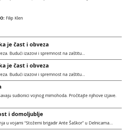
TO:
Filip Klen
ka je čast i obveza
bveza. Budući izazovi i spremnost na zaštitu…
ka je čast i obveza
bveza. Budući izazovi i spremnost na zaštitu…
a
šavaju sudionici vojnog mimohoda. Pročitajte njihove izjave.
st i domoljublje
bnja u vojarni “Stožerni brigadir Ante Šaškor” u Delnicama…