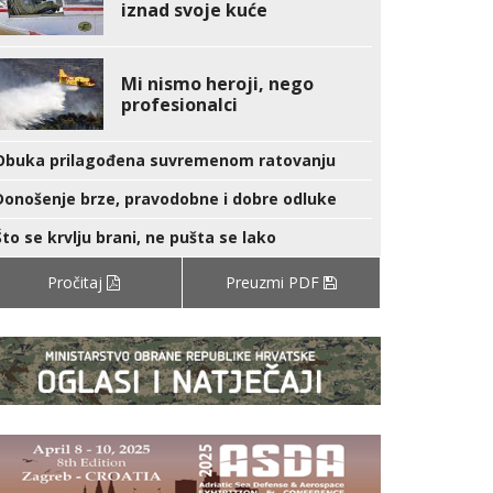
iznad svoje kuće
Mi nismo heroji, nego
profesionalci
Obuka prilagođena suvremenom ratovanju
Donošenje brze, pravodobne i dobre odluke
Što se krvlju brani, ne pušta se lako
Pročitaj
Preuzmi PDF