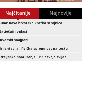
Najčitanije
Najnovije
Kuna: nova hrvatska kratka strojnica
Natječaji i oglasi
Hrvatski snajperi
Orijentacija i fizička spremnost na testu
Streljačko naoružanje: H11 osvaja svijet