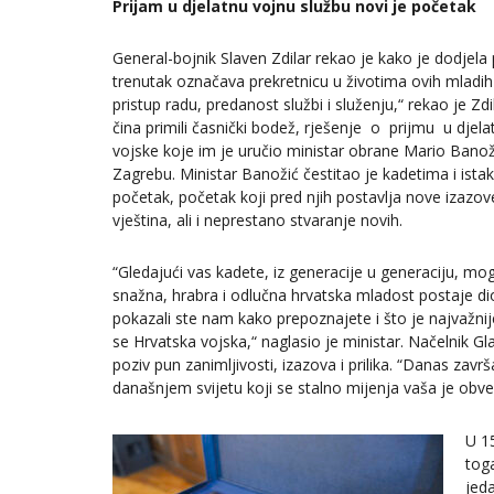
Prijam u djelatnu vojnu službu novi je početak
General-bojnik Slaven Zdilar rekao je kako je dodjel
trenutak označava prekretnicu u životima ovih mladih lj
pristup radu, predanost službi i služenju,“ rekao je Zd
čina primili časnički bodež, rješenje o prijmu u djel
vojske koje im je uručio ministar obrane Mario Bano
Zagrebu. Ministar Banožić čestitao je kadetima i ista
početak, početak koji pred njih postavlja nove izazov
vještina, ali i neprestano stvaranje novih.
“Gledajući vas kadete, iz generacije u generaciju, mog
snažna, hrabra i odlučna hrvatska mladost postaje d
pokazali ste nam kako prepoznajete i što je najvažnije
se Hrvatska vojska,“ naglasio je ministar. Načelnik G
poziv pun zanimljivosti, izazova i prilika. “Danas z
današnjem svijetu koji se stalno mijenja vaša je obvez
U 1
tog
jed