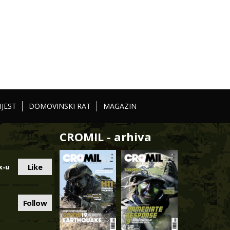
IJEST
DOMOVINSKI RAT
MAGAZIN
CROMIL - arhiva
Like
k-u
Follow