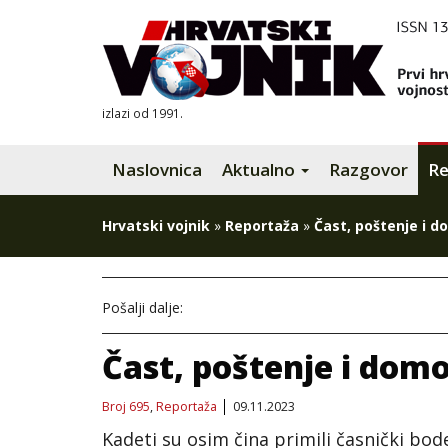
izlazi od 1991.
Naslovnica
Aktualno
Razgovor
Re
Hrvatski vojnik
»
Reportaža
»
Čast, poštenje i d
Pošalji dalje:
Čast, poštenje i domo
Broj 695
,
Reportaža
09.11.2023
Kadeti su osim čina primili časnički bode