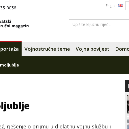
English
portaža
Vojnostručne teme
Vojna povijest
Domov
omoljublje
ljublje
ž, rješenje o prijmu u djelatnu vojnu službu i