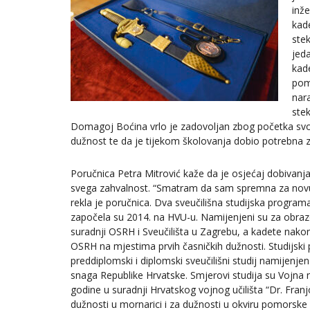
inže
kad
ste
jeda
kade
pom
nar
stek
Domagoj Boćina vrlo je zadovoljan zbog početka svoj
dužnost te da je tijekom školovanja dobio potrebna 
Poručnica Petra Mitrović kaže da je osjećaj dobivanja
svega zahvalnost. “Smatram da sam spremna za novu d
rekla je poručnica. Dva sveučilišna studijska programa
započela su 2014. na HVU-u. Namijenjeni su za obraz
suradnji OSRH i Sveučilišta u Zagrebu, a kadete nako
OSRH na mjestima prvih časničkih dužnosti. Studijski
preddiplomski i diplomski sveučilišni studij namijenj
snaga Republike Hrvatske. Smjerovi studija su Vojna na
godine u suradnji Hrvatskog vojnog učilišta “Dr. Fra
dužnosti u mornarici i za dužnosti u okviru pomorske p