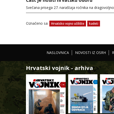
Čast je nositi hrvatsku odoru
Svečana prisega 27. naraštaja ročnika na dragovolj
Označeno sa:
Hrvatsko vojno učilište
kadeti
NASLOVNICA
NOVOSTI IZ OSRH
Hrvatski vojnik - arhiva