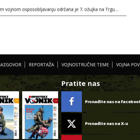
nom vojnom osposobljavanju održana je 7. ožujka na Trgu…
RAZGOVOR
REPORTAŽA
VOJNOSTRUČNE TEME
VOJNA POV
Pratite nas
Pronađite nas na Faceboo
Pronađite nas na X-u