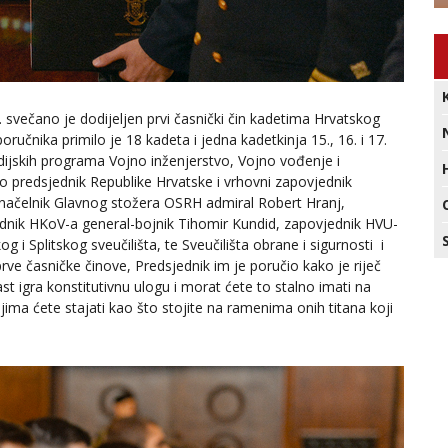
. svečano je dodijeljen prvi časnički čin kadetima Hrvatskog
ručnika primilo je 18 kadeta i jedna kadetkinja 15., 16. i 17.
udijskih programa Vojno inženjerstvo, Vojno vođenje i
o predsjednik Republike Hrvatske i vrhovni zapovjednik
načelnik Glavnog stožera OSRH admiral Robert Hranj,
jednik HKoV-a general-bojnik Tihomir Kundid, zapovjednik HVU-
g i Splitskog sveučilišta, te Sveučilišta obrane i sigurnosti i
ve časničke činove, Predsjednik im je poručio kako je riječ
st igra konstitutivnu ulogu i morat ćete to stalno imati na
ojima ćete stajati kao što stojite na ramenima onih titana koji