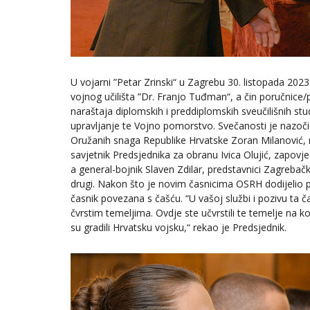
U vojarni ”Petar Zrinski“ u Zagrebu 30. listopada 2023
vojnog učilišta ”Dr. Franjo Tuđman“, a čin poručnice/po
naraštaja diplomskih i preddiplomskih sveučilišnih st
upravljanje te Vojno pomorstvo. Svečanosti je nazoči
Oružanih snaga Republike Hrvatske Zoran Milanović, 
savjetnik Predsjednika za obranu Ivica Olujić, zapov
a general-bojnik Slaven Zdilar, predstavnici Zagrebačko
drugi. Nakon što je novim časnicima OSRH dodijelio pr
časnik povezana s čašću. “U vašoj službi i pozivu ta ča
čvrstim temeljima. Ovdje ste učvrstili te temelje na k
su gradili Hrvatsku vojsku,“ rekao je Predsjednik.