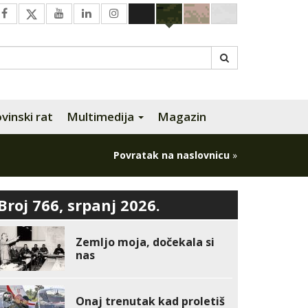
inski rat
Multimedija
Magazin
Povratak na naslovnicu
»
Broj 766, srpanj 2026.
Zemljo moja, dočekala si
nas
Onaj trenutak kad proletiš