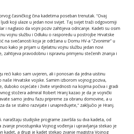
a prvog časničkog čina kadetima poseban trenutak. “Ovaj
udi koji ulaze u jedan novi svijet. Taj svijet traži odgovorniji
ilar i naglasio da vojni poziv zahtijeva odricanje. Kadeti su osim
atnu vojnu službu i Odluku o rasporedu u postrojbe Hrvatske
žić na svečanosti koja je održana u Domu HV-a “Zvonimir” u
knuo kako je prijam u djelatnu vojnu službu jedan novi
e, zahtijeva pravodobnu i ispravnu primjenu stečenih znanja i
u reći kako sam uvjeren, ali i ponosan da jedna uistinu
io naše Hrvatske vojske. Samim izborom vojnog poziva,
, duboko osjećate i živite vrijednosti na kojima počiva i gradi
lavnog stožera admiral Robert Hranj kazao je da je vojnički
avršavate samo jednu fazu pripreme za obranu domovine, a u
a da se stalno razvijate i unapređujete,“ zaključio je Hranj.
5. naraštaju studijske programe završila su dva kadeta, od
a zvanje prvostupnika Vojnog vođenja i upravljanja stekao je
an kadet, a drugi je kadet stekao zvanje magistra Vojnog