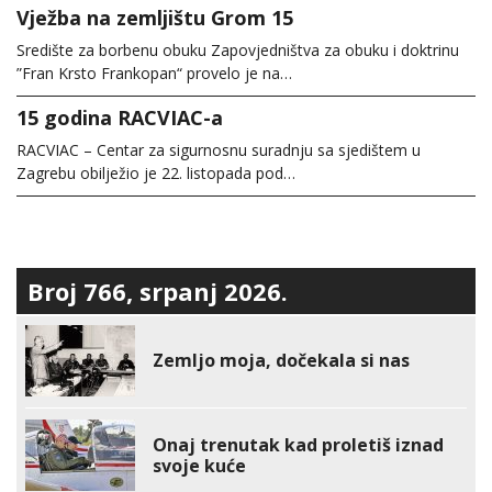
Vježba na zemljištu Grom 15
Središte za borbenu obuku Zapovjedništva za obuku i doktrinu
”Fran Krsto Frankopan“ provelo je na…
15 godina RACVIAC-a
RACVIAC – Centar za sigurnosnu suradnju sa sjedištem u
Zagrebu obilježio je 22. listopada pod…
Broj 766, srpanj 2026.
Zemljo moja, dočekala si nas
Onaj trenutak kad proletiš iznad
svoje kuće