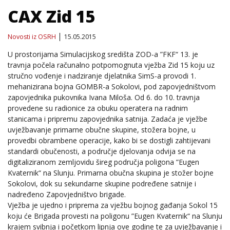
CAX Zid 15
Novosti iz OSRH
15.05.2015
U prostorijama Simulacijskog središta ZOD-a ”FKF“ 13. je
travnja počela računalno potpomognuta vježba Zid 15 koju uz
stručno vođenje i nadziranje djelatnika SimS-a provodi 1.
mehanizirana bojna GOMBR-a Sokolovi, pod zapovjedništvom
zapovjednika pukovnika Ivana Miloša. Od 6. do 10. travnja
provedene su radionice za obuku operatera na radnim
stanicama i pripremu zapovjednika satnija. Zadaća je vježbe
uvježbavanje primarne obučne skupine, stožera bojne, u
provedbi obrambene operacije, kako bi se dostigli zahtijevani
standardi obučenosti, a područje djelovanja odvija se na
digitaliziranom zemljovidu šireg područja poligona ”Eugen
Kvaternik“ na Slunju. Primarna obučna skupina je stožer bojne
Sokolovi, dok su sekundarne skupine podređene satnije i
nadređeno Zapovjedništvo brigade.
Vježba je ujedno i priprema za vježbu bojnog gađanja Sokol 15
koju će Brigada provesti na poligonu ”Eugen Kvaternik“ na Slunju
krajem svibnja i početkom lipnja ove godine te za uvježbavanje i