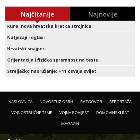
Najčitanije
Najnovije
Kuna: nova hrvatska kratka strojnica
Natječaji i oglasi
Hrvatski snajperi
Orijentacija i fizička spremnost na testu
Streljačko naoružanje: H11 osvaja svijet
NASLOVNICA
NOVOSTI IZ OSRH
RAZGOVOR
REPORTAŽA
VOJNOSTRUČNE TEME
VOJNA POVIJEST
DOMOVINSKI RAT
MAGAZIN