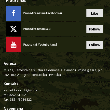
Pratite nas
Like
Pronađite nas na Facebook-u
Follow
Pronađite nas na X-u
Follow
Pratite naš Youtube kanal
Adresa
MORH, Samostalna služba za odnose s javnošću i vojna glasila, p.p.
252, 10002 Zagreb, Republika Hrvatska
Kontakt
e-mail:
hrvojnik@morh.hr
tel: 0752 24 302
fax: 385 1/3784 322
Napomena