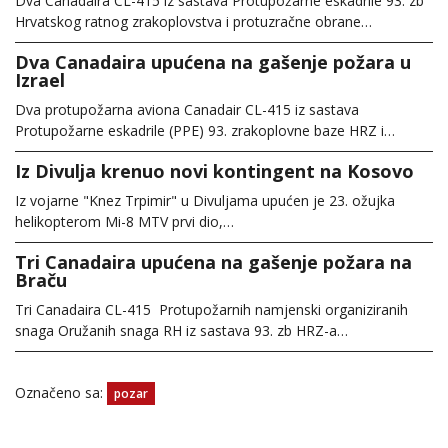
Dva Canadaira CL-415 iz sastava Protupožarne eskadrile 93. zb
Hrvatskog ratnog zrakoplovstva i protuzračne obrane…
Dva Canadaira upućena na gašenje požara u
Izrael
Dva protupožarna aviona Canadair CL-415 iz sastava
Protupožarne eskadrile (PPE) 93. zrakoplovne baze HRZ i…
Iz Divulja krenuo novi kontingent na Kosovo
Iz vojarne "Knez Trpimir" u Divuljama upućen je 23. ožujka
helikopterom Mi-8 MTV prvi dio,…
Tri Canadaira upućena na gašenje požara na
Braču
Tri Canadaira CL-415 Protupožarnih namjenski organiziranih
snaga Oružanih snaga RH iz sastava 93. zb HRZ-a…
Označeno sa:
pozar