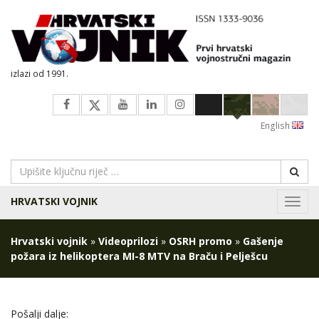
izlazi od 1991.
English
HRVATSKI VOJNIK
Navig
Hrvatski vojnik
»
Videoprilozi
»
OSRH promo
»
Gašenje
požara iz helikoptera MI-8 MTV na Braču i Pelješcu
Pošalji dalje: