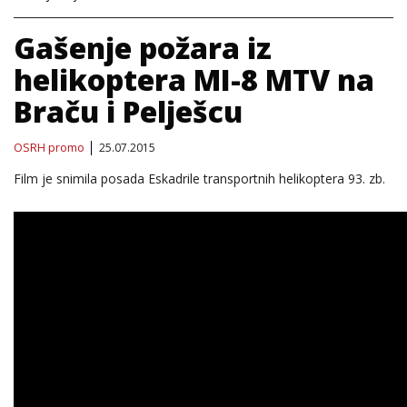
Gašenje požara iz
helikoptera MI-8 MTV na
Braču i Pelješcu
OSRH promo
25.07.2015
Film je snimila posada Eskadrile transportnih helikoptera 93. zb.