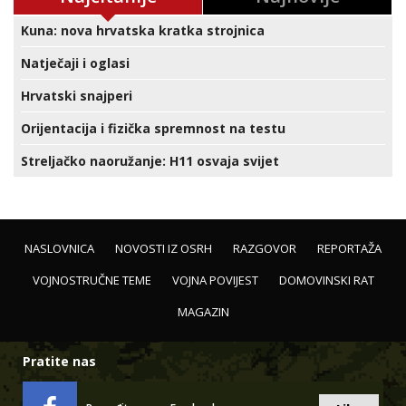
Kuna: nova hrvatska kratka strojnica
Natječaji i oglasi
Hrvatski snajperi
Orijentacija i fizička spremnost na testu
Streljačko naoružanje: H11 osvaja svijet
NASLOVNICA
NOVOSTI IZ OSRH
RAZGOVOR
REPORTAŽA
VOJNOSTRUČNE TEME
VOJNA POVIJEST
DOMOVINSKI RAT
MAGAZIN
Pratite nas