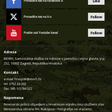
Like
Pronađite nas na Facebook-u
Follow
Pronađite nas na X-u
Follow
Pratite naš Youtube kanal
Adresa
MORH, Samostalna služba za odnose s javnošću i vojna glasila, p.p.
252, 10002 Zagreb, Republika Hrvatska
Kontakt
e-mail:
hrvojnik@morh.hr
tel: 0752 24 302
fax: 385 1/3784 322
Napomena
Novinarski prilozi objavljeni u Hrvatskom vojniku nisu službeni stav
Ministarstva obrane RH. Rukopise i fotografije ne vraćamo.