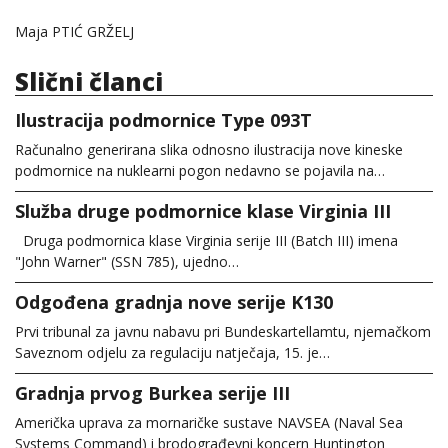
Maja PTIĆ GRŽELJ
Slični članci
Ilustracija podmornice Type 093T
Računalno generirana slika odnosno ilustracija nove kineske
podmornice na nuklearni pogon nedavno se pojavila na…
Služba druge podmornice klase Virginia III
Druga podmornica klase Virginia serije III (Batch III) imena
"John Warner" (SSN 785), ujedno…
Odgođena gradnja nove serije K130
Prvi tribunal za javnu nabavu pri Bundeskartellamtu, njemačkom
Saveznom odjelu za regulaciju natječaja, 15. je…
Gradnja prvog Burkea serije III
Američka uprava za mornaričke sustave NAVSEA (Naval Sea
Systems Command) i brodograđevni koncern Huntington