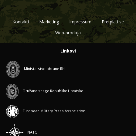
Kontakti
Marketing
Impressum
Pretplati se
Web-prodaja
Linkovi
Ministarstvo obrane RH
Oružane snage Republike Hrvatske
European Military Press Association
NATO