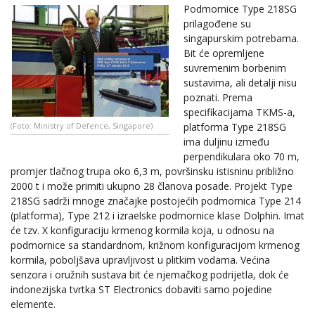
Podmornice Type 218SG
prilagođene su
singapurskim potrebama.
Bit će opremljene
suvremenim borbenim
sustavima, ali detalji nisu
poznati. Prema
specifikacijama TKMS-a,
platforma Type 218SG
(Foto: Ministry of Defence, Singapore)
ima duljinu između
perpendikulara oko 70 m,
promjer tlačnog trupa oko 6,3 m, površinsku istisninu približno
2000 t i može primiti ukupno 28 članova posade. Projekt Type
218SG sadrži mnoge značajke postojećih podmornica Type 214
(platforma), Type 212 i izraelske podmornice klase Dolphin. Imat
će tzv. X konfiguraciju krmenog kormila koja, u odnosu na
podmornice sa standardnom, križnom konfiguracijom krmenog
kormila, poboljšava upravljivost u plitkim vodama. Većina
senzora i oružnih sustava bit će njemačkog podrijetla, dok će
indonezijska tvrtka ST Electronics dobaviti samo pojedine
elemente.