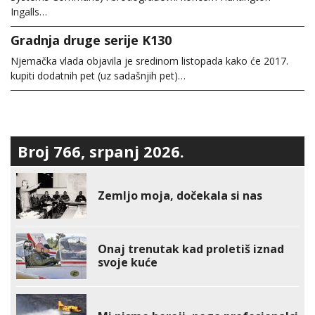
Ingalls…
Gradnja druge serije K130
Njemačka vlada objavila je sredinom listopada kako će 2017.
kupiti dodatnih pet (uz sadašnjih pet)…
Broj 766, srpanj 2026.
Zemljo moja, dočekala si nas
Onaj trenutak kad proletiš iznad
svoje kuće