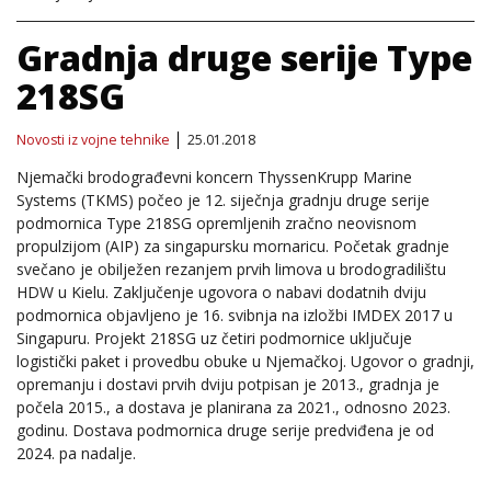
Gradnja druge serije Type
218SG
Novosti iz vojne tehnike
25.01.2018
Njemački brodograđevni koncern ThyssenKrupp Marine
Systems (TKMS) počeo je 12. siječnja gradnju druge serije
podmornica Type 218SG opremljenih zračno neovisnom
propulzijom (AIP) za singapursku mornaricu. Početak gradnje
svečano je obilježen rezanjem prvih limova u brodogradilištu
HDW u Kielu. Zaključenje ugovora o nabavi dodatnih dviju
podmornica objavljeno je 16. svibnja na izložbi IMDEX 2017 u
Singapuru. Projekt 218SG uz četiri podmornice uključuje
logistički paket i provedbu obuke u Njemačkoj. Ugovor o gradnji,
opremanju i dostavi prvih dviju potpisan je 2013., gradnja je
počela 2015., a dostava je planirana za 2021., odnosno 2023.
godinu. Dostava podmornica druge serije predviđena je od
2024. pa nadalje.