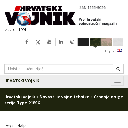
izlazi od 1991.
English
HRVATSKI VOJNIK
Navig
Hrvatski vojnik
»
Novosti iz vojne tehnike
»
Gradnja druge
serije Type 218SG
Pošalji dalje: