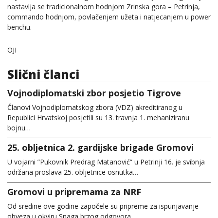
nastavlja se tradicionalnom hodnjom Zrinska gora – Petrinja,
commando hodnjom, povlačenjem užeta i natjecanjem u power
benchu.
OJI
Slični članci
Vojnodiplomatski zbor posjetio Tigrove
Članovi Vojnodiplomatskog zbora (VDZ) akreditiranog u
Republici Hrvatskoj posjetili su 13. travnja 1. mehaniziranu
bojnu…
25. obljetnica 2. gardijske brigade Gromovi
U vojarni ”Pukovnik Predrag Matanović” u Petrinji 16. je svibnja
održana proslava 25. obljetnice osnutka…
Gromovi u pripremama za NRF
Od sredine ove godine započele su pripreme za ispunjavanje
obveza u okviru Snaga brzog odgovora…