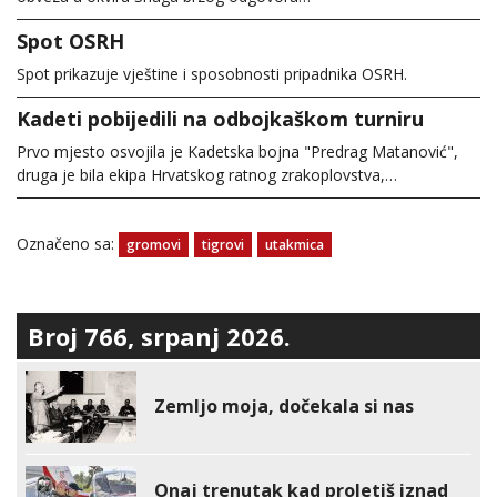
Spot OSRH
Spot prikazuje vještine i sposobnosti pripadnika OSRH.
Kadeti pobijedili na odbojkaškom turniru
Prvo mjesto osvojila je Kadetska bojna "Predrag Matanović",
druga je bila ekipa Hrvatskog ratnog zrakoplovstva,…
Označeno sa:
gromovi
tigrovi
utakmica
Broj 766, srpanj 2026.
Zemljo moja, dočekala si nas
Onaj trenutak kad proletiš iznad