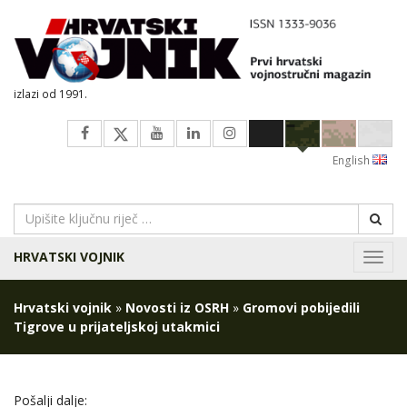
izlazi od 1991.
English
HRVATSKI VOJNIK
Navig
Hrvatski vojnik
»
Novosti iz OSRH
»
Gromovi pobijedili
Tigrove u prijateljskoj utakmici
Pošalji dalje: