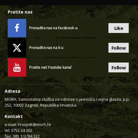
Pratite nas
Like
Pronađite nas na Facebook-u
Follow
Pronađite nas na X-u
Follow
Pratite naš Youtube kanal
Adresa
MORH, Samostalna služba za odnose s javnošću i vojna glasila, p.p.
252, 10002 Zagreb, Republika Hrvatska
Kontakt
e-mail:
hrvojnik@morh.hr
tel: 0752 24 302
fax: 385 1/3784 322