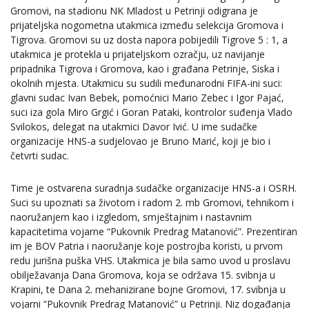
Gromovi, na stadionu NK Mladost u Petrinji odigrana je
prijateljska nogometna utakmica između selekcija Gromova i
Tigrova. Gromovi su uz dosta napora pobijedili Tigrove 5 : 1, a
utakmica je protekla u prijateljskom ozračju, uz navijanje
pripadnika Tigrova i Gromova, kao i građana Petrinje, Siska i
okolnih mjesta. Utakmicu su sudili međunarodni FIFA-ini suci:
glavni sudac Ivan Bebek, pomoćnici Mario Zebec i Igor Pajać,
suci iza gola Miro Grgić i Goran Pataki, kontrolor suđenja Vlado
Svilokos, delegat na utakmici Davor Ivić. U ime sudačke
organizacije HNS-a sudjelovao je Bruno Marić, koji je bio i
četvrti sudac.
Time je ostvarena suradnja sudačke organizacije HNS-a i OSRH.
Suci su upoznati sa životom i radom 2. mb Gromovi, tehnikom i
naoružanjem kao i izgledom, smještajnim i nastavnim
kapacitetima vojarne “Pukovnik Predrag Matanović”. Prezentiran
im je BOV Patria i naoružanje koje postrojba koristi, u prvom
redu jurišna puška VHS. Utakmica je bila samo uvod u proslavu
obilježavanja Dana Gromova, koja se održava 15. svibnja u
Krapini, te Dana 2. mehanizirane bojne Gromovi, 17. svibnja u
vojarni “Pukovnik Predrag Matanović” u Petrinji. Niz događanja