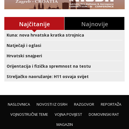
Najčitanije
Najnovije
Kuna: nova hrvatska kratka strojnica
Natječaji i oglasi
Hrvatski snajperi
Orijentacija i fizička spremnost na testu
Streljačko naoružanje: H11 osvaja svijet
NASLOVNICA
NOVOSTI IZ OSRH
RAZGOVOR
REPORTAŽA
VOJNOSTRUČNE TEME
VOJNA POVIJEST
DOMOVINSKI RAT
MAGAZIN