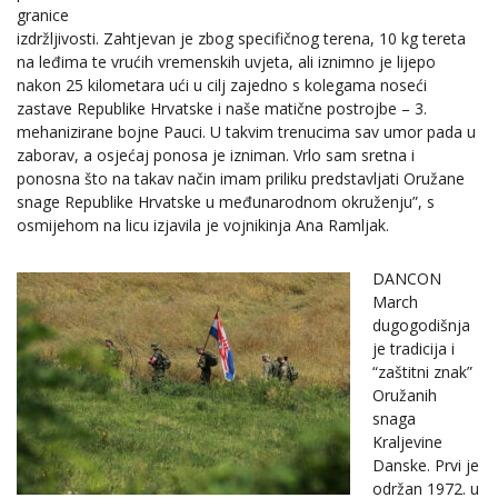
granice
izdržljivosti. Zahtjevan je zbog specifičnog terena, 10 kg tereta
na leđima te vrućih vremenskih uvjeta, ali iznimno je lijepo
nakon 25 kilometara ući u cilj zajedno s kolegama noseći
zastave Republike Hrvatske i naše matične postrojbe – 3.
mehanizirane bojne Pauci. U takvim trenucima sav umor pada u
zaborav, a osjećaj ponosa je izniman. Vrlo sam sretna i
ponosna što na takav način imam priliku predstavljati Oružane
snage Republike Hrvatske u međunarodnom okruženju”, s
osmijehom na licu izjavila je vojnikinja Ana Ramljak.
DANCON
March
dugogodišnja
je tradicija i
“zaštitni znak”
Oružanih
snaga
Kraljevine
Danske. Prvi je
održan 1972. u