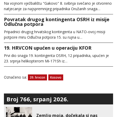
Na vojnom vježbalištu "Gakovo" 8. svibnja svečano je otvoreno
natjecanje za najspremnijeg pripadnika Oružanih snaga…
Povratak drugog kontingenta OSRH iz misije
Odlučna potpora
Pripadnici drugog hrvatskog kontingenta u NATO-ovoj misiji
potpore miru Odlučna potpora 15. su rujna u…
19. HRVCON upućen u operaciju KFOR
Prvi dio snaga 19. kontingenta OSRH, 12 pripadnika, upućen je
23. srpnja helikopterom Mi-171Sh iz…
Označeno sa:
39. hrvcon
Kosovo
Broj 766, srpanj 2026.
Zemljo moja, dočekala si nas