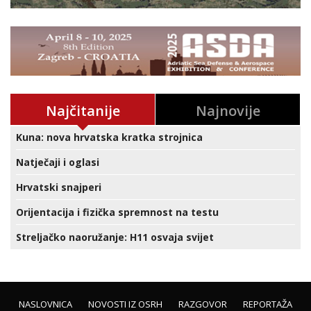
Najčitanije
Najnovije
Kuna: nova hrvatska kratka strojnica
Natječaji i oglasi
Hrvatski snajperi
Orijentacija i fizička spremnost na testu
Streljačko naoružanje: H11 osvaja svijet
NASLOVNICA
NOVOSTI IZ OSRH
RAZGOVOR
REPORTAŽA