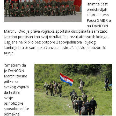
iznimna čast
predstavljati
OSRH i 3. mb
Pauci GMBR-a
na DANCON
Marchu. Ovo je prava vojnička sportska disciplina te sam zato
iznimno ponosan i na svoj rezultat i na rezultate svojih kolega.
Uspjeha ne bi bilo bez potpore Zapovjedništva i cijelog
kontingenta te sam jako zahvalan svima”, izjavio je pozornik
Runje.
“Smatram da
je DANCON
March izvrsna
prilika za
svakog vojnika
da testira
svoje
psihofizičke
sposobnosti te
pomakne