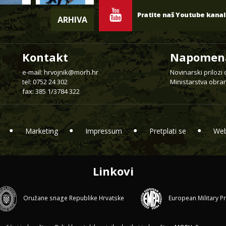
Pratite naš Youtube kanal
ARHIVA
Kontakt
Napomen
e-mail:
hrvojnik@morh.hr
Novinarski prilozi
tel: 0752 24 302
Ministarstva obran
fax: 385 1/3784 322
Marketing
Impressum
Pretplati se
Web
Linkovi
Oružane snage Republike Hrvatske
European Military P