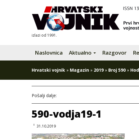
izlazi od 1991.
Naslovnica
Aktualno
Razgovor
Re
Hrvatski vojnik
»
Magazin
»
2019
»
Broj 590
»
Hod
Pošalji dalje:
590-vodja19-1
31.10.2019