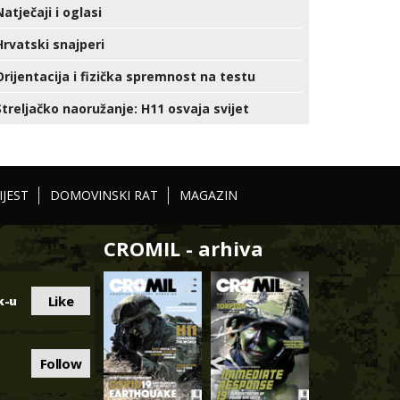
Natječaji i oglasi
Hrvatski snajperi
Orijentacija i fizička spremnost na testu
Streljačko naoružanje: H11 osvaja svijet
IJEST
DOMOVINSKI RAT
MAGAZIN
CROMIL - arhiva
Like
k-u
Follow