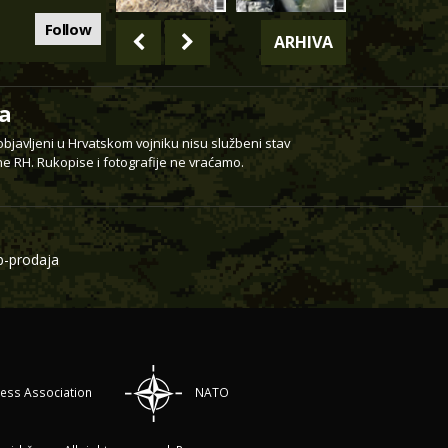
Follow
ARHIVA
a
 objavljeni u Hrvatskom vojniku nisu službeni stav
e RH. Rukopise i fotografije ne vraćamo.
-prodaja
ress Association
NATO