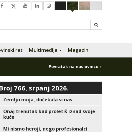
inski rat
Multimedija
Magazin
Povratak na naslovnicu
»
Broj 766, srpanj 2026.
Zemljo moja, dočekala si nas
Onaj trenutak kad proletiš iznad svoje
kuće
Mi nismo heroji, nego profesionalci