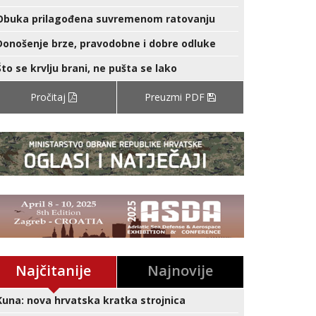
Obuka prilagođena suvremenom ratovanju
Donošenje brze, pravodobne i dobre odluke
Što se krvlju brani, ne pušta se lako
Pročitaj
Preuzmi PDF
Najčitanije
Najnovije
Kuna: nova hrvatska kratka strojnica