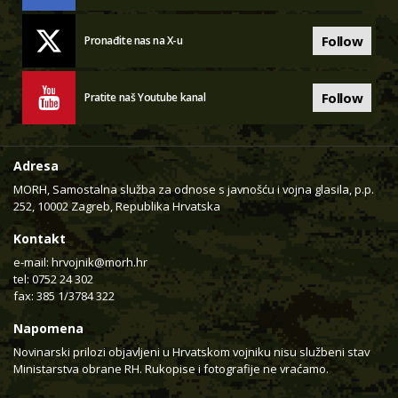
Follow
Pronađite nas na X-u
Follow
Pratite naš Youtube kanal
Adresa
MORH, Samostalna služba za odnose s javnošću i vojna glasila, p.p.
252, 10002 Zagreb, Republika Hrvatska
Kontakt
e-mail:
hrvojnik@morh.hr
tel: 0752 24 302
fax: 385 1/3784 322
Napomena
Novinarski prilozi objavljeni u Hrvatskom vojniku nisu službeni stav
Ministarstva obrane RH. Rukopise i fotografije ne vraćamo.