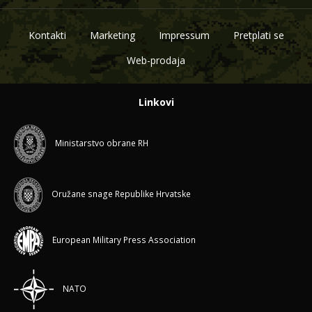
Kontakti
Marketing
Impressum
Pretplati se
Web-prodaja
Linkovi
Ministarstvo obrane RH
Oružane snage Republike Hrvatske
European Military Press Association
NATO