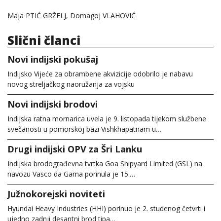
Maja PTIĆ GRŽELJ, Domagoj VLAHOVIĆ
Slični članci
Novi indijski pokušaj
Indijsko Vijeće za obrambene akvizicije odobrilo je nabavu
novog streljačkog naoružanja za vojsku
Novi indijski brodovi
Indijska ratna mornarica uvela je 9. listopada tijekom službene
svečanosti u pomorskoj bazi Vishkhapatnam u…
Drugi indijski OPV za Šri Lanku
Indijska brodograđevna tvrtka Goa Shipyard Limited (GSL) na
navozu Vasco da Gama porinula je 15.…
Južnokorejski noviteti
Hyundai Heavy Industries (HHI) porinuo je 2. studenog četvrti i
ujedno zadnji desantni brod tipa…