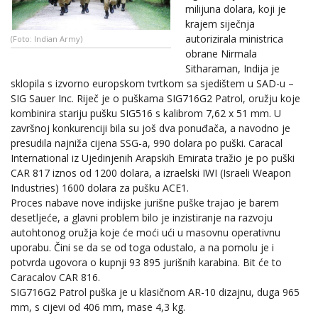
milijuna dolara, koji je
krajem siječnja
autorizirala ministrica
(Foto: Indian Army)
obrane Nirmala
Sitharaman, Indija je
sklopila s izvorno europskom tvrtkom sa sjedištem u SAD-u –
SIG Sauer Inc. Riječ je o puškama SIG716G2 Patrol, oružju koje
kombinira stariju pušku SIG516 s kalibrom 7,62 x 51 mm. U
završnoj konkurenciji bila su još dva ponuđača, a navodno je
presudila najniža cijena SSG-a, 990 dolara po puški. Caracal
International iz Ujedinjenih Arapskih Emirata tražio je po puški
CAR 817 iznos od 1200 dolara, a izraelski IWI (Israeli Weapon
Industries) 1600 dolara za pušku ACE1.
Proces nabave nove indijske jurišne puške trajao je barem
desetljeće, a glavni problem bilo je inzistiranje na razvoju
autohtonog oružja koje će moći ući u masovnu operativnu
uporabu. Čini se da se od toga odustalo, a na pomolu je i
potvrda ugovora o kupnji 93 895 jurišnih karabina. Bit će to
Caracalov CAR 816.
SIG716G2 Patrol puška je u klasičnom AR-10 dizajnu, duga 965
mm, s cijevi od 406 mm, mase 4,3 kg.