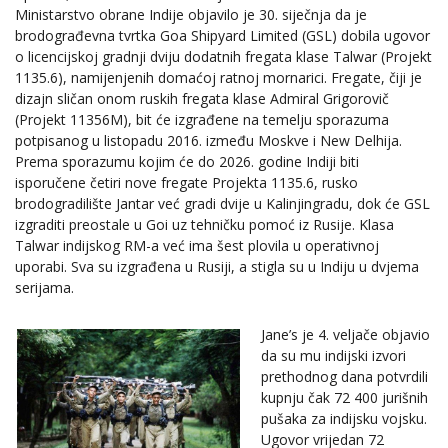
Ministarstvo obrane Indije objavilo je 30. siječnja da je
brodograđevna tvrtka Goa Shipyard Limited (GSL) dobila ugovor
o licencijskoj gradnji dviju dodatnih fregata klase Talwar (Projekt
1135.6), namijenjenih domaćoj ratnoj mornarici. Fregate, čiji je
dizajn sličan onom ruskih fregata klase Admiral Grigorovič
(Projekt 11356M), bit će izgrađene na temelju sporazuma
potpisanog u listopadu 2016. između Moskve i New Delhija.
Prema sporazumu kojim će do 2026. godine Indiji biti
isporučene četiri nove fregate Projekta 1135.6, rusko
brodogradilište Jantar već gradi dvije u Kalinjingradu, dok će GSL
izgraditi preostale u Goi uz tehničku pomoć iz Rusije. Klasa
Talwar indijskog RM-a već ima šest plovila u operativnoj
uporabi. Sva su izgrađena u Rusiji, a stigla su u Indiju u dvjema
serijama.
Jane’s je 4. veljače objavio
da su mu indijski izvori
prethodnog dana potvrdili
kupnju čak 72 400 jurišnih
pušaka za indijsku vojsku.
Ugovor vrijedan 72