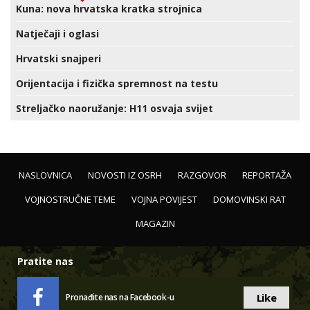
Kuna: nova hrvatska kratka strojnica
Natječaji i oglasi
Hrvatski snajperi
Orijentacija i fizička spremnost na testu
Streljačko naoružanje: H11 osvaja svijet
NASLOVNICA
NOVOSTI IZ OSRH
RAZGOVOR
REPORTAŽA
VOJNOSTRUČNE TEME
VOJNA POVIJEST
DOMOVINSKI RAT
MAGAZIN
Pratite nas
Like
Pronađite nas na Facebook-u