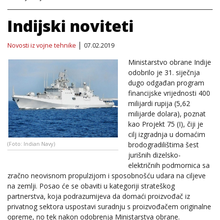
Indijski noviteti
Novosti iz vojne tehnike
07.02.2019
Ministarstvo obrane Indije
odobrilo je 31. siječnja
dugo odgađan program
financijske vrijednosti 400
milijardi rupija (5,62
milijarde dolara), poznat
kao Projekt 75 (I), čiji je
cilj izgradnja u domaćim
brodogradilištima šest
(Foto: Indian Navy)
jurišnih dizelsko-
električnih podmornica sa
zračno neovisnom propulzijom i sposobnošću udara na ciljeve
na zemlji. Posao će se obaviti u kategoriji strateškog
partnerstva, koja podrazumijeva da domaći proizvođač iz
privatnog sektora uspostavi suradnju s proizvođačem originalne
opreme, no tek nakon odobrenja Ministarstva obrane.