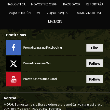
NASLOVNICA
NOVOSTI IZ OSRH
RAZGOVOR
REPORTAŽA
VOJNOSTRUČNE TEME
VOJNA POVIJEST
DOMOVINSKI RAT
MAGAZIN
Pratite nas
Like
Pronađite nas na Facebook-u
Follow
Pronađite nas na X-u
Follow
Pratite naš Youtube kanal
Adresa
MORH, Samostalna služba za odnose s javnošću i vojna glasila, p.p.
252, 10002 Zagreb, Republika Hrvatska