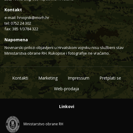
Kontakt
e-mail:
hrvojnik@morh.hr
tel: 0752 24 302
fax: 385 1/3784 322
Napomena
Novinarski prilozi objavljeni u Hrvatskom vojniku nisu službeni stav
Ministarstva obrane RH. Rukopise i fotografije ne vraćamo.
Kontakti
Marketing
Impressum
Pretplati se
Web-prodaja
Linkovi
Ministarstvo obrane RH