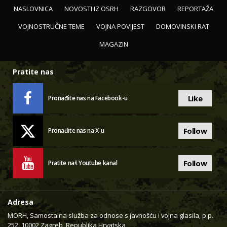
NASLOVNICA
NOVOSTI IZ OSRH
RAZGOVOR
REPORTAŽA
VOJNOSTRUČNE TEME
VOJNA POVIJEST
DOMOVINSKI RAT
MAGAZIN
Pratite nas
Like
Pronađite nas na Facebook-u
Follow
Pronađite nas na X-u
Follow
Pratite naš Youtube kanal
Adresa
MORH, Samostalna služba za odnose s javnošću i vojna glasila, p.p.
252, 10002 Zagreb, Republika Hrvatska