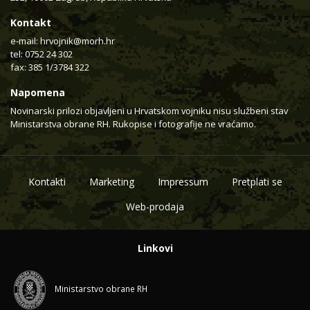
Kontakt
e-mail:
hrvojnik@morh.hr
tel: 0752 24 302
fax: 385 1/3784 322
Napomena
Novinarski prilozi objavljeni u Hrvatskom vojniku nisu službeni stav
Ministarstva obrane RH. Rukopise i fotografije ne vraćamo.
Kontakti
Marketing
Impressum
Pretplati se
Web-prodaja
Linkovi
Ministarstvo obrane RH